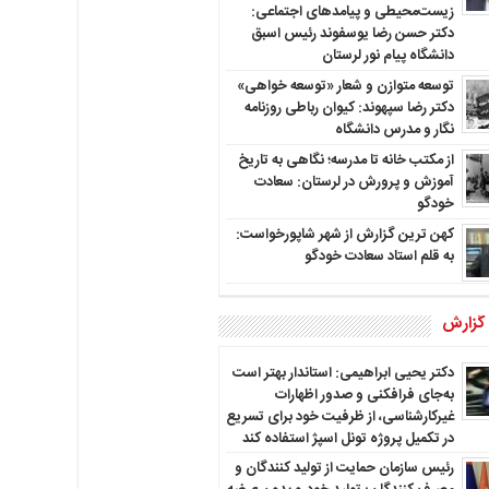
زیست‌محیطی و پیامدهای اجتماعی:
دکتر حسن رضا یوسفوند رئیس اسبق
دانشگاه پیام نور لرستان
توسعه متوازن و شعار «توسعه خواهی»
دکتر رضا سپهوند: کیوان رباطی روزنامه
نگار و مدرس دانشگاه
از مکتب خانه تا مدرسه؛ نگاهی به تاریخ
آموزش و پرورش در لرستان: سعادت
خودگو
کهن ترین گزارش از شهر شاپورخواست:
به قلم استاد سعادت خودگو
 گزارش
دکتر یحیی ابراهیمی: استاندار بهتر است
به‌جای فرافکنی و صدور اظهارات
غیرکارشناسی، از ظرفیت خود برای تسریع
در تکمیل پروژه تونل اسپژ استفاده کند
رئیس سازمان حمایت از تولید کنندگان و