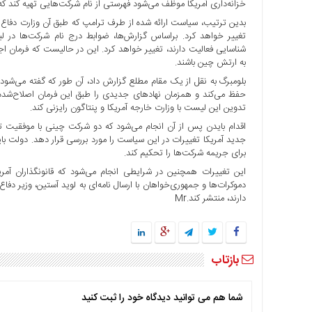
خزانه‌داری آمریکا موظف می‌شود فهرستی از نام شرکت‌هایی تهیه کند که 
ها
بدین ترتیب، سیاست ارائه شده از طرف ترامپ که طبق آن وزارت دفاع
درباره
تغییر خواهد کرد. براساس گزارش‌ها، ضوابط درج نام شرکت‌ها در 
شناسایی فعالیت دارند، تغییر خواهد کرد. این در حالیست که فرمان 
ما
به ارتش چین باشند.
اخبار
بلومبرگ به نقل از یک مقام مطلع گزارش داد، آن طور که گفته می‌شود، 
سایت
حفظ می‌کند و همزمان نهادهای جدیدی را طبق این فرمان اصلاح‌شده به 
تدوین این لیست با وزارت خارجه آمریکا و پنتاگون رایزنی کند.
ارتباط
اقدام بایدن پس از آن انجام می‌شود که دو شرکت چینی با موفقیت ت
با
جدید آمریکا تغییرات در این سیاست را مورد بررسی قرار دهد. دولت با
ما
برای جریمه شرکت‌ها را تحکیم کند.
برگه
این تغییرات همچنین در شرایطی انجام می‌شود که قانونگذاران آمری
نمونه
دموکرات‌ها و جمهوری‌خواهان با ارسال نامه‌ای به لوید آستین، وزیر دفاع
تعرفه
دارند، منتشر کند.Mr
ها
درباره
ما
بازتاب
چند
رسانه
شما هم می توانید دیدگاه خود را ثبت کنید
ارتباط