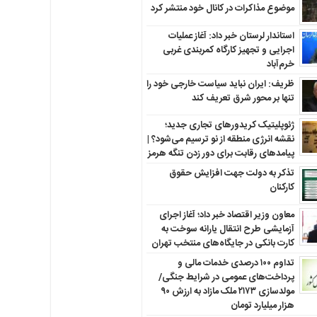
موضوع مذاکرات در کانال خود منتشر کرد
استاندار لرستان خبر داد: آغاز عملیات
اجرایی و تجهیز کارگاه کمربندی غربی
خرم‌آباد
ظریف: ایران نباید سیاست خارجی خود را
تنها بر محور شرق تعریف کند
ژئوپلیتیک کریدورهای تجاری جدید؛
نقشه انرژی منطقه‌ از نو ترسیم می‌شود؟ |
پیامدهای رقابت برای دور زدن تنگه هرمز
تذکر به دولت جهت افزایش حقوق
کارکنان ‌
معاون وزیر اقتصاد خبر داد؛ آغاز اجرای
آزمایشی طرح انتقال یارانه سوخت به
کارت بانکی در جایگاه‌های منتخب تهران
تداوم ۱۰۰ درصدی خدمات مالی و
پرداخت‌های عمومی در شرایط جنگی/
مولدسازی ۲۱۷۳ ملک مازاد به ارزش ۹۰
هزار میلیارد تومان