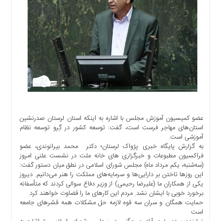
اجتماعی
سیاسی
اقتصادی
ورزشی
فرهنگی
و
هنری
علمی
و
آموزشی
عضو کمیسیون آموزش مجلس با اشاره به اینکه استان لرستان صدرنشین
استان‌های مهاجر فرست است، گفت: توسعه کشور در گِرو توسعه نظام
دسترسی
آموزشی است.
سریع
به گزارش پایگاه خبری پژواک لرستان؛ دکتر محمد بیرانوندی، عضو
فراکسیون مطبوعات و خبرگزاری های خانه ملت در نشست علنی امروز
ارتباط
(سه‌شنبه، یکم مرداد ماه) مجلس شورای اسلامی در نطق میان دستور گفت:
با
این روزها تاختن بر دارایی‌ها و سرمایه‌های مملکت را هنر می‌دانیم. دیروز
ما
یکی از همکاران ما (علیرضا رحیمی) از وزیر دفاع سوالی کردند که متأسفانه
برگه
برخورد خوبی با ایشان نشد. مردم این کارهای ما را قضاوت خواهند کرد.
حمایت همگان و سران سه قوه لازمه حل مشکلات همه قشرهای جامعه
نمونه
است
تعرفه