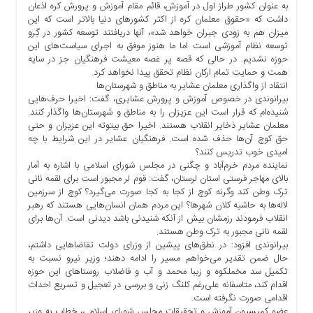
به عنوان کشور طراز اول در آموزش، قائم مقام آموزش و پرورش کره اذعان
ما
داشت که «حقوق معلمان کره از اکثر کشورهای دنیا بالاتر است که این
برگه
میزان هم به زودی جبران خواهد شد»، آنها دریافتند توسعه کشور در گِرو
توسعه نظام آموزشی است اما ما هنوز موفق به اجرای سیاست‌های این
نمونه
حوزه نشدیم. در حالی که قصه پر غصه معیشت فرهنگیان جز در سایه
تعرفه
همت و حمایت تمام ارکان نظام تحقق پیدا نخواهد کرد.
ها
انتقاد از واگذاری معلمان عشایر به مناطق و شهرستان‌ها
بیرانوندی در خصوص آموزش و پرورش عشایری، گفت: اخیرا حرف‌هایی
درباره
شنیده‌ام که قرار است این عزیزان را به مناطق و شهرستان‌ها واگذار کنند.
ما
معلمان عشایر ذخایر انقلاب هستند. اخیرا حق بیتوته این عزیزان و حتی
حق کوچ آن‌ها حذف شده است. فرهنگیان عشایر در این شرایط با چه
امیدی خوب تدریس کنند؟
نماینده مردم خرم‌آباد و چگنی در مجلس شورای اسلامی با اشاره به آمار
بالای مهاجر فرستی استان لرستان، گفت: قوم لر مجبور است برای لقمه نانی
ترک وطن کند وگرنه کوچ از کجا به کجا صورت می‌گیرد؟ کوچ از سرزمین
لاله‌ها به حاشیه کلان‌ شهرها؟ این مردم همان انسان‌هایی هستند که رهبر
انقلاب فرمودند رزمشان بیش از آنکه شنیدنی باشد دیدنی است. آن‌ها برای
لقمه نانی مجبور به ترک وطن هستند.
بیرانوندی افزود: در نطق‌های پیشین از وزرای دولت تقاضاهایی داشتم،
حال ضمن تقدیر می‌خواهم مسیر را ادامه دهند؛ وزیر نیرو نسبت به
تکمیل سد مخملکوه و زیبا محمد و آب و فاضلاب روستاهای این حوزه
اقدام کند، متاسفانه علی‌رغم کلنگ زنی و بررسی در تعجیل و تسریع احداث
اقدامی صورت نگرفته است.
عضو کمیسیون آموزش و تحقیقات مجلس شورای اسلامی، خطاب به وزیر