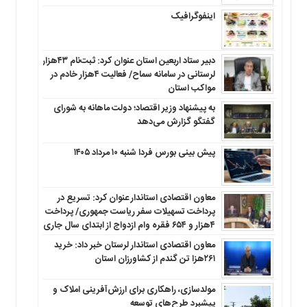
اینفوگرافیک
دبیر ستاد اربعین استان عنوان کرد: ثبت‌نام ۴۳هزار
لرستانی در سامانه سماح/ فعالیت ۴هزار خادم در
مواکب استان
به پیشنهاد وزیر اقتصاد؛ دولت ماهانه به شورای
گفتگو گزارش می‌دهد
پیش بینی بورس فردا شنبه ۱۰ مرداد ۱۴۰۵
معاون اقتصادی استاندار عنوان کرد: تسریع در
پرداخت تسهیلات سفر ریاست جمهوری/ پرداخت
۴هزار و ۶۵۴ فقره وام ازدواج از ابتدای سال جاری
معاون اقتصادی استاندار لرستان خبر داد: خرید
۲۶۱هزا تن گندم از کشاورزان استان
مولدسازی، راهکاری برای ارزش‌آفرینی املاک و
پیشبرد طرح‌های توسعه