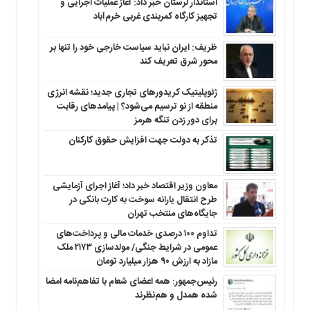
استاندار لرستان خبر داد: آغاز عملیات اجرایی و
تجهیز کارگاه کمربندی غربی خرم‌آباد
ظریف: ایران نباید سیاست خارجی خود را تنها بر
محور شرق تعریف کند
ژئوپلیتیک کریدورهای تجاری جدید؛ نقشه انرژی
منطقه‌ از نو ترسیم می‌شود؟ | پیامدهای رقابت
برای دور زدن تنگه هرمز
تذکر به دولت جهت افزایش حقوق کارکنان ‌
معاون وزیر اقتصاد خبر داد؛ آغاز اجرای آزمایشی
طرح انتقال یارانه سوخت به کارت بانکی در
جایگاه‌های منتخب تهران
تداوم ۱۰۰ درصدی خدمات مالی و پرداخت‌های
عمومی در شرایط جنگی/ مولدسازی ۲۱۷۳ ملک
مازاد به ارزش ۹۰ هزار میلیارد تومان
رئیس‌جمهور: همه اعضای شعام با تفاهم‌نامه امضا
شده همدل و هم‌نظرند