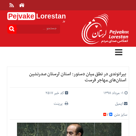
Pejvake
Lorestan
.ir
منوی
بالا
خانه
ارتباط
با
ما
درباره
بیرانوندی در نطق میان دستور: استان لرستان صدرنشین
ما
استان‌های مهاجر فرست
تعرفه
ها
۰۱ مرداد ۱۳۹۸
کد خبر 2517
منوی
ایمیل
پرینت
اصلی
سایز متن
/
خانه
عمومی