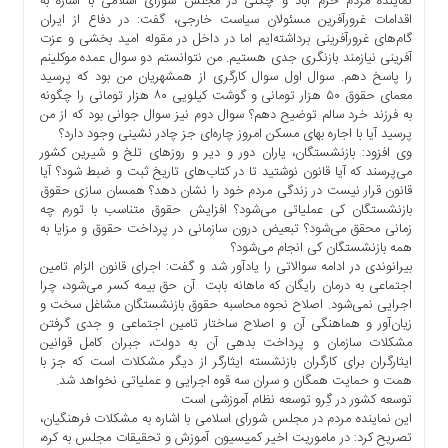
نماینده مردم خرم آباد و چگنی در مجلس شورای اسلامی با اشاره به
ها
اقدامات غرورآفرین مسئولان سیاست خارجی، گفت: در دفاع از ایران
گام‌های غرورآفرینی برداشته‌ایم اما در داخل در مقوله امید بخشی و عزت‌
درباره
آفرینی نیازمند بازنگری جدی هستیم. من نتوانستم دو سوال عمده موکلینم
ما
را پاسخ دهم. سوال اول سوال کارگری از همشهریان من بود که پرسید
معمای حقوق ۵۰ هزار تومانی و گوشت کیلویی ۸۰ هزار تومانی را چگونه
اخبار
به فرزند خرد سالم توضیح دهم؟ سوال دوم نیز سوال جوانی بود که از من
سایت
پرسید آیا با اجاره بهای مسکن امروز چاره‌ای جز چادر نشینی وجود دارد؟
ارتباط
وی افزود: بازنشستگان، یاران دور و دیر و روزهای تلخ و شیرین کشور
با
می‌پرسند که آیا قانون نوشتید تا در کتاب‌های تاریخ ثبت و ضبط شود؟ آیا
ما
قانون قرار نیست در زندگی مردم خود را نشان دهد؟ همسان سازی حقوق
بازنشستگان کی عملیاتی می‌شود؟ افزایش حقوق متناسب با تورم چه
برگه
زمانی محقق می‌شود؟ تبعیض درون سازمانی در پرداخت حقوق و مزایا به
نمونه
همه بازنشستگان کی انجام می‌شود؟
بیرانوندی در ادامه سوالاتی را یادآور شد و گفت: اجرای قانون الزام تامین
تعرفه
اجتماعی به درمان رایگان که ماهانه بابت آن حق بیمه کسر می‌شود، چرا
ها
اجرایی نمی‌شود. اصلاح نحوه محاسبه حقوق بازنشستگان مشاغل سخت و
درباره
زیان‌آور و هماهنگی آن و اصلاح ساختار تامین اجتماعی و جدی گرفتن
ما
مشکلات سازمان و پرداخت بدهی آن به دولت، جبران کامل قوانین
ایثارگران برای کارگران بازنشسته ایثارگر از دیگر مشکلات است که جز با
چند
همت و حمایت همگان و سران سه قوه اجرایی و عملیاتی نخواهد شد.
رسانه
توسعه کشور در گِرو توسعه نظام آموزشی است
این نماینده مردم در مجلس شورای اسلامی با اشاره به مشکلات فرهنگیان،
ارتباط
تصریح کرد: در ماموریت اخیر کمیسیون آموزش و تحقیقات مجلس به کره،
با