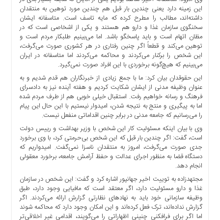
ها
این زمینه دارد یعنی چندین بار قبل هم چندین مورد توهین به منتقدان
داشته‌اند، مطالب را مطرح کرده که مایه تاسف است. متاسفانه ایشان
درباره
سخنگوی سازمان غذا و دارو هم هستند و‌ یکی از اشخاصی است که در
ما
مظان اتهام است و باید پاسخگو باشد. اما می‌بینیم طلبکار مردم است و
توهین می‌کند و قطعاً اگر چنین رفتاری در هر کشوری صورت می‌گرفت،
اخبار
این شخص را برکنار می‌کردند و محاکمه می‌کردند اما متاسفانه در ایران
سایت
می‌بینیم که هیچ‌گونه برخوردی با این افراد صورت نمی‌گیرد.
ارتباط
این حقوقدان بیان کرد: ما با جمع زیادی از خبرنگاران هم قدم شدیم و به
با
عنوان وظیفه مدنی از ایشان شکایت کردیم و هفته آینده نیز به دادسرای
ما
فرهنگ و رسانه خواهیم رفت. استقبال خیلی خوبی هم از طرف مردم شده
اما به پیگیری و منتج به نتیجه شدن، امیدوار نیستیم با این حال این پیام
برگه
را می‌رسانیم که جامعه مدنی در برابر چنین اقداماتی منفعل نیست.
نمونه
وی با بیان اینکه مسئولیت کار این شخص با وزیر بهداشت و رییس دولت
تعرفه
است، گفت: اگر چندین بار قبل که این شخص بی‌حرمتی کرد، با وی برخورد
ها
جدی صورت می‌گرفت، امروز به منتقدان ناسزا نمی‌گفت. امیدواریم که
دستگاه قضا به منظور اجرای عدالت و حفظ آرامش جامعه، برخورد معقولی
درباره
انجام دهد.
ما
مجتهدزاده به توییت اخیر جهانپور اشاره کرد و گفت: این شخص در سازمان
چند
غذا و دارو مسئولیت دارد، اگر معتقد است که مافیایی وجود دارد، طبق
رسانه
وظیفه سازمانی خود باید به نهادهای نظارتی گزارش ارائه می‌کردند. اگر
ارتباط
گزارش نداده‌اند، ترک فعل کرده‌اند و این امکان وجود دارد که محاکمه شوند
اما اگر برای فرافکنی چنینی اظهاراتی را می‌گویند، اقدامی غیر اخلاقی‌تر
با