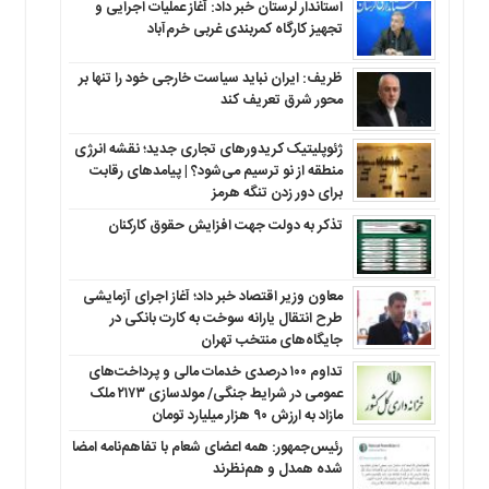
استاندار لرستان خبر داد: آغاز عملیات اجرایی و
تجهیز کارگاه کمربندی غربی خرم‌آباد
ظریف: ایران نباید سیاست خارجی خود را تنها بر
محور شرق تعریف کند
ژئوپلیتیک کریدورهای تجاری جدید؛ نقشه انرژی
منطقه‌ از نو ترسیم می‌شود؟ | پیامدهای رقابت
برای دور زدن تنگه هرمز
تذکر به دولت جهت افزایش حقوق کارکنان ‌
معاون وزیر اقتصاد خبر داد؛ آغاز اجرای آزمایشی
طرح انتقال یارانه سوخت به کارت بانکی در
جایگاه‌های منتخب تهران
تداوم ۱۰۰ درصدی خدمات مالی و پرداخت‌های
عمومی در شرایط جنگی/ مولدسازی ۲۱۷۳ ملک
مازاد به ارزش ۹۰ هزار میلیارد تومان
رئیس‌جمهور: همه اعضای شعام با تفاهم‌نامه امضا
شده همدل و هم‌نظرند