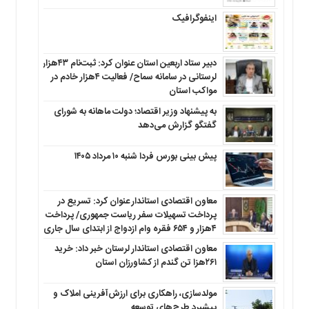
اینفوگرافیک
دبیر ستاد اربعین استان عنوان کرد: ثبت‌نام ۴۳هزار
لرستانی در سامانه سماح/ فعالیت ۴هزار خادم در
مواکب استان
به پیشنهاد وزیر اقتصاد؛ دولت ماهانه به شورای
گفتگو گزارش می‌دهد
پیش بینی بورس فردا شنبه ۱۰ مرداد ۱۴۰۵
معاون اقتصادی استاندار عنوان کرد: تسریع در
پرداخت تسهیلات سفر ریاست جمهوری/ پرداخت
۴هزار و ۶۵۴ فقره وام ازدواج از ابتدای سال جاری
معاون اقتصادی استاندار لرستان خبر داد: خرید
۲۶۱هزا تن گندم از کشاورزان استان
مولدسازی، راهکاری برای ارزش‌آفرینی املاک و
پیشبرد طرح‌های توسعه