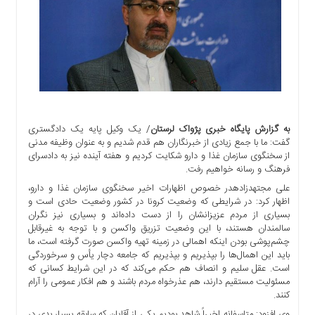
اجتماعی
سیاسی
اقتصادی
ورزشی
فرهنگی
و
هنری
به گزارش پایگاه خبری پژواک لرستان
/ یک وکیل پایه یک دادگستری
علمی
گفت: ما با جمع زیادی از خبرنگاران هم قدم شدیم و به عنوان وظیفه مدنی
و
از سخنگوی سازمان غذا و دارو شکایت کردیم و هفته آینده نیز به دادسرای
آموزشی
فرهنگ و رسانه خواهیم رفت.
علی مجتهدزادهدر خصوص اظهارات اخیر سخنگوی سازمان غذا و دارو،
دسترسی
اظهار کرد: در شرایطی که وضعیت کرونا در کشور وضعیت حادی است و
سریع
بسیاری از مردم عزیزانشان را از دست داده‌اند و بسیاری نیز نگران
ارتباط
سالمندان هستند، با این وضعیت تزریق واکسن و با توجه به غیرقابل
با
چشم‌پوشی بودن اینکه اهمالی در زمینه تهیه واکسن صورت گرفته است، ما
ما
باید این اهمال‌‌ها را بپذیریم و بپذیریم که جامعه دچار یأس و سرخوردگی
است. عقل سلیم و انصاف هم حکم می‌کند که در این شرایط کسانی که
برگه
مسئولیت مستقیم دارند، هم عذرخواه مردم باشند و هم افکار عمومی را آرام
نمونه
کنند.
تعرفه
وی افزود: متاسفانه اخیراً شاهد بودیم یکی از آقایان که سابقه بسیار بدی در