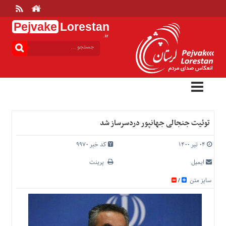
Pejvake
Lorestan
.ir
منوی
بالا
خانه
ارتباط
با
ما
درباره
توئیت جنجالی جهانپور دردسرساز شد
ما
تعرفه
۰۴ تیر ۱۴۰۰
کد خبر 9970
ها
ایمیل
پرینت
منوی
سایز متن
/
اصلی
خانه
عمومی