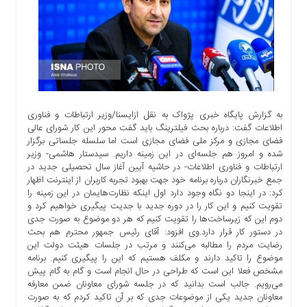
اجتماعی
سیاسی
اقتصادی
ورزشی
فرهنگی
و
هنری
به گزارش پایگاه خبری پژواک به نقل ازایسنا/وزیر ارتباطات و فناوری
اطلاعات گفت: درباره بحث فیلترینگ باید گفت محور این کار شورای عالی
علمی
فضای مجازی و مرکز ملی فضای مجازی است اما سلسله جلساتی برگزار
و
شده و امروز هم جلسه‌ای در این زمینه داریم. سیدستار هاشمی- وزیر
آموزشی
ارتباطات و فناوری اطلاعات- در حاشیه آیین آغاز سال تحصیلی جدید در
جمع خبرنگاران درباره برنامه خود جهت بهبود تجربه کاربران از اینترنت اظهار
دسترسی
کرد: در اینجا دو نگاه وجود دارد اول اینکه نظارت‌هایمان در این زمینه را
سریع
تقویت کنیم و این کار را در دوره جدید با جدیت پیگیری خواهیم کرد و
ارتباط
دوم این که زیرساخت‌ها را تقویت کنیم که هر دو موضوع به صورت جدی
با
در دستور کار قرار دارد.وی افزود: آقای رئیس جمهور محترم هم بحث
رضایت مردم را مطالبه می‌کنند و مرتب در جلسات هیئت دولت این
ما
موضوع را تاکید دارند و مکلف هستیم که این را پیگیری کنیم. برنامه
برگه
مشخص فعلا این است که طراحی در حال انجام است و گام به گام پیش
نمونه
می‌رویم. جالب است بدانید که در جلسه شورای معاونان ضمن معارفه
معاونان جدید یکی از موضوعات جدی که بر آن تاکید کردم که به صورت
تعرفه