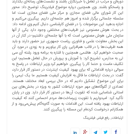
دوره‌ای و مرتب در تعامل با خبرنگاران باشند و نشست‌های رسانه‌ای بگذارند
ها
و پاسخگو باشند. وی همچنین درباره موضوع فیلترینگ توضیح داد: محور
درباره
این کار شورای عالی فضای مجازی و مرکز ملی فضای مجازی است اما
سلسله جلساتی برگزار شده و امروز هم جلسه‌ای داریم. پیگیری می‌کنیم و
ما
اجازه بدهید این موضوعات را در فضای کارشناسی دنبال کنیم.وی ادامه داد:
اخبار
در بحث هوش مصنوعی نیز ظرفیت‌های مختلفی وجود دارد یکی از آنها
سازمان ملی هوش مصنوعی است که با آنها جلسه‌ای داشتیم؛ در کنار آن در
سایت
این بخش معاونت علمی و فناوری ریاست جمهوری نیز حضور دارند و باید
ارتباط
همه ظرفیت‌ها را در قالب هم‌افزایی پای کار بیاوریم و به زودی در مورد آن
با
صحبت خواهیم کرد. هاشمی همچنین با اشاره به برنامه ورود رشته آی سی
ما
تی به مدارس، تشریح کرد: با آموزش و پرورش در حال تعامل هستیم؛ این
تکلیف ماست و حتما کار را پیگیری خواهیم کرد.وزیر ارتباطات در پاسخ به
برگه
سوالی درباره اقداماتی که برای بهبود کیفیت اینترنت در دستور کار قرار دارد،
نمونه
گفت: در بحث‌ ارتباطات ما قائل به افزایش کیفیت هستیم. ما یک تیمی را
تعرفه
برای این موضوع تشکیل دادیم که در حال بررسی ابعاد مختلف هستند.
ها
تعدادی از گلوگاه‌های مهم حوزه ارتباطات کشور به ویژه در بخش‌های بین
استانی شناسایی شده که تقویت آن‌ها در دستور کار قرار دارد. وی در پایان
درباره
تأکید کرد: امیدواریم با تقویت زیرساخت‌ها، مردم احساس کنند که کیفیت
ما
ارتباطات بهبود یافته است. این اقدامات به صورت گام‌به‌گام پیش‌می‌رود و از
همکارانم درخواست کرده‌ام این مسئله را پیگیری کنند.
چند
, 
, 
ارتباطات
رفع فیلتر
فیلترینگ
رسانه
ارتباط
با