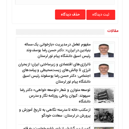
حذف دیدگاه
مقالات
مفهوم تعامل در مدیریت «بازخوانی یک مساله
بنیادین در ایران»: دکتر حسن رضا یوسف‌وند
رئیس اسبق دانشگاه پیام نور لرستان
ناترازی‌های اقتصادی و زیرساختی ایران؛ از بحران
انرژی تا چالش‌های زیست‌محیطی و پیامدهای
اجتماعی: دکتر حسن رضا یوسفوند رئیس اسبق
دانشگاه پیام نور لرستان
توسعه متوازن و شعار «توسعه خواهی» دکتر رضا
سپهوند: کیوان رباطی روزنامه نگار و مدرس
دانشگاه
از مکتب خانه تا مدرسه؛ نگاهی به تاریخ آموزش و
پرورش در لرستان: سعادت خودگو
کهن ترین گزارش از شهر شاپورخواست: به قلم