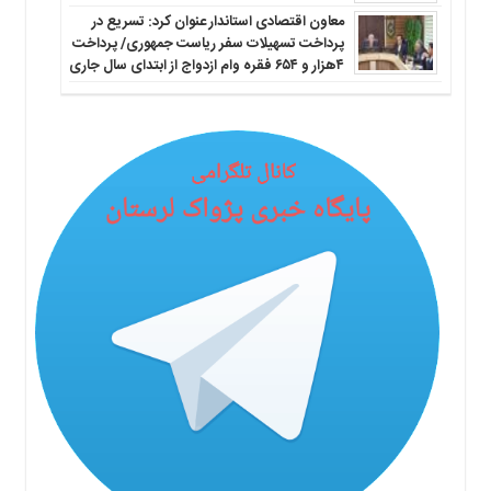
معاون اقتصادی استاندار عنوان کرد: تسریع در
پرداخت تسهیلات سفر ریاست جمهوری/ پرداخت
۴هزار و ۶۵۴ فقره وام ازدواج از ابتدای سال جاری