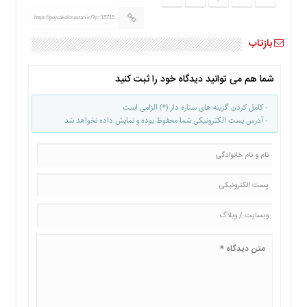
ما
https://pejvakelorestan.ir/?p=15715
برگه
بازتاب
نمونه
تعرفه
شما هم می توانید دیدگاه خود را ثبت کنید
ها
درباره
- کامل کردن گزینه های ستاره دار (*) الزامی است
ما
- آدرس پست الکترونیکی شما محفوظ بوده و نمایش داده نخواهد شد