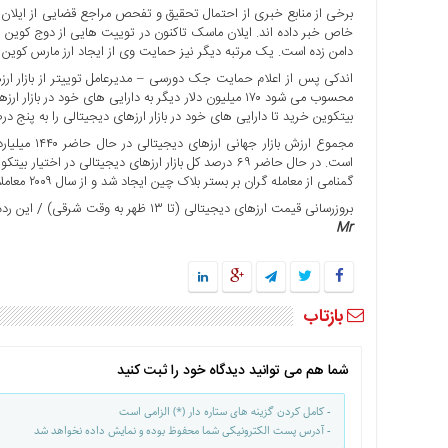
برخی از منابع خبری از احتمال تحقیق و تفحص مراجع قضایی از ایلا
ها
خاص خبر داده اند. ایلان ماسک تاکنون در توییت هایی از دوج کوین و
درباره
دامن زده است. یک مرتبه دیگر نیز حمایت وی از ایجاد ارز مارس کوین 
ما
اندکی پس از اعلام حمایت جک دورسی – مدیرعامل توییتر از بازار ار
اخبار
بیتکوین خرید تا دارایی های خود در بازار ارزهای دیجیتالی را به پنج د
سایت
ارتباط
گمنامی از معامله گران بر بستر بلاک چین ایجاد شد و از سال ۲۰۰۹ معاملات اولیه آن شکل گرفت.
با
ما
بروزرسانی قیمت ارزهای دیجیتالی (تا ۱۳ ظهر به وقت شرقی) / این رده حاوی تغییرات قیمتی ۱۰ ارز دیجیتالی بزرگ از نظر ارزش بازار است.
Mr
برگه
نمونه
تعرفه
ها
بازتاب
درباره
ما
شما هم می توانید دیدگاه خود را ثبت کنید
چند
رسانه
- کامل کردن گزینه های ستاره دار (*) الزامی است
- آدرس پست الکترونیکی شما محفوظ بوده و نمایش داده نخواهد شد
ارتباط