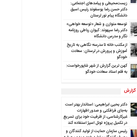
زیست‌محیطی و پیامدهای اجتماعی:
دکتر حسن رضا یوسفوند رئیس اسبق
دانشگاه پیام نور لرستان
توسعه متوازن و شعار «توسعه خواهی»
دکتر رضا سپهوند: کیوان رباطی روزنامه
نگار و مدرس دانشگاه
از مکتب خانه تا مدرسه؛ نگاهی به تاریخ
آموزش و پرورش در لرستان: سعادت
خودگو
کهن ترین گزارش از شهر شاپورخواست:
به قلم استاد سعادت خودگو
 گزارش
دکتر یحیی ابراهیمی: استاندار بهتر است
به‌جای فرافکنی و صدور اظهارات
غیرکارشناسی، از ظرفیت خود برای تسریع
در تکمیل پروژه تونل اسپژ استفاده کند
رئیس سازمان حمایت از تولید کنندگان و