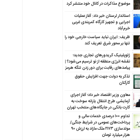
موضوع مذاکرات در کانال خود منتشر کرد
استاندار لرستان خبر داد: آغاز عملیات
اجرایی و تجهیز کارگاه کمربندی غربی
خرم‌آباد
ظریف: ایران نباید سیاست خارجی خود را
تنها بر محور شرق تعریف کند
ژئوپلیتیک کریدورهای تجاری جدید؛
نقشه انرژی منطقه‌ از نو ترسیم می‌شود؟ |
پیامدهای رقابت برای دور زدن تنگه هرمز
تذکر به دولت جهت افزایش حقوق
کارکنان ‌
معاون وزیر اقتصاد خبر داد؛ آغاز اجرای
آزمایشی طرح انتقال یارانه سوخت به
کارت بانکی در جایگاه‌های منتخب تهران
تداوم ۱۰۰ درصدی خدمات مالی و
پرداخت‌های عمومی در شرایط جنگی/
مولدسازی ۲۱۷۳ ملک مازاد به ارزش ۹۰
هزار میلیارد تومان