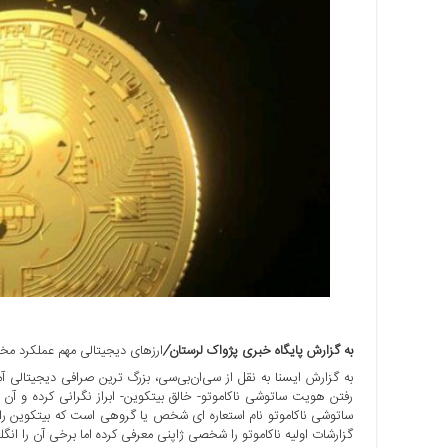
اجتماعی
سیاسی
اقتصادی
ورزشی
فرهنگی
و
هنری
علمی
و
آموزشی
دسترسی
سریع
ارتباط
با
به گزارش پایگاه خبری پژواک لرستان
/
ارزهای دیجیتالی مهم عملکرد مختل
ما
به گزارش ایسنا به نقل از سی‌ان‌بی‌سی، بزرگ ترین صرافی دیجیتالی 
رفتن هویت ساتوشی ناکاموتو- خالق بیتکوین- ابراز نگرانی کرده و آن
برگه
نمونه
گزارشات اولیه ناکاموتو را شخصی ژاپنی معرفی کرده اما برخی آن را ان
تعرفه