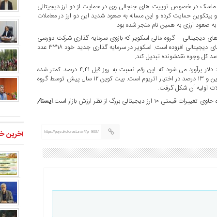
ن ماسک در خصوص توییت های جنجالی وی در حمایت از دو ارز دیجیتالی
 بیتکوین حمایت کرده و این مساله به صعود شدید این دو ارز در معاملات
به صعود ارزی به همین نام منجر شده بود.
زهای دیجیتالی – گروه مالی اسکویر که بازوی سرمایه گذاری شرکت دورسی
محسوب می شود ۱۷۰ میلیون دلار دیگر به دارایی های خود در بازار ارزهای دیجیتالی افزوده است. اسکویر در سرمایه گذاری جدید خود ۳۳۱۸ عدد
رصد کل وجوه نقدشونده تبدیل کند.
مجموع ارزش بازار جهانی ارزهای دیجیتالی در حال حاضر ۱۴۴۰ میلیارد دلار برآورد می شود که این رقم نسبت به روز قبل ۴.۴۱ درصد کمتر شده
است. در حال حاضر ۶۹ درصد کل بازار ارزهای دیجیتالی در اختیار بیتکوین و ۱۳ درصد در اختیار اتریوم است. بیت کوین ۱۲ سال پیش توسط گروه
ایسنا
/
آخرین خب
https://pejvakelorestan.ir/?p=9007