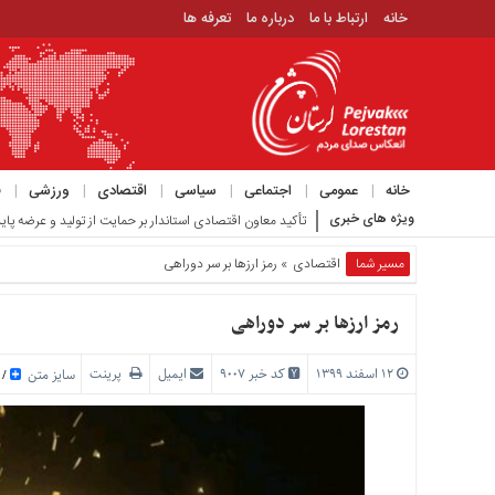
خانه
ارتباط با ما
درباره ما
تعرفه ها
منوی
بالا
خانه
ارتباط
خانه
عمومی
اجتماعی
سیاسی
اقتصادی
ورزشی
ف
با
ویژه های خبری
ویدیوی عجیبی که حمید رسا_
ما
درباره
مسیر شما
اقتصادی
» رمز ارزها بر سر دوراهی
ما
تعرفه
رمز ارزها بر سر دوراهی
ها
۱۲ اسفند ۱۳۹۹
کد خبر 9007
ایمیل
پرینت
منوی
سایز متن
/
اصلی
خانه
عمومی