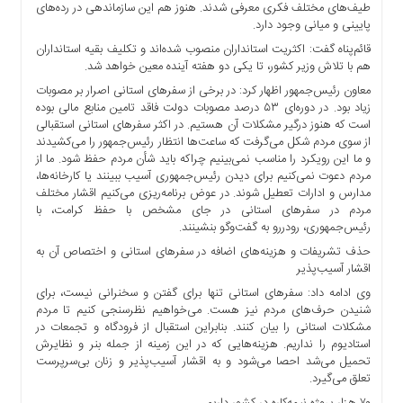
طیف‌های مختلف فکری معرفی شدند. هنوز هم این سازماندهی در رده‌های
ها
پایینی و میانی وجود دارد.
درباره
قائم‌پناه گفت: اکثریت استانداران منصوب شده‌اند و تکلیف بقیه استانداران
ما
هم با تلاش وزیر کشور، تا یکی دو هفته آینده معین خواهد شد.
اخبار
معاون رئیس‌جمهور اظهار کرد: در برخی از سفرهای استانی اصرار بر مصوبات
سایت
زیاد بود. در دوره‌ای ۵۳ درصد مصوبات دولت فاقد تامین منابع مالی بوده
است که هنوز درگیر مشکلات آن هستیم‌. در اکثر سفرهای استانی استقبالی
ارتباط
از سوی مردم شکل می‌گرفت که ساعت‌ها انتظار رئیس‌جمهور را می‌کشیدند
با
و ما این رویکرد را مناسب نمی‌بینیم چراکه باید شأن مردم حفظ شود. ما از
ما
مردم دعوت نمی‌کنیم برای دیدن رئیس‌جمهوری آسیب ببینند یا کارخانه‌ها،
مدارس و ادارات تعطیل شوند. در عوض برنامه‌ریزی می‌کنیم اقشار مختلف
برگه
مردم در سفرهای استانی در جای مشخص با حفظ کرامت، با
نمونه
رئیس‌جمهوری، رودررو به گفت‌وگو بنشینند.
تعرفه
حذف تشریفات و هزینه‌های اضافه در سفرهای استانی و اختصاص آن به
ها
اقشار آسیب‌پذیر
درباره
وی ادامه داد: سفرهای استانی تنها برای گفتن و سخنرانی نیست، برای
ما
شنیدن حرف‌های مردم نیز هست. می‌خواهیم نظرسنجی کنیم تا مردم
مشکلات استانی را بیان کنند. بنابراین استقبال از فرودگاه و تجمعات در
چند
استادیوم را نداریم. هزینه‌هایی که در این زمینه از جمله بنر و نظایرش
رسانه
تحمیل می‌شد احصا می‌شود و به اقشار آسیب‌پذیر و زنان بی‌سرپرست
ارتباط
تعلق می‌گیرد.
با