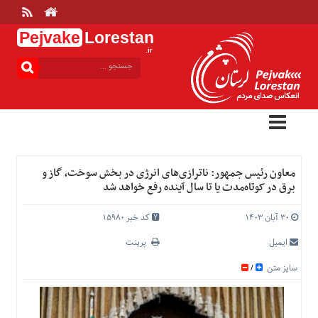
Pejvake
Lorestan
.ir
منوی
بالا
خانه
ارتباط
با
ما
درباره
معاون رئیس جمهور: ناترازی‌های انرژی در بخش سوخت، گاز و
ما
برق در کوتاه‌مدت یا تا سال آینده رفع خواهد شد
تعرفه
ها
۳۰ آبان ۱۴۰۳
کد خبر 15980
منوی
ایمیل
پرینت
اصلی
سایز متن
/
خانه
عمومی