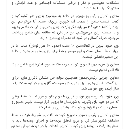
مشکلات معیشتی و فقر و برخی مشکلات اجتماعی و عدم آرامش و
فیلترینگ را مطرح کردند.
‌معاون اجرایی رئیس‌جمهوری در ادامه به موضوع بنزین هم اشاره کرد و
گفت: قیمت بنزین از قیمت آب خوردن ارزان‌تر است. آیا می‌توانیم این
روند را ادامه دهیم؟ ۴ میلیارد دلار واردات بنزین داریم، با قیمت بالا می‌خریم
و به قیمت ارزان می‌فروشیم. این یارانه‌ای که سالانه برای بنزین پرداخت
می‌شود صرف کسانی می‌شود که مصرف بیشتری دارند.
وی افزود: بنزین در افغانستان ۹۰ سنت (حدود ۶۰ هزار تومان) است اما در
ایران ۱۵۰۰ تومان است و این موضوع به قاچاق بنزین منجر می‌شود و ادامه
این مسیر منطقی نیست.
معاون رئیس‌جمهور تصریح کرد: مصرف ۱۵۰ میلیون لیتر بنزین با این یارانه
بالا قابل تداوم نیست.
معاون اجرایی رئیس‌جمهور همچنین درباره حل مشکل ناترازی‌های انرژی
نیز گفت: ناترازی‌های انرژی در بخش سوخت، گاز و برق در کوتاه‌مدت یا تا
سال آینده رفع خواهد شد.
وی افزود: رئیس‌جمهور قول و قراری با مردم دارد و قرار نیست فقط وقتی
که می‌خواهیم رای بگیریم به شهرستان‌ها برویم. قرار نیست رئیس‌جمهور و
اعضای دولت در اتاق‌های دربسته برنامه‌ریزی و اقدام کند.
معاون اجرایی رئیس‌جمهور تصریح کرد: به اقتضای شرایط باید به نقاط
مختلف کشور سفر کرد و برای تحقق برنامه‌ها و اجرای وعده‌ها باید به
استان‌ها رفت تا برنامه‌ریزی کرد تا اجرای اهداف را در عرصه میدان محقق