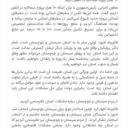
۷۰ هزار پروژه نیمه‌کاره در کشور داریم
ما
معاون اجرایی رئیس‌جمهوری با بیان اینکه ۷۰ هزار پروژه نیمه‌کاره در کشور
برگه
داریم، گفت: ‌همه این‌ها ناشی از سفرهای استانی بوده است. در سفرهای
استانی پروژه جدید شروع نمی‌کنیم. در سفرهای استانی با سازمان برنامه و
نمونه
بودجه هماهنگ کردیم و منابع پروژه‌ها با نگاه عدالت‌محور تخصیص
تعرفه
می‌یابد و برای تسریع تکمیل ممکن است ۱۰۰ تا ۱۱۰ درصد نیز منابع
ها
اختصاص یابد.
درباره
قائم‌پناه افزود: اولین سفر ما به استان سیستان و بلوچستان است. شعار
دکتر پزشکیان وفاق ملی بود و رویکرد دیگر ایشان گسترش عدالت است.
ما
بر این مبنا استان زیبا و پهناور سیستان و بلوچستان می‌تواند مظهر وفاق
ایران باشد. بنابراین پنجشنبه سفر یک‌روزه به زاهدان خواهیم داشت. به
شمال و جنوب استان نیز خواهیم رفت.
وی ادامه داد: اولین ویژگی این استان طبیعت آن است که برخی بحران‌ها
از جمله سیل و خشکسالی را به همراه داشته است. از طرفی دیگر تفاوت
مذهبی و قومی وجود دارد. تبادل قاچاق و سوخت و نفود عوامل بیگانه در
این استان زیاد است. بنابراین دولت برای حل مشکلات این استان باید
اهتمام ‌داشته باشد.
از مردم سیستان و بلوچستان درباره مشکلات استان نظرسنجی کردیم
قائم‌پناه اظهار کرد: اولین استاندار بلوچ برای سیستان بلوچستان انتخاب شد.
امروز با نمایندگان استان سیستان و بلوچستان جلسه داشتیم و از انتخاب
استاندار تشکر کردند. از مردم سیستان و بلوچستان نیز نظرسنجی کردیم که
در استان چه مشکلاتی وجود دارد. بخشی مشکلات اقتصادی، بخشی