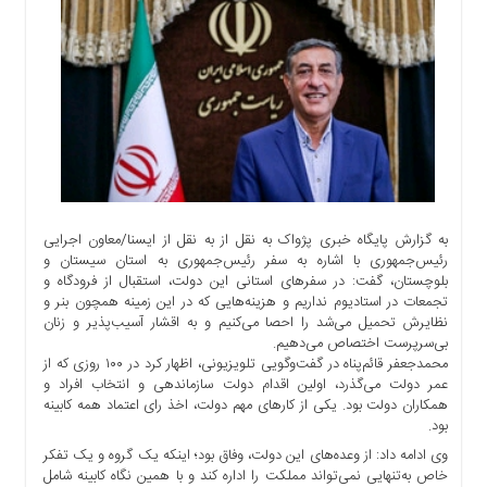
اجتماعی
سیاسی
اقتصادی
ورزشی
فرهنگی
و
هنری
علمی
و
به گزارش پایگاه خبری پژواک به نقل از به نقل از ایسنا/معاون اجرایی
آموزشی
رئیس‌جمهوری با اشاره به سفر رئیس‌جمهوری به استان سیستان و
بلوچستان، گفت: در سفرهای استانی این دولت، استقبال از فرودگاه و
دسترسی
تجمعات در استادیوم نداریم و هزینه‌هایی که در این زمینه همچون بنر و
سریع
نظایرش تحمیل می‌شد را احصا می‌کنیم و به اقشار آسیب‌پذیر و زنان
ارتباط
بی‌سرپرست اختصاص می‌دهیم.
محمدجعفر قائم‌پناه در گفت‌وگویی تلویزیونی، اظهار کرد در ۱۰۰ روزی که از
با
عمر دولت می‌گذرد، اولین اقدام دولت سازماندهی و انتخاب افراد و
ما
همکاران دولت بود. یکی از کارهای مهم دولت، اخذ رای اعتماد همه کابینه
برگه
بود.
نمونه
وی ادامه داد: از وعده‌های این دولت، وفاق بود؛ اینکه یک گروه و یک تفکر
خاص به‌تنهایی نمی‌تواند مملکت را اداره کند و با همین نگاه کابینه شامل
تعرفه