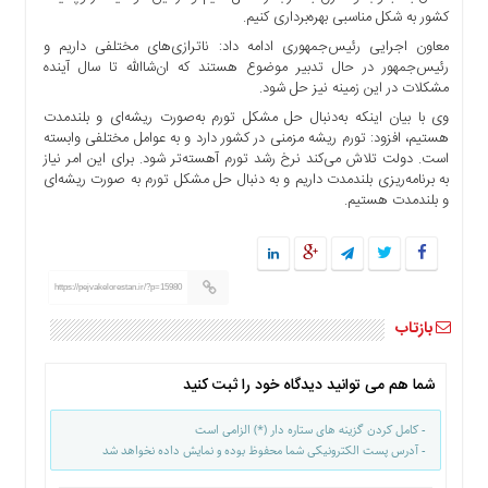
کشور به شکل مناسبی بهره‌برداری کنیم.
معاون اجرایی رئیس‌جمهوری ادامه داد: ناترازی‌های مختلفی داریم و
رئیس‌جمهور در حال تدبیر موضوع هستند که ان‌شاالله تا سال آینده
مشکلات در این زمینه نیز حل شود.
وی با بیان اینکه به‌دنبال حل مشکل تورم به‌صورت ریشه‌ای و بلندمدت
هستیم، افزود: تورم ریشه مزمنی در کشور دارد و به عوامل مختلفی وابسته
است. دولت تلاش می‌کند نرخ رشد تورم آهسته‌تر شود. برای این امر نیاز
به برنامه‌ریزی بلندمدت داریم و به دنبال حل مشکل تورم به صورت ریشه‌ای
و بلندمدت هستیم.
https://pejvakelorestan.ir/?p=15980
بازتاب
شما هم می توانید دیدگاه خود را ثبت کنید
- کامل کردن گزینه های ستاره دار (*) الزامی است
- آدرس پست الکترونیکی شما محفوظ بوده و نمایش داده نخواهد شد