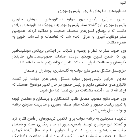
کنیم.
دستاوردهای سفرهای خارجی رئیس‌جمهوری
معاون اجرایی رئیس‌جمهور درباره دستاوردهای سفرهای خارجی
رئیس‌جمهوری نیز گفت: سفر رئیس‌جمهور به نیویورک دستاوردهای زیادی
داشت که با روسای کشورهای مختلف صحبت و مذاکره کردند. همچنین
سفر موفقیت‌آمیزی به عراق انجام شد که تفاهمات و اقدامات خوبی به
همراه داشت.
وی افزود: سفر به قطر و روسیه و شرکت در اجلاس بریکس موفقیت‌آمیز
بود که ضمن تبیین رویکرد دولت، اقدامات صهیونیست‌های جنایتکار
نکوهش و مخالفت ایران با حملات ناجوانمردانه رژیم غاصب اعلام شد.
حل‌وفصل مشکل بدهی‌های دولت به گندمکاران، پرستاران و معلمان
معاون اجرایی رئیس‌جمهور درباره مشکل بدهی‌های دولت نیز گفت:
ناترازی‌های مختلفی داریم و رئیس‌جمهور در حال تدبیر موضوع هستند که
ان‌شاالله تا سال آینده مشکلات در این زمینه نیز حل شود.
وی افزود: منابع مصوب مطابق طلب گندمکاران و پرستاران و معلمان نبود؛
با تدبیر ریاست‌جمهور و کمک مقام معظم رهبری و مدیریت سازمان برنامه
و بودجه حل‌وفصل شد.
قائم‌پناه همچنین به برنامه دولت برای تکمیل کریدورهای راه‌آهن اشاره کرد
و گفت: این موضوع توسط رئیس‌جمهور در حال پیگیری است و به‌دنبال
جذب سرمایه‌های خارجی هستیم. امیدواریم تا چند سال آینده کریدور
شمال به جنوب و شرق به غرب را کامل کنیم و از این موقعیت ژئوپلتیک