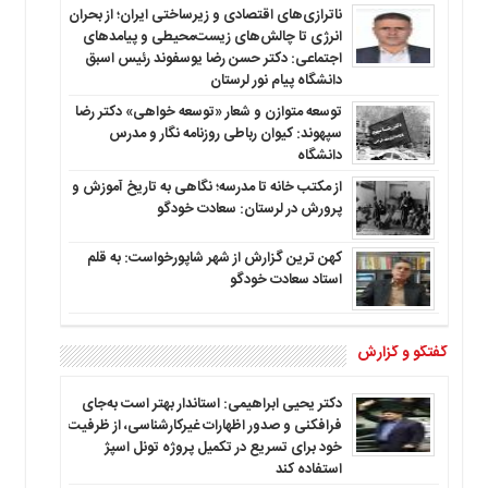
ناترازی‌های اقتصادی و زیرساختی ایران؛ از بحران
انرژی تا چالش‌های زیست‌محیطی و پیامدهای
اجتماعی: دکتر حسن رضا یوسفوند رئیس اسبق
دانشگاه پیام نور لرستان
توسعه متوازن و شعار «توسعه خواهی» دکتر رضا
سپهوند: کیوان رباطی روزنامه نگار و مدرس
دانشگاه
از مکتب خانه تا مدرسه؛ نگاهی به تاریخ آموزش و
پرورش در لرستان: سعادت خودگو
کهن ترین گزارش از شهر شاپورخواست: به قلم
استاد سعادت خودگو
گفتگو و گزارش
دکتر یحیی ابراهیمی: استاندار بهتر است به‌جای
فرافکنی و صدور اظهارات غیرکارشناسی، از ظرفیت
خود برای تسریع در تکمیل پروژه تونل اسپژ
استفاده کند