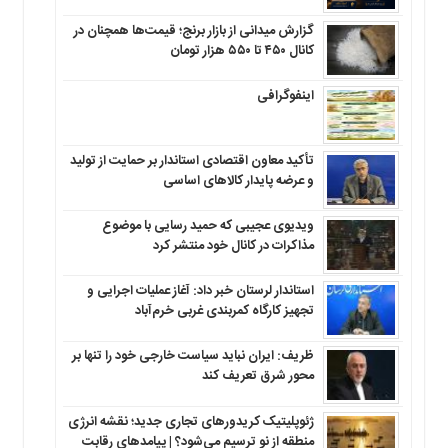
گزارش میدانی از بازار برنج؛ قیمت‌ها همچنان در
کانال ۴۵۰ تا ۵۵۰ هزار تومان
اینفوگرافی
تأکید معاون اقتصادی استاندار بر حمایت از تولید
و عرضه پایدار کالاهای اساسی
ویدیوی عجیبی که حمید رسایی با موضوع
مذاکرات در کانال خود منتشر کرد
استاندار لرستان خبر داد: آغاز عملیات اجرایی و
تجهیز کارگاه کمربندی غربی خرم‌آباد
ظریف: ایران نباید سیاست خارجی خود را تنها بر
محور شرق تعریف کند
ژئوپلیتیک کریدورهای تجاری جدید؛ نقشه انرژی
منطقه‌ از نو ترسیم می‌شود؟ | پیامدهای رقابت