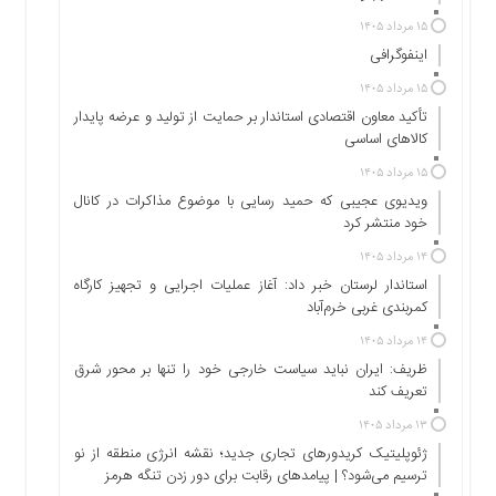
اجتماعی
۱۵ مرداد ۱۴۰۵
سیاسی
اینفوگرافی
اقتصادی
۱۵ مرداد ۱۴۰۵
ورزشی
تأکید معاون اقتصادی استاندار بر حمایت از تولید و عرضه پایدار
فرهنگی
کالاهای اساسی
و
۱۵ مرداد ۱۴۰۵
هنری
ویدیوی عجیبی که حمید رسایی با موضوع مذاکرات در کانال
علمی
خود منتشر کرد
و
۱۴ مرداد ۱۴۰۵
آموزشی
استاندار لرستان خبر داد: آغاز عملیات اجرایی و تجهیز کارگاه
دسترسی
کمربندی غربی خرم‌آباد
سریع
۱۴ مرداد ۱۴۰۵
ارتباط
ظریف: ایران نباید سیاست خارجی خود را تنها بر محور شرق
با
تعریف کند
ما
۱۳ مرداد ۱۴۰۵
برگه
ژئوپلیتیک کریدورهای تجاری جدید؛ نقشه انرژی منطقه‌ از نو
نمونه
ترسیم می‌شود؟ | پیامدهای رقابت برای دور زدن تنگه هرمز
تعرفه