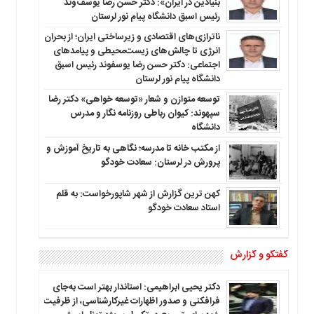
بنیادین در ایران»: دکتر حسن رضا یوسف‌وند
رئیس اسبق دانشگاه پیام نور لرستان
ناترازی‌های اقتصادی و زیرساختی ایران؛ از بحران
انرژی تا چالش‌های زیست‌محیطی و پیامدهای
اجتماعی: دکتر حسن رضا یوسفوند رئیس اسبق
دانشگاه پیام نور لرستان
توسعه متوازن و شعار «توسعه خواهی» دکتر رضا
سپهوند: کیوان رباطی روزنامه نگار و مدرس
دانشگاه
از مکتب خانه تا مدرسه؛ نگاهی به تاریخ آموزش و
پرورش در لرستان: سعادت خودگو
کهن ترین گزارش از شهر شاپورخواست: به قلم
استاد سعادت خودگو
گفتگو و گزارش
دکتر یحیی ابراهیمی: استاندار بهتر است به‌جای
فرافکنی و صدور اظهارات غیرکارشناسی، از ظرفیت