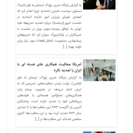
به گزارش پایگاه خبری پژواک لرستان به نقل ازایرنا/
مسئول سیاست خارجی اتحادیه اروپا اعلام کرد که
اعضای شورای وزیران امور خارجه اتحادیه در
نشست امروز (دوشنبه)، درباره تشدید تحریم‌ها علیه
تهران به توافق رسیدند.جوزپ بورل در نشست با
خبرنگاران در لوگزامبورگ عنوان کرد که تحریم‌های
پیشنهادی، ممنوعیت انتقال قطعات مورد نیاز برای
تولید پهپاد […]
امریکا معافیت همکاری های هسته ای با
ایران را تمدید نکرد
به گزارش پایگاه خبری پژواک لرستان به نقل
ازفارس/ دولت بایدن معافیت‌های تحریمی که به
ایران اجازه می‌دهد در چارچوب برجام وارد
همکاری‌های صلح‌آمیز هسته‌ای با طرف‌های
بین‌المللی شود را تمدید نکرده است. واشنگتن
آخرین بار آگوست ۲۰۲۳ این معافیت‌ها را تا ابتدای
سال ۲۰۲۴ تمدید کرده بود و این معافیت‌ها اکنون
منقضی شده‌اند.این معافیت‌ها در […]