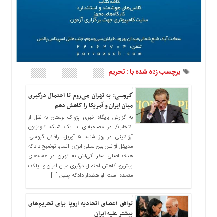
ما
برگه
نمونه
تعرفه
ها
درباره
برچسب زده شده با : تحریم
ما
گروسی: به تهران می‌روم تا احتمال درگیری
میان ایران و آمریکا را کاهش دهم
به گزارش پایگاه خبری پژواک لرستان به نقل از
انتخاب/ در مصاحبه‌ای با یک شبکه تلویزیون
آرژانتینی در روز شنبه ۵ آوریل، رافائل گروسی،
مدیرکل آژانس بین‌المللی انرژی اتمی، توضیح داد که
هدف اصلی سفر آتی‌اش به تهران در هفته‌های
پیش‌رو، کاهش احتمال درگیری میان ایران و ایالات
متحده است. او هشدار داد که چنین […]
توافق اعضای اتحادیه اروپا برای تحریم‌های
بیشتر علیه ایران