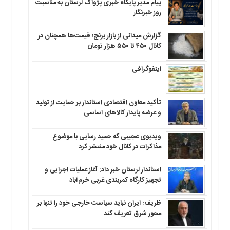
پیام مدیر پایگاه خبری پژواک لرستان به مناسبت
روز خبرنگار
گزارش میدانی از بازار برنج؛ قیمت‌ها همچنان در
کانال ۴۵۰ تا ۵۵۰ هزار تومان
اینفوگرافی
تأکید معاون اقتصادی استاندار بر حمایت از تولید
و عرضه پایدار کالاهای اساسی
ویدیوی عجیبی که حمید رسایی با موضوع
مذاکرات در کانال خود منتشر کرد
استاندار لرستان خبر داد: آغاز عملیات اجرایی و
تجهیز کارگاه کمربندی غربی خرم‌آباد
ظریف: ایران نباید سیاست خارجی خود را تنها بر
محور شرق تعریف کند