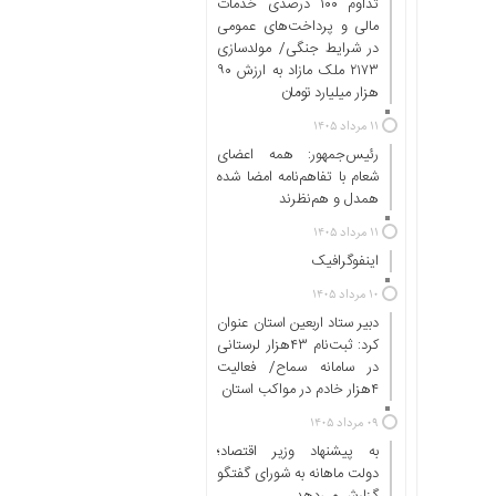
تداوم ۱۰۰ درصدی خدمات
ها
مالی و پرداخت‌های عمومی
در شرایط جنگی/ مولدسازی
درباره
۲۱۷۳ ملک مازاد به ارزش ۹۰
ما
هزار میلیارد تومان
اخبار
۱۱ مرداد ۱۴۰۵
سایت
رئیس‌جمهور: همه اعضای
شعام با تفاهم‌نامه امضا شده
ارتباط
همدل و هم‌نظرند
با
ما
۱۱ مرداد ۱۴۰۵
برگه
اینفوگرافیک
نمونه
۱۰ مرداد ۱۴۰۵
تعرفه
دبیر ستاد اربعین استان عنوان
ها
کرد: ثبت‌نام ۴۳هزار لرستانی
در سامانه سماح/ فعالیت
درباره
۴هزار خادم در مواکب استان
ما
۰۹ مرداد ۱۴۰۵
چند
به پیشنهاد وزیر اقتصاد؛
رسانه
دولت ماهانه به شورای گفتگو
ارتباط
گزارش می‌دهد