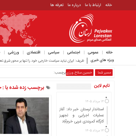
خانه
ارتباط با ما
درباره ما
تعرفه ها
منوی
بالا
خانه
ارتباط
خانه
عمومی
اجتماعی
سیاسی
اقتصادی
ورزشی
ف
با
ویژه های خبری
ظریف: ایران نباید سیاست خارجی خود را تنها بر محور شرق تع
ما
درباره
مسیر شما
حسین سلاح ورزی
برچسب:
ما
تایم لاین
تعرفه
برچسب زده شده با : 
ها
۱۴ مرداد ۱۴۰۵
منوی
استاندار لرستان خبر داد: آغاز
اصلی
عملیات اجرایی و تجهیز
خانه
کارگاه کمربندی غربی خرم‌آباد
عمومی
۱۴ مرداد ۱۴۰۵