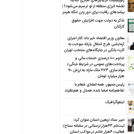
ژئوپلیتیک کریدورهای تجاری جدید؛
نقشه انرژی منطقه‌ از نو ترسیم می‌شود؟ |
پیامدهای رقابت برای دور زدن تنگه هرمز
تذکر به دولت جهت افزایش حقوق
کارکنان ‌
معاون وزیر اقتصاد خبر داد؛ آغاز اجرای
آزمایشی طرح انتقال یارانه سوخت به
کارت بانکی در جایگاه‌های منتخب تهران
تداوم ۱۰۰ درصدی خدمات مالی و
پرداخت‌های عمومی در شرایط جنگی/
مولدسازی ۲۱۷۳ ملک مازاد به ارزش ۹۰
هزار میلیارد تومان
رئیس‌جمهور: همه اعضای شعام با
تفاهم‌نامه امضا شده همدل و هم‌نظرند
اینفوگرافیک
دبیر ستاد اربعین استان عنوان کرد:
ثبت‌نام ۴۳هزار لرستانی در سامانه سماح/
فعالیت ۴هزار خادم در مواکب استان