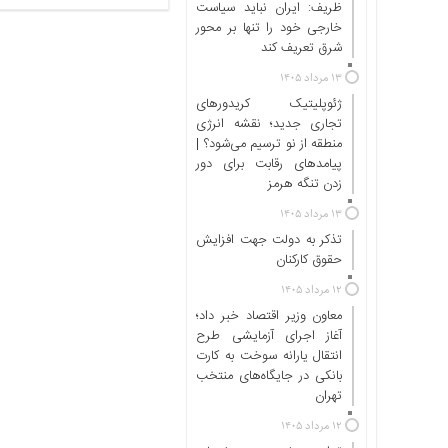
اجتماعی
ظریف: ایران نباید سیاست
خارجی خود را تنها بر محور
سیاسی
شرق تعریف کند
اقتصادی
۱۳ مرداد ۱۴۰۵
ورزشی
ژئوپلیتیک کریدورهای
فرهنگی
تجاری جدید؛ نقشه انرژی
و
منطقه‌ از نو ترسیم می‌شود؟ |
پیامدهای رقابت برای دور
هنری
زدن تنگه هرمز
علمی
۱۳ مرداد ۱۴۰۵
و
آموزشی
تذکر به دولت جهت افزایش
حقوق کارکنان ‌
دسترسی
۱۲ مرداد ۱۴۰۵
سریع
معاون وزیر اقتصاد خبر داد؛
ارتباط
آغاز اجرای آزمایشی طرح
با
انتقال یارانه سوخت به کارت
ما
بانکی در جایگاه‌های منتخب
تهران
برگه
نمونه
۱۲ مرداد ۱۴۰۵
تعرفه