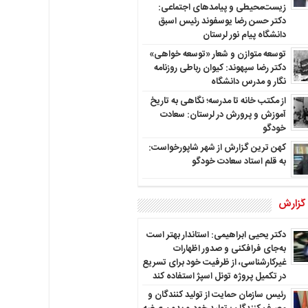
زیست‌محیطی و پیامدهای اجتماعی:
دکتر حسن رضا یوسفوند رئیس اسبق
دانشگاه پیام نور لرستان
توسعه متوازن و شعار «توسعه خواهی»
دکتر رضا سپهوند: کیوان رباطی روزنامه
نگار و مدرس دانشگاه
از مکتب خانه تا مدرسه؛ نگاهی به تاریخ
آموزش و پرورش در لرستان: سعادت
خودگو
کهن ترین گزارش از شهر شاپورخواست:
به قلم استاد سعادت خودگو
 گزارش
دکتر یحیی ابراهیمی: استاندار بهتر است
به‌جای فرافکنی و صدور اظهارات
غیرکارشناسی، از ظرفیت خود برای تسریع
در تکمیل پروژه تونل اسپژ استفاده کند
رئیس سازمان حمایت از تولید کنندگان و