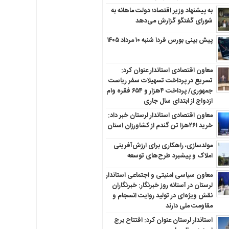
به پیشنهاد وزیر اقتصاد؛ دولت ماهانه به
شورای گفتگو گزارش می‌دهد
پیش بینی بورس فردا شنبه ۱۰ مرداد ۱۴۰۵
معاون اقتصادی استاندار عنوان کرد:
تسریع در پرداخت تسهیلات سفر ریاست
جمهوری/ پرداخت ۴هزار و ۶۵۴ فقره وام
ازدواج از ابتدای سال جاری
معاون اقتصادی استاندار لرستان خبر داد:
خرید ۲۶۱هزا تن گندم از کشاورزان استان
مولدسازی، راهکاری برای ارزش‌آفرینی
املاک و پیشبرد طرح‌های توسعه
معاون سیاسی امنیتی و اجتماعی استاندار
لرستان در آستانه روز خبرنگار: خبرنگاران
نقش ویژه‌ای در تولید روایت انسجام و
مقاومت ملی دارند
استاندار لرستان عنوان کرد: افتتاح برج