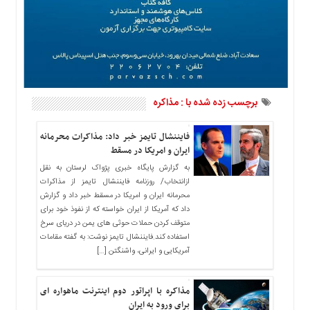
ما
برگه
نمونه
تعرفه
ها
درباره
برچسب زده شده با : مذاکره
ما
فایننشال تایمز خبر داد: مذاکرات محرمانه
ایران و امریکا در مسقط
به گزارش پایگاه خبری پژواک لرستان به نقل
ازانتخاب/ روزنامه فایننشال تایمز از مذاکرات
محرمانه ایران و امریکا در مسقط خبر داد و گزارش
داد که آمریکا از ایران خواسته که از نفوذ خود برای
متوقف کردن حملات حوثی های یمن در دریای سرخ
استفاده کند.فایننشال تایمز نوشت: به گفته مقامات
آمریکایی و ایرانی، واشنگتن […]
مذاکره با اپراتور دوم اینترنت ماهواره ای
برای ورود به ایران