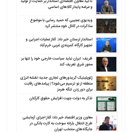
تأکید معاون اقتصادی استاندار بر حمایت از تولید
و عرضه پایدار کالاهای اساسی
ویدیوی عجیبی که حمید رسایی با موضوع
مذاکرات در کانال خود منتشر کرد
استاندار لرستان خبر داد: آغاز عملیات اجرایی و
تجهیز کارگاه کمربندی غربی خرم‌آباد
ظریف: ایران نباید سیاست خارجی خود را تنها بر
محور شرق تعریف کند
ژئوپلیتیک کریدورهای تجاری جدید؛ نقشه انرژی
منطقه‌ از نو ترسیم می‌شود؟ | پیامدهای رقابت
برای دور زدن تنگه هرمز
تذکر به دولت جهت افزایش حقوق کارکنان ‌
معاون وزیر اقتصاد خبر داد؛ آغاز اجرای آزمایشی
طرح انتقال یارانه سوخت به کارت بانکی در
جایگاه‌های منتخب تهران