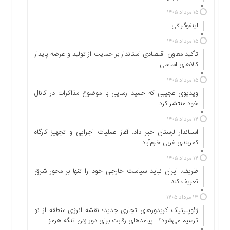
اجتماعی
۱۵ مرداد ۱۴۰۵
سیاسی
اینفوگرافی
اقتصادی
۱۵ مرداد ۱۴۰۵
ورزشی
تأکید معاون اقتصادی استاندار بر حمایت از تولید و عرضه پایدار
فرهنگی
کالاهای اساسی
و
۱۵ مرداد ۱۴۰۵
هنری
ویدیوی عجیبی که حمید رسایی با موضوع مذاکرات در کانال
علمی
خود منتشر کرد
و
۱۴ مرداد ۱۴۰۵
آموزشی
استاندار لرستان خبر داد: آغاز عملیات اجرایی و تجهیز کارگاه
دسترسی
کمربندی غربی خرم‌آباد
سریع
۱۴ مرداد ۱۴۰۵
ارتباط
ظریف: ایران نباید سیاست خارجی خود را تنها بر محور شرق
با
تعریف کند
ما
۱۳ مرداد ۱۴۰۵
برگه
ژئوپلیتیک کریدورهای تجاری جدید؛ نقشه انرژی منطقه‌ از نو
نمونه
ترسیم می‌شود؟ | پیامدهای رقابت برای دور زدن تنگه هرمز
تعرفه