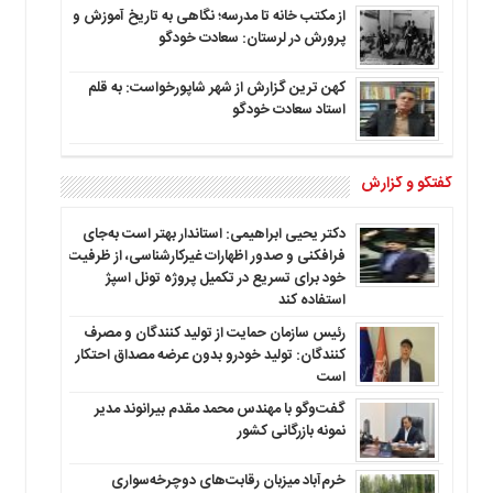
از مکتب خانه تا مدرسه؛ نگاهی به تاریخ آموزش و
پرورش در لرستان: سعادت خودگو
کهن ترین گزارش از شهر شاپورخواست: به قلم
استاد سعادت خودگو
گفتگو و گزارش
دکتر یحیی ابراهیمی: استاندار بهتر است به‌جای
فرافکنی و صدور اظهارات غیرکارشناسی، از ظرفیت
خود برای تسریع در تکمیل پروژه تونل اسپژ
استفاده کند
رئیس سازمان حمایت از تولید کنندگان و مصرف
کنندگان: تولید خودرو بدون عرضه مصداق احتکار
است
گفت‌وگو با مهندس محمد مقدم بیرانوند مدیر
نمونه بازرگانی کشور
خرم‌آباد میزبان رقابت‌های دوچرخه‌سواری