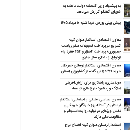
به پیشنهاد وزیر اقتصاد؛ دولت ماهانه به
شورای گفتگو گزارش می‌دهد
پیش بینی بورس فردا شنبه ۱۰ مرداد ۱۴۰۵
معاون اقتصادی استاندار عنوان کرد:
تسریع در پرداخت تسهیلات سفر ریاست
جمهوری/ پرداخت ۴هزار و ۶۵۴ فقره وام
ازدواج از ابتدای سال جاری
معاون اقتصادی استاندار لرستان خبر داد:
خرید ۲۶۱هزا تن گندم از کشاورزان استان
مولدسازی، راهکاری برای ارزش‌آفرینی
املاک و پیشبرد طرح‌های توسعه
معاون سیاسی امنیتی و اجتماعی استاندار
لرستان در آستانه روز خبرنگار: خبرنگاران
نقش ویژه‌ای در تولید روایت انسجام و
مقاومت ملی دارند
استاندار لرستان عنوان کرد: افتتاح برج