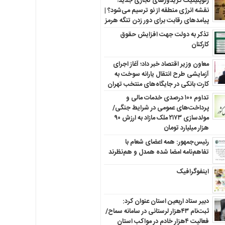
ژئوپلیتیک کریدورهای تجاری جدید؛
نقشه انرژی منطقه‌ از نو ترسیم می‌شود؟ |
پیامدهای رقابت برای دور زدن تنگه هرمز
تذکر به دولت جهت افزایش حقوق
کارکنان ‌
معاون وزیر اقتصاد خبر داد؛ آغاز اجرای
آزمایشی طرح انتقال یارانه سوخت به
کارت بانکی در جایگاه‌های منتخب تهران
تداوم ۱۰۰ درصدی خدمات مالی و
پرداخت‌های عمومی در شرایط جنگی/
مولدسازی ۲۱۷۳ ملک مازاد به ارزش ۹۰
هزار میلیارد تومان
رئیس‌جمهور: همه اعضای شعام با
تفاهم‌نامه امضا شده همدل و هم‌نظرند
اینفوگرافیک
دبیر ستاد اربعین استان عنوان کرد:
ثبت‌نام ۴۳هزار لرستانی در سامانه سماح/
فعالیت ۴هزار خادم در مواکب استان