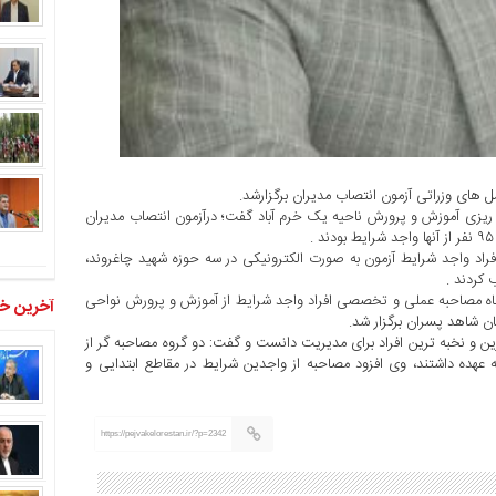
مل های وزراتی آزمون انتصاب مدیران برگزارشد.
 ریزی آموزش و پرورش ناحیه یک خرم آباد گفت؛ درآزمون انتصاب مدیران
د: در تاریخ ۲۸ خرداد ماه سال جاری با حضور ۶۹ نفر از افراد واجد شرایط آزمون به صورت الکترونیکی در سه حوزه شهید چاغروند،
 ماه مصاحبه عملی و تخصصی افراد واجد شرایط از آموزش و پرورش نواحی
آخرین خب
ن شاهد پسران برگزار شد.
ین و نخبه ترین افراد برای مدیریت دانست و گفت: دو گروه مصاحبه گر از
 عهده داشتند، وی افزود مصاحبه از واجدین شرایط در مقاطع ابتدایی و
https://pejvakelorestan.ir/?p=2342