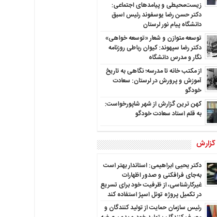
زیست‌محیطی و پیامدهای اجتماعی:
دکتر حسن رضا یوسفوند رئیس اسبق
دانشگاه پیام نور لرستان
توسعه متوازن و شعار «توسعه خواهی»
دکتر رضا سپهوند: کیوان رباطی روزنامه
نگار و مدرس دانشگاه
از مکتب خانه تا مدرسه؛ نگاهی به تاریخ
آموزش و پرورش در لرستان: سعادت
خودگو
کهن ترین گزارش از شهر شاپورخواست:
به قلم استاد سعادت خودگو
 گزارش
دکتر یحیی ابراهیمی: استاندار بهتر است
به‌جای فرافکنی و صدور اظهارات
غیرکارشناسی، از ظرفیت خود برای تسریع
در تکمیل پروژه تونل اسپژ استفاده کند
رئیس سازمان حمایت از تولید کنندگان و