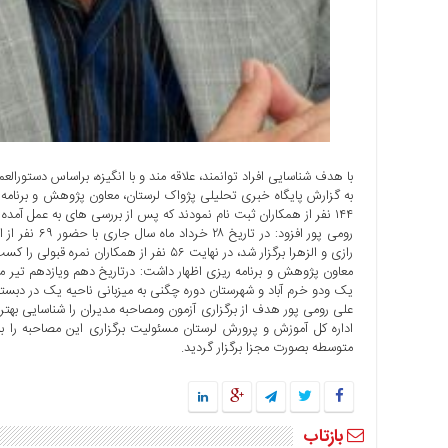
ها
درباره
ما
اخبار
سایت
ارتباط
با هدف شناسایی افراد توانمند، علاقه مند و با انگیزه، براساس دستورالع
با
به گزارش پایگاه خبری تحلیلی پژواک لرستان، معاون پژوهش و برنامه
ما
۱۴۴ نفر از همکاران ثبت نام نمودند که پس از بررسی های به عمل آمده ۹۵ نفر از آنها واجد شرایط بودند .
برگه
رومی پور افزو
رازی و الزهرا برگزار شد، در نهایت ۵۶ نفر از همکاران نمره قبولی را کسب کردند .
نمونه
معاون پژوهش و برنامه ریزی اظهار داشت: درتاریخ دهم ویازدهم تیر
تعرفه
یک ودو خرم آباد و شهرستان دوره چگنی به میزبانی ناحیه یک در دبستا
ها
علی رومی پور هدف از برگزاری آزمون ومصاحبه مدیران را شناسایی بهتر
اداره کل آموزش و پرورش لرستان مسئولیت برگزاری این مصاحبه را به
درباره
متوسطه بصورت مجزا برگزار گردید.
ما
چند
رسانه
بازتاب
ارتباط