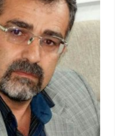
اجتماعی
سیاسی
اقتصادی
ورزشی
فرهنگی
و
هنری
علمی
و
آموزشی
دسترسی
سریع
ارتباط
با
ما
برگه
نمونه
تعرفه