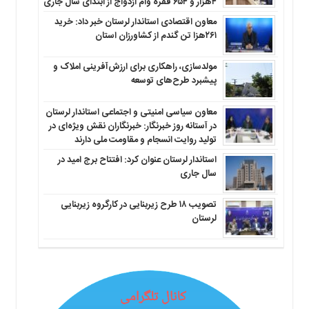
۴هزار و ۶۵۴ فقره وام ازدواج از ابتدای سال جاری
معاون اقتصادی استاندار لرستان خبر داد: خرید
۲۶۱هزا تن گندم از کشاورزان استان
مولدسازی، راهکاری برای ارزش‌آفرینی املاک و
پیشبرد طرح‌های توسعه
معاون سیاسی امنیتی و اجتماعی استاندار لرستان
در آستانه روز خبرنگار: خبرنگاران نقش ویژه‌ای در
تولید روایت انسجام و مقاومت ملی دارند
استاندار لرستان عنوان کرد: افتتاح برج امید در
سال جاری
تصویب ۱۸ طرح زیربنایی در کارگروه زیربنایی
لرستان