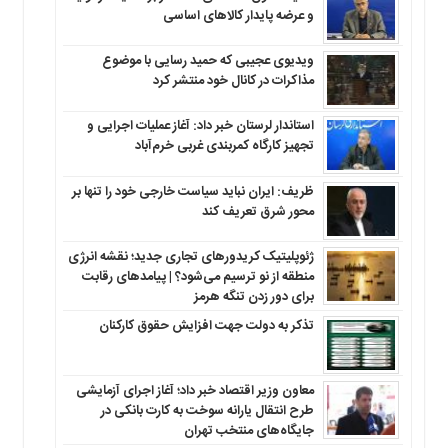
و عرضه پایدار کالاهای اساسی
ویدیوی عجیبی که حمید رسایی با موضوع
مذاکرات در کانال خود منتشر کرد
استاندار لرستان خبر داد: آغاز عملیات اجرایی و
تجهیز کارگاه کمربندی غربی خرم‌آباد
ظریف: ایران نباید سیاست خارجی خود را تنها بر
محور شرق تعریف کند
ژئوپلیتیک کریدورهای تجاری جدید؛ نقشه انرژی
منطقه‌ از نو ترسیم می‌شود؟ | پیامدهای رقابت
برای دور زدن تنگه هرمز
تذکر به دولت جهت افزایش حقوق کارکنان ‌
معاون وزیر اقتصاد خبر داد؛ آغاز اجرای آزمایشی
طرح انتقال یارانه سوخت به کارت بانکی در
جایگاه‌های منتخب تهران