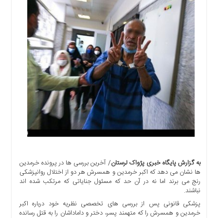
اجتماعی
سیاسی
اقتصادی
ورزشی
فرهنگی
و
هنری
علمی
و
آموزشی
دسترسی
سریع
ارتباط
به گزارش پایگاه خبری پژواک لرستان
/ آخرین بررسی ها در پرونده خرمدین
با
ها نشان می دهد که اکبر خرمدین و همسرش هر دو از اختلال روانپزشکی
ما
رنج می برند اما نه در آن حد که مسئول جنایاتی که مرتکب شده اند
برگه
نباشند.
نمونه
پزشکی قانونی پس از بررسی های تخصصی نظریه خود درباره اکبر
خرمدین و همسرش را که متهمند پسر، دختر و داماداشان را به قتل رسانده
تعرفه