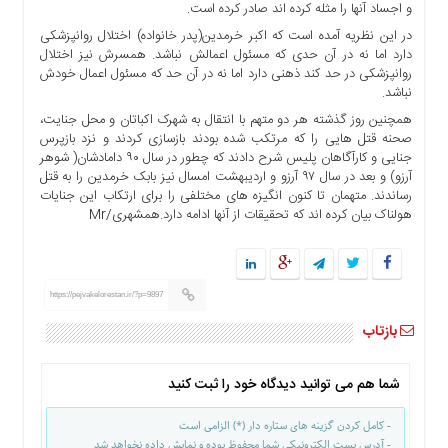
و اجساد آنها را مثله کرده اند صادر کرده است.
ها
در این نظریه آمده است که اکبر خرمدین(پدر خانواده) اختلال روانپزشکی
درباره
دارد اما نه در آن حدی که مسئول اعمالش نباشد. همسرش نیز اختلال
ما
روانپزشکی در حد کند ذهنی دارد اما نه در آن حد که مسئول اعمال خودش
نباشد.
اخبار
همچنین روز گذشته هر دو متهم با انتقال به شهرک اکباتان و محل جنایت،
سایت
صحنه قتل هایی را که مرتکب شده بودند بازسازی کردند و نزد بازپرس
ارتباط
جنایی و کارآگاهان پلیس شرح دادند که چطور در سال ۹۰ دامادشان( شوهر
با
آرزو) و بعد در سال ۹۷ آرزو و اردیبهشت امسال نیز بابک خرمدین را به قتل
ما
رساندند. متهمان تا کنون انگیزه های مختلفی را برای ارتکاب این جنایات
هولناک بیان کرده اند که تحقیقات از آنها ادامه دارد.همشهری/Mr
برگه
نمونه
تعرفه
ها
https://pejvakelorestan.ir/?p=9897
درباره
بازتاب
ما
چند
شما هم می توانید دیدگاه خود را ثبت کنید
رسانه
ارتباط
- کامل کردن گزینه های ستاره دار (*) الزامی است
با
- آدرس پست الکترونیکی شما محفوظ بوده و نمایش داده نخواهد شد