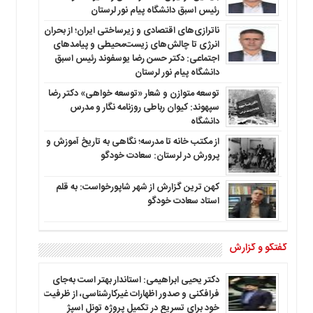
رئیس اسبق دانشگاه پیام نور لرستان
ناترازی‌های اقتصادی و زیرساختی ایران؛ از بحران
انرژی تا چالش‌های زیست‌محیطی و پیامدهای
اجتماعی: دکتر حسن رضا یوسفوند رئیس اسبق
دانشگاه پیام نور لرستان
توسعه متوازن و شعار «توسعه خواهی» دکتر رضا
سپهوند: کیوان رباطی روزنامه نگار و مدرس
دانشگاه
از مکتب خانه تا مدرسه؛ نگاهی به تاریخ آموزش و
پرورش در لرستان: سعادت خودگو
کهن ترین گزارش از شهر شاپورخواست: به قلم
استاد سعادت خودگو
گفتگو و گزارش
دکتر یحیی ابراهیمی: استاندار بهتر است به‌جای
فرافکنی و صدور اظهارات غیرکارشناسی، از ظرفیت
خود برای تسریع در تکمیل پروژه تونل اسپژ