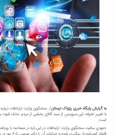
اجتماعی
سیاسی
اقتصادی
ورزشی
فرهنگی
و
هنری
علمی
و
آموزشی
دسترسی
سریع
ارتباط
با
به گزارش پایگاه خبری پژواک لرستان
/ سخنگوی وزارت ارتباطات درباره
ما
با تغییر تعرفه، این سرویس از سبد کالای بخشی از مردم حذف شود؛ ب
برگه
است.
نمونه
«مهدی سالم»، سخنگوی وزارت ارتباطات در این باره در مصاحبه با روزنام
اقشار کم‌برخوردار پیگیری شده و جزئیات آن را دکتر عیسی زارع پور در 
تعرفه