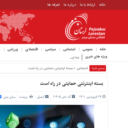
خانه
ارتباط با ما
درباره ما
تعرفه ها
منوی
بالا
خانه
ارتباط
خانه
عمومی
اجتماعی
سیاسی
اقتصادی
ورزشی
ف
با
ویژه های خبری
ویدیوی عجیبی که حمید رسایی با موضوع مذا_
ما
درباره
مسیر شما
اجتماعی
» بسته اینترنتی حمایتی در راه است
ما
تعرفه
بسته اینترنتی حمایتی در راه است
ها
۲۷ فروردین ۱۴۰۱
کد خبر 11605
ایمیل
پرینت
منوی
سایز متن
اصلی
خانه
عمومی