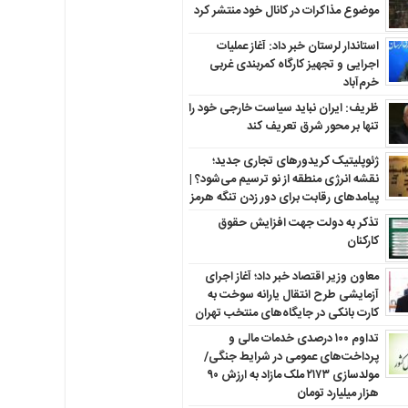
موضوع مذاکرات در کانال خود منتشر کرد
استاندار لرستان خبر داد: آغاز عملیات
اجرایی و تجهیز کارگاه کمربندی غربی
خرم‌آباد
ظریف: ایران نباید سیاست خارجی خود را
تنها بر محور شرق تعریف کند
ژئوپلیتیک کریدورهای تجاری جدید؛
نقشه انرژی منطقه‌ از نو ترسیم می‌شود؟ |
پیامدهای رقابت برای دور زدن تنگه هرمز
تذکر به دولت جهت افزایش حقوق
کارکنان ‌
معاون وزیر اقتصاد خبر داد؛ آغاز اجرای
آزمایشی طرح انتقال یارانه سوخت به
کارت بانکی در جایگاه‌های منتخب تهران
تداوم ۱۰۰ درصدی خدمات مالی و
پرداخت‌های عمومی در شرایط جنگی/
مولدسازی ۲۱۷۳ ملک مازاد به ارزش ۹۰
هزار میلیارد تومان