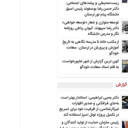
زیست‌محیطی و پیامدهای اجتماعی:
دکتر حسن رضا یوسفوند رئیس اسبق
دانشگاه پیام نور لرستان
توسعه متوازن و شعار «توسعه خواهی»
دکتر رضا سپهوند: کیوان رباطی روزنامه
نگار و مدرس دانشگاه
از مکتب خانه تا مدرسه؛ نگاهی به تاریخ
آموزش و پرورش در لرستان: سعادت
خودگو
کهن ترین گزارش از شهر شاپورخواست:
به قلم استاد سعادت خودگو
 گزارش
دکتر یحیی ابراهیمی: استاندار بهتر است
به‌جای فرافکنی و صدور اظهارات
غیرکارشناسی، از ظرفیت خود برای تسریع
در تکمیل پروژه تونل اسپژ استفاده کند
رئیس سازمان حمایت از تولید کنندگان و