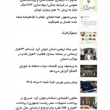
تداوم ۱۰۰ درصدی خدمات مالی و پرداخت‌های
عمومی در شرایط جنگی/ مولدسازی ۲۱۷۳ ملک
مازاد به ارزش ۹۰ هزار میلیارد تومان
رئیس‌جمهور: همه اعضای شعام با تفاهم‌نامه امضا
شده همدل و هم‌نظرند
اینفوگرافیک
دبیر ستاد اربعین استان عنوان کرد: ثبت‌نام ۴۳هزار
لرستانی در سامانه سماح/ فعالیت ۴هزار خادم در
مواکب استان
به پیشنهاد وزیر اقتصاد؛ دولت ماهانه به شورای
گفتگو گزارش می‌دهد
پیش بینی بورس فردا شنبه ۱۰ مرداد ۱۴۰۵
معاون اقتصادی استاندار عنوان کرد: تسریع در
پرداخت تسهیلات سفر ریاست جمهوری/ پرداخت
۴هزار و ۶۵۴ فقره وام ازدواج از ابتدای سال جاری