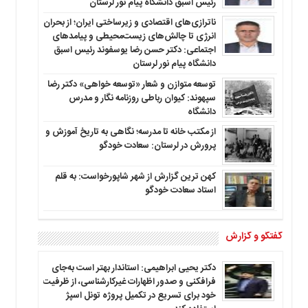
رئیس اسبق دانشگاه پیام نور لرستان
ناترازی‌های اقتصادی و زیرساختی ایران؛ از بحران
انرژی تا چالش‌های زیست‌محیطی و پیامدهای
اجتماعی: دکتر حسن رضا یوسفوند رئیس اسبق
دانشگاه پیام نور لرستان
توسعه متوازن و شعار «توسعه خواهی» دکتر رضا
سپهوند: کیوان رباطی روزنامه نگار و مدرس
دانشگاه
از مکتب خانه تا مدرسه؛ نگاهی به تاریخ آموزش و
پرورش در لرستان: سعادت خودگو
کهن ترین گزارش از شهر شاپورخواست: به قلم
استاد سعادت خودگو
گفتگو و گزارش
دکتر یحیی ابراهیمی: استاندار بهتر است به‌جای
فرافکنی و صدور اظهارات غیرکارشناسی، از ظرفیت
خود برای تسریع در تکمیل پروژه تونل اسپژ