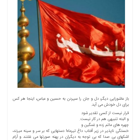
اجتماعی
سیاسی
اقتصادی
ورزشی
فرهنگی
و
هنری
علمی
و
آموزشی
دسترسی
سریع
باز عاشورایی دیگر، دل و جان را سپردن به حسین و عباس، اینجا هر کس
ارتباط
برای دل خودش می آید.
با
ما
قرار نیست از کسی تقدیر شود
و البته تنبیهی هم در کار نیست.
برگه
چهره های ماتم زده و غمگین و
نمونه
خستگی ناپذیر در زیر آفتاب داغ تیرماه! دستهایی که بر سر و سینه میزند،
اشکهای بی صدا که بی توجه به دیگران در پهنه صورتها می غلتند و آرام
تعرفه