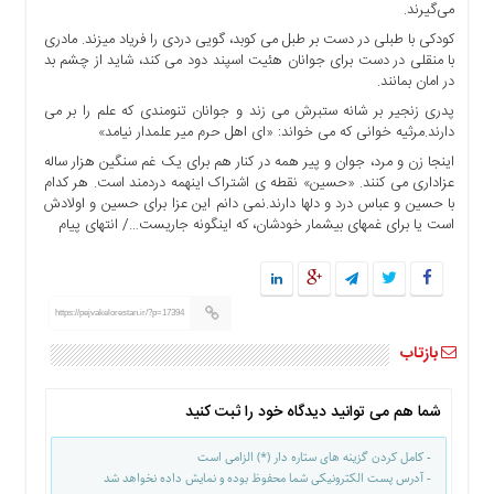
می‌گیرند.
ها
کودکی با طبلی در دست بر طبل می کوبد، گویی دردی را فریاد میزند. مادری
درباره
با منقلی در دست برای جوانان هئیت اسپند دود می کند، شاید از چشم بد
ما
در امان بمانند.
اخبار
پدری زنجیر بر شانه ستبرش می زند و جوانان تنومندی که علم را بر می
دارند.مرثیه خوانی که می خواند: «ای اهل حرم میر علمدار نیامد»
سایت
ارتباط
اینجا زن و مرد، جوان و پیر همه در کنار هم برای یک غم سنگین هزار ساله
عزاداری می کنند. «حسین» نقطه ی اشتراک اینهمه دردمند است. هر کدام
با
با حسین و عباس درد و دلها دارند.نمی دانم این عزا برای حسین و اولادش
ما
است یا برای غمهای بیشمار خودشان، که اینگونه جاریست…/ انتهای پیام
برگه
نمونه
تعرفه
https://pejvakelorestan.ir/?p=17394
ها
درباره
بازتاب
ما
شما هم می توانید دیدگاه خود را ثبت کنید
چند
رسانه
- کامل کردن گزینه های ستاره دار (*) الزامی است
ارتباط
- آدرس پست الکترونیکی شما محفوظ بوده و نمایش داده نخواهد شد
با