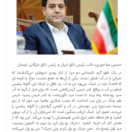
اجتماعی
سیاسی
اقتصادی
ورزشی
فرهنگی
و
هنری
علمی
و
حسین سلاح‎ورزی؛ نائب رئیس اتاق ایران و رئیس اتاق بازرگانی لرستان
آموزشی
در یک ظهر گرم تابستانی دو مرد از کنار رودی خروشان می‌گذشتند که
خیکی را در آب شناور دیدند. یکی از آن‌ها به طمع ماست، دوغ یا قرمه ای
دسترسی
که قاعدتاً باید در خیک می‌بود تن به آب زد، غافل از اینکه این گلوله پشمی
سریع
شناور بر آب در واقع کمر خرس گردن‌کلفتی است که برای فرار از گرما به آب
ارتباط
سرد رودخانه پناه برده. تا دست مرد نگون‌بخت به کمر خرس رسید، خرس
با
هم چنگ در پای مرد انداخت که عجب شکاری یافتم! مرد دوم که از دور
ما
صحنه دست‌وپا زدن دوستش در آب و کشتی گرفتنش با گلوله پشمی را
می‌دید، تصور کرد خیک آن‌قدر سنگین است که نمی‌توان آن را از آب بیرون
برگه
کشید و هر لحظه خطر غرق شدن هم‌سفرش را تهدید می‌کند. این بود که از
نمونه
همان کنار آب فریاد کشید: «خیک رو ول کن، بیا بریم به کارمون برسیم.»
مرد اول پاسخ داد: «من خیک رو ول کردم ولی خیک* من رو ول نمی‌کنه»
تعرفه