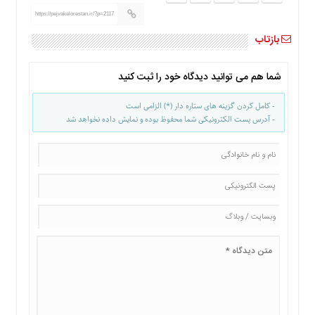
ما
https://pejvakelorestan.ir/?p=2117
برگه
بازتاب
نمونه
تعرفه
شما هم می توانید دیدگاه خود را ثبت کنید
ها
درباره
- کامل کردن گزینه های ستاره دار (*) الزامی است
ما
- آدرس پست الکترونیکی شما محفوظ بوده و نمایش داده نخواهد شد