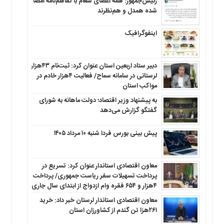
رئیس‌جمهور: همه اعضای شعام با تفاهم‌نامه امضا
شده همدل و هم‌نظرند
اینفوگرافیک
دبیر ستاد اربعین استان عنوان کرد: ثبت‌نام ۴۳هزار
لرستانی در سامانه سماح/ فعالیت ۴هزار خادم در
مواکب استان
به پیشنهاد وزیر اقتصاد؛ دولت ماهانه به شورای
گفتگو گزارش می‌دهد
پیش بینی بورس فردا شنبه ۱۰ مرداد ۱۴۰۵
معاون اقتصادی استاندار عنوان کرد: تسریع در
پرداخت تسهیلات سفر ریاست جمهوری/ پرداخت
۴هزار و ۶۵۴ فقره وام ازدواج از ابتدای سال جاری
معاون اقتصادی استاندار لرستان خبر داد: خرید
۲۶۱هزا تن گندم از کشاورزان استان