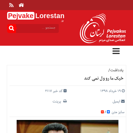
Pejvake
Lorestan
.ir
منوی
بالا
خانه
ارتباط
با
ما
درباره
یادداشت/
ما
خیک ما رو ول نمی کند
تعرفه
ها
۱۹ خرداد ۱۳۹۸
کد خبر 2117
منوی
ایمیل
پرینت
اصلی
سایز متن
/
خانه
عمومی