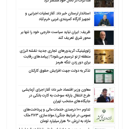
مذاکرات در کانال خود منتشر کرد
استاندار لرستان خبر داد: آغاز عملیات اجرایی و
تجهیز کارگاه کمربندی غربی خرم‌آباد
ظریف: ایران نباید سیاست خارجی خود را تنها بر
محور شرق تعریف کند
ژئوپلیتیک کریدورهای تجاری جدید؛ نقشه انرژی
منطقه‌ از نو ترسیم می‌شود؟ | پیامدهای رقابت
برای دور زدن تنگه هرمز
تذکر به دولت جهت افزایش حقوق کارکنان ‌
معاون وزیر اقتصاد خبر داد؛ آغاز اجرای آزمایشی
طرح انتقال یارانه سوخت به کارت بانکی در
جایگاه‌های منتخب تهران
تداوم ۱۰۰ درصدی خدمات مالی و پرداخت‌های
عمومی در شرایط جنگی/ مولدسازی ۲۱۷۳ ملک
مازاد به ارزش ۹۰ هزار میلیارد تومان