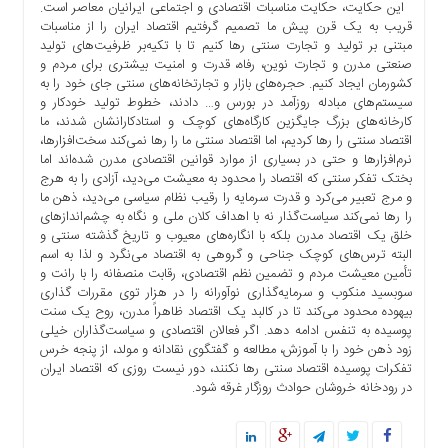
این حکایت، حکایت مناسبات اقتصادی و اجتماعی ایرانیان معاصر است.
ها
قریب به یک قرن پیش ما تصمیم گرفتیم اقتصاد ایران را از مناسبات
درباره
مبتنی بر تولید و تجارت سنتی رها کنیم تا با تکیه‌بر ظرفیت‌های تولید
ما
صنعتی مدرن و تجارت نوین، رفاه، قدرت و امنیت بیشتری برای مردم و
کشورمان ایجاد کنیم. حجره‌های بازار و تجارتخانه‌های سنتی جای خود را به
اخبار
سیستم‌های مبادله روزآمد در بورس و… دادند، خطوط تولید خودکار و
سایت
کارخانه‌های بزرگ جایگزین کارگاه‌های کوچک و استادکارانشان شدند، ما
اقتصاد سنتی را رها کردیم، اما اقتصاد سنتی ما را رها نمی‌کند سخت‌افزارها،
ارتباط
نرم‌افزارها و حتی در بسیاری از موارد قوانین اقتصادی مدرن شده‌اند اما
با
بختک تفکر سنتی که اقتصاد را محدود به معیشت می‌دید، آزادی را به هرج
ما
و مرج تعبیر می‌کرد و قدرت سرمایه را رقیب نظام سیاسی می‌دید، ذهن ما
برگه
را رها نمی‌کند سیاست‌گذار نه با اهداف کلان ملی و نگاه به چشم‌اندازهای
خلق یک اقتصاد مدرن بلکه با انگاره‌های معیوب و تاریخ گذشته سنتی و
نمونه
البته ترس‌های کوچک جناحی و گروهی به اقتصاد می‌نگرد و لذا به اسم
تعرفه
تأمین معیشت مردم و تضمین نظم اقتصادی، رقابت منصفانه را با رانت و
ها
سوبسید منکوب و سرمایه‌گذاری نوآورانه را در هزار توی مقررات گذاری
بیهوده محدود می‌کند تا در کالبد یک اقتصاد ظاهراً مدرن، روح یک سنت
درباره
پوسیده به تنفس ادامه دهد. اگر فعالان اقتصادی و سیاست‌گذاران خیلی
ما
زود ذهن خود را با آموزش، مطالعه و گفتگوی نقادانه و مولد، از پنجه خرس
تفکرات پوسیده اقتصاد سنتی رها نکنند، دور نیست روزی که اقتصاد ایران
چند
در رودخانه خروشان حوادث روزگار غرقه شود.
رسانه
ارتباط
با