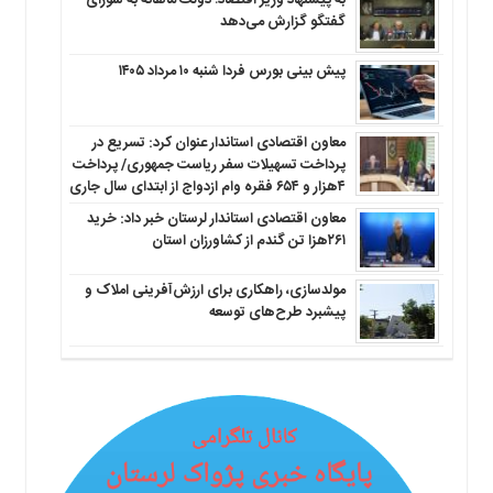
گفتگو گزارش می‌دهد
پیش بینی بورس فردا شنبه ۱۰ مرداد ۱۴۰۵
معاون اقتصادی استاندار عنوان کرد: تسریع در
پرداخت تسهیلات سفر ریاست جمهوری/ پرداخت
۴هزار و ۶۵۴ فقره وام ازدواج از ابتدای سال جاری
معاون اقتصادی استاندار لرستان خبر داد: خرید
۲۶۱هزا تن گندم از کشاورزان استان
مولدسازی، راهکاری برای ارزش‌آفرینی املاک و
پیشبرد طرح‌های توسعه