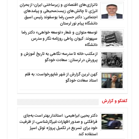
ناترازی‌های اقتصادی و زیرساختی ایران؛ از بحران
انرژی تا چالش‌های زیست‌محیطی و پیامدهای
اجتماعی: دکتر حسن رضا یوسفوند رئیس اسبق
دانشگاه پیام نور لرستان
توسعه متوازن و شعار «توسعه خواهی» دکتر رضا
سپهوند: کیوان رباطی روزنامه نگار و مدرس
دانشگاه
از مکتب خانه تا مدرسه؛ نگاهی به تاریخ آموزش و
پرورش در لرستان: سعادت خودگو
کهن ترین گزارش از شهر شاپورخواست: به قلم
استاد سعادت خودگو
گفتگو و گزارش
دکتر یحیی ابراهیمی: استاندار بهتر است به‌جای
فرافکنی و صدور اظهارات غیرکارشناسی، از ظرفیت
خود برای تسریع در تکمیل پروژه تونل اسپژ
استفاده کند