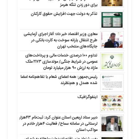
برای دور زدن تنگه هرمز
تذکر به دولت جهت افزایش حقوق کارکنان ‌
معاون وزیر اقتصاد خبر داد؛ آغاز اجرای آزمایشی
طرح انتقال یارانه سوخت به کارت بانکی در
جایگاه‌های منتخب تهران
تداوم ۱۰۰ درصدی خدمات مالی و پرداخت‌های
عمومی در شرایط جنگی/ مولدسازی ۲۱۷۳ ملک
مازاد به ارزش ۹۰ هزار میلیارد تومان
رئیس‌جمهور: همه اعضای شعام با تفاهم‌نامه امضا
شده همدل و هم‌نظرند
اینفوگرافیک
دبیر ستاد اربعین استان عنوان کرد: ثبت‌نام ۴۳هزار
لرستانی در سامانه سماح/ فعالیت ۴هزار خادم در
مواکب استان
به پیشنهاد وزیر اقتصاد؛ دولت ماهانه به شورای