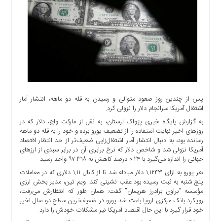
اجتماعی
سیاسی
اقتصادی
ورزشی
فرهنگی
و
هنری
علمی
پس از چندین روز صعود متوالی و رسیدن به قله دو ماهه، انتشار آمار
و
اشتغال آمریکا سرانجام دلار را نزولی کرد.
آموزشی
به گزارش پایگاه خبری پژواک لرستان، به نقل از مارکت واچ، دلار که در
روزهای اخیر نهایت استفاده را از تضعیف یورو برده و خود را به قله دو ماهه
دسترسی
رسانده بود، به دنبال انتشار آمار اشتغال‌زایی ضعیف‌تر از حد انتظار اقتصاد
سریع
آمریکا نزولی شد و شاخص دلار که نرخ برابری آن در برابر سبدی از ارزهای
ارتباط
جهانی را اندازه می‌گیرد با ۰.۲۴ درصد کاهش به ۹۷.۳۱۸ واحد رسید.
با
هر یورو به ازای ۱.۱۲۴۳ دلار مبادله شد تا از کانال ۱.۱۱ دلاری که در معاملات
ما
پنج شنبه به ثبت رسیده بود عقب نشینی کند. ویم تین، مدیر بخش ارزی
مؤسسه “براون برادرز هریمان” گفت: همان طور که انتظارش می‌رفت،
برگه
رویکرد بانک مرکزی اروپا باعث شد یورو در ضعیف‌ترین سطح دو سال اخیر
نمونه
خود قرار گیرد با این حال اقتصاد آمریکا نیز مشکلات خودش را دارد.
تعرفه