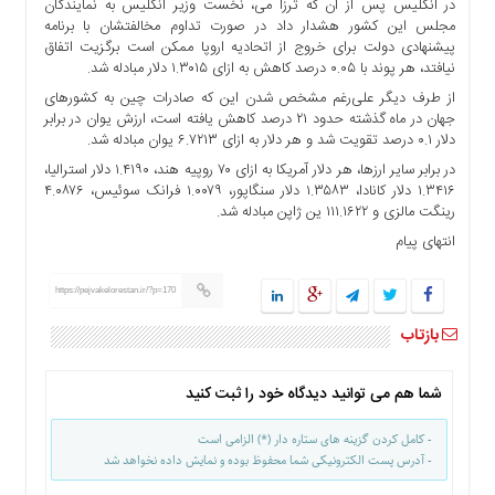
در انگلیس پس از آن که ترزا می، نخست وزیر انگلیس به نمایندگان
ها
مجلس این کشور هشدار داد در صورت تداوم مخالفتشان با برنامه
پیشنهادی دولت برای خروج از اتحادیه اروپا ممکن است برگزیت اتفاق
درباره
نیافتد، هر پوند با ۰.۰۵ درصد کاهش به ازای ۱.۳۰۱۵ دلار مبادله شد.
ما
از طرف دیگر علی‌رغم مشخص شدن این که صادرات چین به کشورهای
اخبار
جهان در ماه گذشته حدود ۲۱ درصد کاهش یافته است، ارزش یوان در برابر
سایت
دلار ۰.۱ درصد تقویت شد و هر دلار به ازای ۶.۷۲۱۳ یوان مبادله شد.
ارتباط
در برابر سایر ارزها، هر دلار آمریکا به ازای ۷۰ روپیه هند، ۱.۴۱۹۰ دلار استرالیا،
با
۱.۳۴۱۶ دلار کانادا، ۱.۳۵۸۳ دلار سنگاپور، ۱.۰۰۷۹ فرانک سوئیس، ۴.۰۸۷۶
ما
رینگت مالزی و ۱۱۱.۱۶۲۲ ین ژاپن مبادله شد.
برگه
انتهای پیام
نمونه
تعرفه
https://pejvakelorestan.ir/?p=170
ها
بازتاب
درباره
ما
شما هم می توانید دیدگاه خود را ثبت کنید
چند
رسانه
- کامل کردن گزینه های ستاره دار (*) الزامی است
- آدرس پست الکترونیکی شما محفوظ بوده و نمایش داده نخواهد شد
ارتباط
با