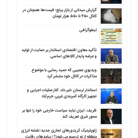
گزارش میدانی از بازار برنج؛ قیمت‌ها همچنان در
کانال ۴۵۰ تا ۵۵۰ هزار تومان
اینفوگرافی
تأکید معاون اقتصادی استاندار بر حمایت از تولید
و عرضه پایدار کالاهای اساسی
ویدیوی عجیبی که حمید رسایی با موضوع
مذاکرات در کانال خود منتشر کرد
استاندار لرستان خبر داد: آغاز عملیات اجرایی و
تجهیز کارگاه کمربندی غربی خرم‌آباد
ظریف: ایران نباید سیاست خارجی خود را تنها بر
محور شرق تعریف کند
ژئوپلیتیک کریدورهای تجاری جدید؛ نقشه انرژی
منطقه‌ از نو ترسیم می‌شود؟ | پیامدهای رقابت