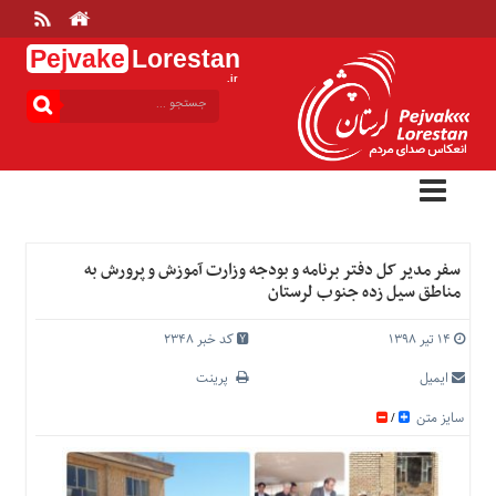
Pejvake
Lorestan
.ir
منوی
بالا
خانه
ارتباط
با
ما
درباره
سفر مدیر کل دفتر برنامه و بودجه وزارت آموزش و پرورش به
ما
مناطق سیل زده جنوب لرستان
تعرفه
ها
۱۴ تیر ۱۳۹۸
کد خبر 2348
منوی
ایمیل
پرینت
اصلی
سایز متن
/
خانه
عمومی