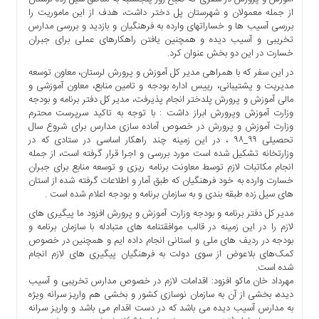
ها
از جمله معمولان و شهرستان پل دختر داشت، هدف از این ماموریت را
بررسی آسیب ها و خساراتهای وارده به فرهنگیان و بازدید و بررسی مدارس
درباره
تخریبی و آسیب دیده و همچنین یافتن راهکارهای عملی برای جبران
ما
خسارت در این دو بخش عنوان کرد.
اخبار
در این سفر که با همراهی مدیر کل آموزش و پرورش لرستان، معاون توسعه
سایت
مدیریت و پشتیبانی، رییس اداره بودجه و تامین منابع، معاون آموزشی و
مالی آموزش و پرورش پلدختر انجام پذیرفت، مدیر کل دفتر برنامه و بودجه
ارتباط
وزارت آموزش وپرورش ابراز داشت : با توجه به تاکید سرپرست محترم
با
وزارت آموزش و پرورش در خصوص آماده سازی مدارس برای شروع سال
ما
تحصیلی ۹۹_۹۸ ، در این زمینه چند راهکار اساسی در ستادی که در
وزارتخانه تشکیل شده است مورد بررسی و اجرا قرار گرفته است، از جمله
برگه
انجام مکاتبات لازم توسط معاونت برنامه ریزی و توسعه منابع برای جبران
نمونه
خسارت وارده به خود فرهنگیان که طبق آمار و اطلاعات گرفته شده از استان
تعرفه
های سیل زده طبقه بندی و به سازمان برنامه و بودجه اعلام شده است .
ها
مدیر کل دفتر برنامه و بودجه وزارت آموزش و پرورش افزود ما پیگیری های
لازم را در این زمینه در قالب موافقتنامه های متبادله با سازمان برنامه و
درباره
بودجه در ردیف های ملی و استانی انجام داده ایم و همچنین در خصوص
ما
کمک‌های بلاعوض از سوی دولت به فرهنگیان پیگیری های لازم انجام
چند
شده است.
مهرداد خان ماکو افزود: اقدامات لازم در خصوص مدارس تخریبی و آسیب
رسانه
دیده، بخشی از آن به سازمان نوسازی کشور و بخشی هم واریز سرانه ویژه
ارتباط
به مدارس آسیب دیده می باشد که در دست اقدام می باشد و واریز سرانه
با