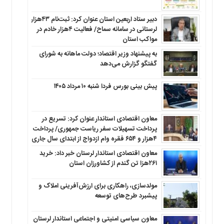
دبیر ستاد اربعین استان عنوان کرد: ثبت‌نام ۴۳هزار
لرستانی در سامانه سماح/ فعالیت ۴هزار خادم در
مواکب استان
به پیشنهاد وزیر اقتصاد؛ دولت ماهانه به شورای
گفتگو گزارش می‌دهد
پیش بینی بورس فردا شنبه ۱۰ مرداد ۱۴۰۵
معاون اقتصادی استاندار عنوان کرد: تسریع در
پرداخت تسهیلات سفر ریاست جمهوری/ پرداخت
۴هزار و ۶۵۴ فقره وام ازدواج از ابتدای سال جاری
معاون اقتصادی استاندار لرستان خبر داد: خرید
۲۶۱هزا تن گندم از کشاورزان استان
مولدسازی، راهکاری برای ارزش‌آفرینی املاک و
پیشبرد طرح‌های توسعه
معاون سیاسی امنیتی و اجتماعی استاندار لرستان