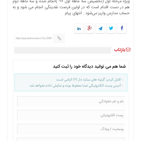
ویژه مرحله اول (تخصیص سه ماهه اول ۹۸ )انجام شده و سه ماهه دوم
ما
هم در دست اقدام است که در اولین فرصت نقدینگی انجام می شود و به
حساب مدارس واریز می‌شود . انتهای پیام
برگه
نمونه
تعرفه
ها
https://pejvakelorestan.ir/?p=2348
درباره
بازتاب
ما
شما هم می توانید دیدگاه خود را ثبت کنید
- کامل کردن گزینه های ستاره دار (*) الزامی است
- آدرس پست الکترونیکی شما محفوظ بوده و نمایش داده نخواهد شد