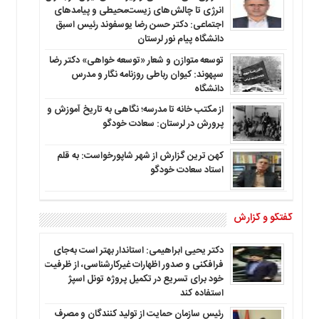
انرژی تا چالش‌های زیست‌محیطی و پیامدهای
اجتماعی: دکتر حسن رضا یوسفوند رئیس اسبق
دانشگاه پیام نور لرستان
توسعه متوازن و شعار «توسعه خواهی» دکتر رضا
سپهوند: کیوان رباطی روزنامه نگار و مدرس
دانشگاه
از مکتب خانه تا مدرسه؛ نگاهی به تاریخ آموزش و
پرورش در لرستان: سعادت خودگو
کهن ترین گزارش از شهر شاپورخواست: به قلم
استاد سعادت خودگو
گفتگو و گزارش
دکتر یحیی ابراهیمی: استاندار بهتر است به‌جای
فرافکنی و صدور اظهارات غیرکارشناسی، از ظرفیت
خود برای تسریع در تکمیل پروژه تونل اسپژ
استفاده کند
رئیس سازمان حمایت از تولید کنندگان و مصرف