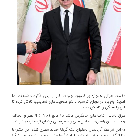
اجتماعی
سیاسی
اقتصادی
ورزشی
فرهنگی
و
هنری
علمی
و
آموزشی
دسترسی
سریع
مقامات عراقی همواره بر ضرورت واردات گاز از ایران تأکید داشته‌اند، اما
ارتباط
آمریکا، به‌ویژه در دوران ترامپ، با لغو معافیت‌های تحریمی، تلاش کرده تا
با
این وابستگی را کاهش دهد.
ما
عراق به‌دنبال گزینه‌های جایگزین مانند گاز مایع (LNG) از قطر و الجزایر
برگه
رفت، اما این راه‌حل‌ها به‌دلایل مالی و جغرافیایی چندان توجیه‌پذیر نبودند.
نمونه
در این شرایط، آذربایجان به‌عنوان یک گزینۀ جدید مطرح شده. این کشور با
تعرفه
منابع گازی دریای خزر و شبکۀ خط ‌لوله گسترده از طریق ترکیه، می‌تواند گاز