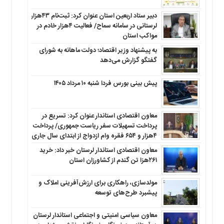
دبیر ستاد اربعین استان عنوان کرد: ثبت‌نام ۴۳هزار
لرستانی در سامانه سماح/ فعالیت ۴هزار خادم در
مواکب استان
به پیشنهاد وزیر اقتصاد؛ دولت ماهانه به شورای
گفتگو گزارش می‌دهد
پیش بینی بورس فردا شنبه ۱۰ مرداد ۱۴۰۵
معاون اقتصادی استاندار عنوان کرد: تسریع در
پرداخت تسهیلات سفر ریاست جمهوری/ پرداخت
۴هزار و ۶۵۴ فقره وام ازدواج از ابتدای سال جاری
معاون اقتصادی استاندار لرستان خبر داد: خرید
۲۶۱هزا تن گندم از کشاورزان استان
مولدسازی، راهکاری برای ارزش‌آفرینی املاک و
پیشبرد طرح‌های توسعه
معاون سیاسی امنیتی و اجتماعی استاندار لرستان