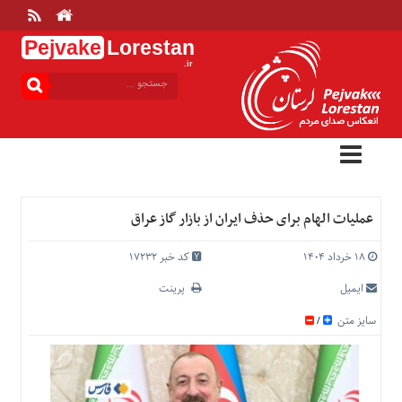
Pejvake
Lorestan
.ir
منوی
بالا
خانه
ارتباط
با
ما
درباره
عملیات الهام برای حذف ایران از بازار گاز عراق
ما
تعرفه
۱۸ خرداد ۱۴۰۴
کد خبر 17232
ها
ایمیل
پرینت
منوی
سایز متن
/
اصلی
خانه
عمومی