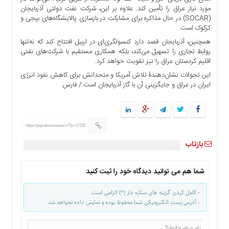
ها
مورد نیاز عراق را تأمین کند. علاوه بر این، شرکت نفت دولتی آذربایجان
(SOCAR) در حال مذاکره برای مشارکت در بازسازی پالایشگاه‌های بیجی و
درباره
کرکوک است.
ما
همچنین، آذربایجان قصد دارد کنسولگری‌ای در اربیل افتتاح کند که نه‌تنها
اخبار
روابط تجاری را تسهیل می‌کند، بلکه همکاری مستقیم با شرکت‌های نفتی
اقلیم کردستان عراق را نیز تقویت خواهد کرد.
سایت
ارتباط
این تحولات نشان‌دهندۀ تلاش آمریکا و متحدانش برای کاهش نفوذ انرژی
ایران در عراق و جایگزینی آن با گاز آذربایجان است./ فارس
با
ما
برگه
نمونه
https://pejvakelorestan.ir/?p=17232
تعرفه
بازتاب
ها
درباره
شما هم می توانید دیدگاه خود را ثبت کنید
ما
چند
- کامل کردن گزینه های ستاره دار (*) الزامی است
رسانه
- آدرس پست الکترونیکی شما محفوظ بوده و نمایش داده نخواهد شد
ارتباط
با