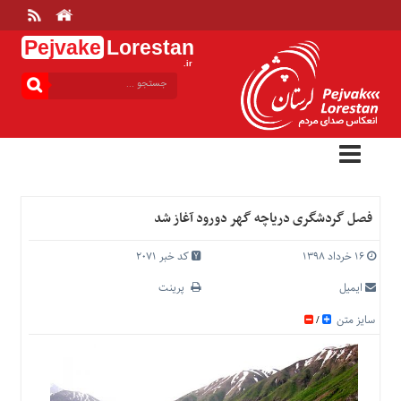
Pejvake
Lorestan
.ir
منوی
بالا
خانه
ارتباط
با
ما
درباره
فصل گردشگری دریاچه گهر دورود آغاز شد
ما
تعرفه
۱۶ خرداد ۱۳۹۸
کد خبر 2071
ها
ایمیل
پرینت
منوی
سایز متن
/
اصلی
خانه
عمومی