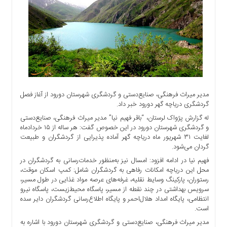
اجتماعی
سیاسی
اقتصادی
ورزشی
فرهنگی
و
هنری
مدیر میراث فرهنگی، صنایع‌دستی و گردشگری شهرستان دورود از آغاز فصل
علمی
گردشگری دریاچه گهر دورود خبر داد.
و
له گزارش پژواک لرستان، “باقر فهیم نیا” مدیر میراث فرهنگی، صنایع‌دستی
آموزشی
و گردشگری شهرستان دورود در این خصوص گفت: هر ساله از ۱۵ خردادماه
دسترسی
لغایت ۳۱ شهریور ماه دریاچه گهر آماده پذیرایی از گردشگران و طبیعت
گردان می‌شود.
سریع
ارتباط
فهیم نیا در ادامه افزود: امسال نیز به‌منظور خدمات‌رسانی به گردشگران در
محل این دریاچه امکانات رفاهی به گردشگران شامل: کمپ اسکان موقت،
با
رستوران، پارکینگ وسایط نقلیه، غرفه‌های عرصه مواد غذایی در طول مسیر،
ما
سرویس بهداشتی در چند نقطه از مسیر، پاسگاه محیط‌زیست، پاسگاه نیرو
برگه
انتظامی، پایگاه امداد هلال‌احمر و پایگاه اطلاع‌رسانی گردشگران دایر سده
نمونه
است.
مدیر میراث فرهنگی، صنایع‌دستی و گردشگری شهرستان دورود با اشاره به
تعرفه