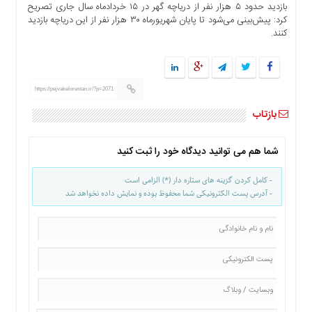
بازدید حدود ۵ هزار نفر از دریاچه گهر در ۱۵ خردادماه سال جاری تصریح
ها
کرد: پیش‌بینی می‌شود تا پایان شهریورماه ۳۰ هزار نفر از این دریاچه بازدید
درباره
کنند.
ما
اخبار
سایت
https://pejvakelorestan.ir/?p=2071
ارتباط
بازتاب
با
ما
شما هم می توانید دیدگاه خود را ثبت کنید
برگه
نمونه
- کامل کردن گزینه های ستاره دار (*) الزامی است
تعرفه
- آدرس پست الکترونیکی شما محفوظ بوده و نمایش داده نخواهد شد
ها
درباره
ما
چند
رسانه
ارتباط
با