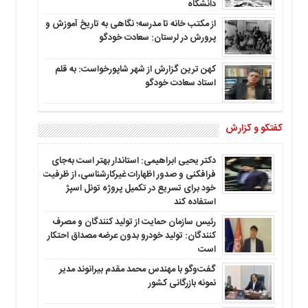
دانشگاه
از مکتب خانه تا مدرسه؛ نگاهی به تاریخ آموزش و
پرورش در لرستان: سعادت خودگو
کهن ترین گزارش از شهر شاپورخواست: به قلم
استاد سعادت خودگو
گفتگو و گزارش
دکتر یحیی ابراهیمی: استاندار بهتر است به‌جای
فرافکنی و صدور اظهارات غیرکارشناسی، از ظرفیت
خود برای تسریع در تکمیل پروژه تونل اسپژ
استفاده کند
رئیس سازمان حمایت از تولید کنندگان و مصرف
کنندگان: تولید خودرو بدون عرضه مصداق احتکار
است
گفت‌وگو با مهندس محمد مقدم بیرانوند مدیر
نمونه بازرگانی کشور