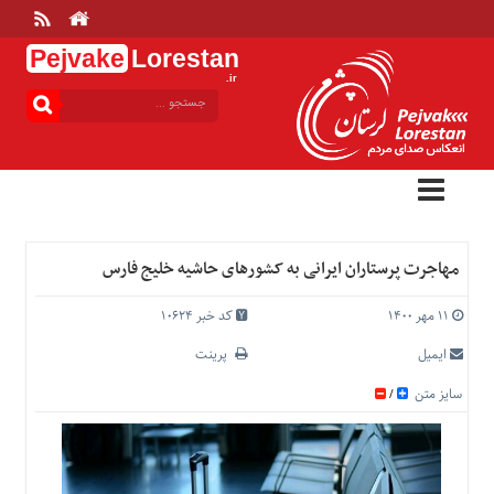
Pejvake
Lorestan
.ir
منوی
بالا
خانه
ارتباط
با
ما
درباره
مهاجرت پرستاران ایرانی به کشورهای حاشیه خلیج فارس
ما
تعرفه
۱۱ مهر ۱۴۰۰
کد خبر 10624
ها
ایمیل
پرینت
منوی
سایز متن
/
اصلی
خانه
عمومی