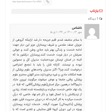
https://pejvakelorestan.ir/?p=10624
بازتاب
1 دیدگاه
ناشناس
مهر 13, 1400 در 10:36 ق.ظ
با سلام متاسف شدم قلبم جریحه دار شد ازاینکه گروهی از
عزیزان صنف مقدس و شریف پرستاران عزیز این دیار جهت
ادامه خدمت و زندگی بهتر باید جلای وطن کنند و جوانی
عمرشان در دیار غربت خدمت کنند.پرستاران درکشور ما که
البته در استان لرستان موردحمایت مدیران کل و مسولین
نبوده و نیستند. کاراته شان را باید با تجمع اعتراضی
درخواست کنند.چرا؟ اگثر مدیران واحدهای علوم پزشکی از
همه امکانات مادی و غیره برخوردارند.مدبر کلهای محترم علوم
پزشکی وقتی جابجا و عوض میشوند میگویند نیروی مازاد
داریم!!!اما درهمین مرکز استان(علوم پزشکی)آقایی که قبلا در
یک نهاد خاص خدمت میکرده و بازنشسته شده تعداد زیادی
از نزدیکانش را با اعمال نفوذ و ذکر نام نهاد خاصی که درآن
خدمت میکرده به کار گمارده که در دوران مدیریت قبلی علوم
پزشکی (دکترساکی) صورت گرفته.. خدمات ارزنده پرستاران
بویژه در این دوران کرونا قابل ستایش و تقدیر است که با