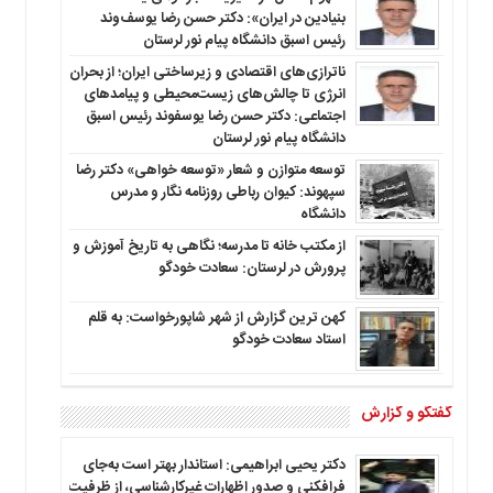
بنیادین در ایران»: دکتر حسن رضا یوسف‌وند
رئیس اسبق دانشگاه پیام نور لرستان
ناترازی‌های اقتصادی و زیرساختی ایران؛ از بحران
انرژی تا چالش‌های زیست‌محیطی و پیامدهای
اجتماعی: دکتر حسن رضا یوسفوند رئیس اسبق
دانشگاه پیام نور لرستان
توسعه متوازن و شعار «توسعه خواهی» دکتر رضا
سپهوند: کیوان رباطی روزنامه نگار و مدرس
دانشگاه
از مکتب خانه تا مدرسه؛ نگاهی به تاریخ آموزش و
پرورش در لرستان: سعادت خودگو
کهن ترین گزارش از شهر شاپورخواست: به قلم
استاد سعادت خودگو
گفتگو و گزارش
دکتر یحیی ابراهیمی: استاندار بهتر است به‌جای
فرافکنی و صدور اظهارات غیرکارشناسی، از ظرفیت