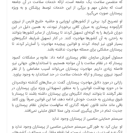
که متضمن سلامت یک جامعه است، ارائه خدمات سلامت در آن جامعه
ها
است که بخش مهم و بزرگی از این خدمات توسط پزشکان و به ویژه
درباره
پرستاران صورت می‌گیرد.
ما
او تصریح کرد: برخی از کشور‌های اروپایی و حاشیه خلیج فارس از نیروی
کارآزموده پرستاری به میزان کافی برخوردار نبودند، به همین دلیل در این
اخبار
دوران شرایط را به گونه‌ای تسهیل کردند تا پرستاران از سایر کشور‌ها بتوانند
سایت
به راحتی به آن کشور‌ها مهاجرت کنند. در کنار تسهیل شرایط، انگیزه‌های
ارتباط
بسیار قوی نیز ایجاد کردند و قوانین پیچیده مهاجرت را آسان‌تر کردند تا
با
پرستاران مشکلی برای مسئله مهاجرت نداشته باشد.
ما
مسئول آموزش سازمان نظام پرستاری ادامه داد: علاوه بر مشکلات کمبود
پرستار که در نظام سلامت با آن مواجه هستیم، با استاندارد‌های جهانی نیز،
برگه
فاصله زیادی داریم. مهاجرت پرستاران می‌تواند آسیب مضاعفی را از نظر
نمونه
کمبود نیروی پرستار و ارائه خدمات سلامت در حد استاندارد به وجود بیاورد.
تعرفه
رازانی در مورد دلایل مهاجرت پرستاران گفت: در سال‌های گذشته دولتمردان
ها
ما در حوزه بهداشت قوانینی را به منظور تسهیلاتی ویژه برای پرستاران در
نظر گرفتند تا بتوانند ایجاد انگیزه‌ای برای پرستاران داشته باشند تا پرستار با
درباره
شوق بیشتری به خدمت خودش ادامه دهد، اما این قوانین صرفاً روی کاغذ
ما
باقی ماند مانند قانون تعرفه گذاری که سالهاست سازمان نظام پرستاری با
جدیت تمام در حال پیگیری است، ولی عملا اتفاق مثبتی نمی‌افتد.
چند
رسانه
سیستم حمایتی مناسبی از پرستاران وجود ندارد
ارتباط
او بیان کرد: به طور کلی سیستم حمایتی مناسبی از پرستاران وجود ندارد و
با
انگیزه و امیدی در پرستاران نیست، اما نقطه مقابل این مسئله در کشور‌های