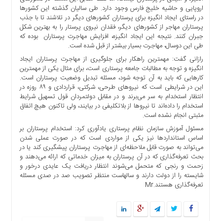
ما
اروپایی و حاشیه خلیج فارس وجود دارد. طی سالیان گذشته این کشور‌ها
در راستای ایجاد انگیزه برای پرستاران کشور‌های دیگر در تلاشند تا با جذب
برگه
پرستاران مهاجر از کشور‌های دیگر، فقدان نیروی پرستار را به بهترین شکل
نمونه
جبران کنند. نتیجه این ایجاد انگیزه، افزایش مهاجرت پرستاران بوده که
طی این دوسال، مهاجرت بسیار بیشتر از قبل شده است.
تعرفه
ها
رازانی گفت: مهمترین راهکار برای جلوگیری از مهاجرت پرستاران ایجاد
انگیزه و توجه به مطالبات جامعه پرستاری است، برای مثال یکی از مهمترین
درباره
کار‌هایی که باید به آن توجه شود، مسئله تبدیل وضعیت پرستاران است.
ما
این در شرایطی است که نیرو‌های طرحی، شرکتی، قراردادی و ۸۹ روزه در
انتظار استخدام به سر می‌برند و در مقابل دولتمردان قول تسهیل شرایط
استخدام را داده‌اند تا نیرو‌ها از بلاتکلیفی در بیایند، ولی تاکنون هیچ اتفاق
مثبتی انجام نشده است.
مسئول آموزش سازمان نظام پرستاری یادآوری کرد: استخدام پرستاران بر
اساس استاندارد‌ها نیز یکی از مواردی است که در صورت عملی شدن
می‌تواند به صورت قابل ملاحظه‌ای از مهاجرت پرستاران پیشگیری کند یا در
بحث تعرفه‌گذاری که در آن پرستاران به میزان خدماتی که ارائه می‌دهند و
زحمت و رنجی که متحمل می‌شوند انتظار دریافت یک عایدی درخور و
شایسته را از دولت دارند و سالهاست منتظر تصویب صد در صدی مسئله
تعرفه‌گذاری هستند.Mr