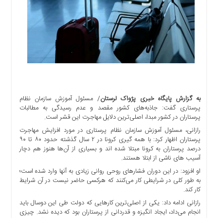
اجتماعی
سیاسی
اقتصادی
ورزشی
فرهنگی
و
هنری
علمی
به گزارش پایگاه خبری پژواک لرستان
/ مسئول آموزش سازمان نظام
و
پرستاری گفت: جاذبه‌های کشور مقصد و عدم رسیدگی به مطالبات
آموزشی
پرستاران در کشور مبدا، اصلی‌ترین دلایل مهاجرت این قشر است.
رازانی، مسئول آموزش سازمان نظام پرستاری در مورد افزایش مهاجرت
دسترسی
پرستاران اظهار کرد: با همه گیری کرونا در ۲ سال گذشته حدود ۸۰ تا ۹۰
سریع
درصد پرستاران به کرونا مبتلا شده اند و بسیاری از آن‌ها هنوز هم دچار
ارتباط
آسیب های ناشی از ابتلا هستند.
با
او افزود: در این دوران فشار‌های روحی روانی زیادی به آنها وارد شده است؛
ما
به طور کلی در شرایطی کار می‌کنند که هرکسی حاضر نیست در آن شرایط
برگه
کار کند.
نمونه
رازانی ادامه داد: یکی از اصلی‌ترین کار‌هایی که دولت طی این دوسال باید
انجام می‌داد، ایجاد انگیزه و قدردانی از پرستاران بود که دیده نشد. چیزی
تعرفه