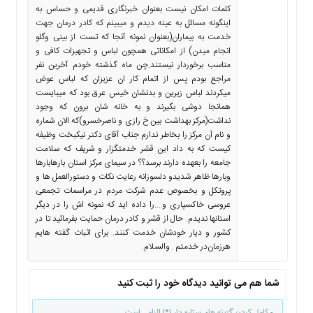
کلمات امکان نیست بعنوان خبرنگاری قدیمی و حساس به
اینگونه مسائل به عینه دیدم و میبینم که کادر درمان جهت
خدمت به بیماران(بعنوان نمونه آنجا که تست از بینی وگلو
انجام میدن) از امکاناتی همچون لباس و تجهیزات کافی و
مناسب برخوردار نیستند.چن ماه گذشته خودم آخرین نفر
مراجع بودم پس از اتمام کار ان عزیزان که لباس عوض
میکردند لباس زیرین و بدنشان خیس عرق بود که میبایست
همانجا دوشی بگیرند و به خانه شان برون که وجود
نداشت(مرکز بهداشت بین خ رازی و ناصرخسرو)که الان شماره
و نام آن مرکز را بخاطر ندارم جناب آقای دکتر نیکبخت وظیفه
کیست که به داد این قشر خدمتگزار و شریف که سلامت
جامعه را بعهده دارند برسد؟؟ در سیمای مرکز استان بارهابارها
وبارها ظاهر شدیدو دلسوزانه رعایت نکات و دستورالعمل ها و
پروتکل و بخصوص عدم شرکت مردم در مراسمات تجمعی
عروسی خاکسپاری و….را داده اید که نمونه اش را در دیگر
استانها ندیدم. حال از قشر و کادر درمان حمایت بفرمائید تا در
کشور و دیار خودشان خدمت کنند. برای اثبات گفته هایم
هرزمان‌در خدمتم . والسلام.
شما هم می توانید دیدگاه خود را ثبت کنید
- کامل کردن گزینه های ستاره دار (*) الزامی است