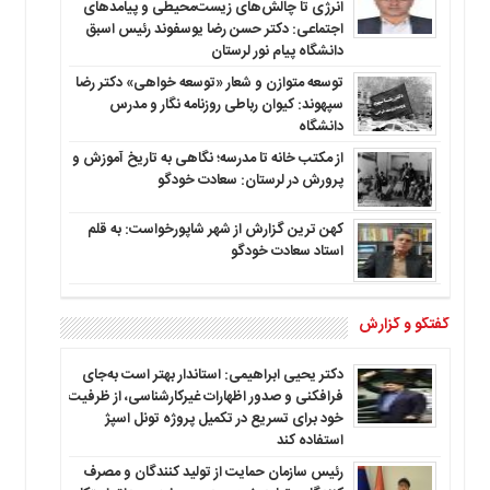
انرژی تا چالش‌های زیست‌محیطی و پیامدهای
اجتماعی: دکتر حسن رضا یوسفوند رئیس اسبق
دانشگاه پیام نور لرستان
توسعه متوازن و شعار «توسعه خواهی» دکتر رضا
سپهوند: کیوان رباطی روزنامه نگار و مدرس
دانشگاه
از مکتب خانه تا مدرسه؛ نگاهی به تاریخ آموزش و
پرورش در لرستان: سعادت خودگو
کهن ترین گزارش از شهر شاپورخواست: به قلم
استاد سعادت خودگو
گفتگو و گزارش
دکتر یحیی ابراهیمی: استاندار بهتر است به‌جای
فرافکنی و صدور اظهارات غیرکارشناسی، از ظرفیت
خود برای تسریع در تکمیل پروژه تونل اسپژ
استفاده کند
رئیس سازمان حمایت از تولید کنندگان و مصرف