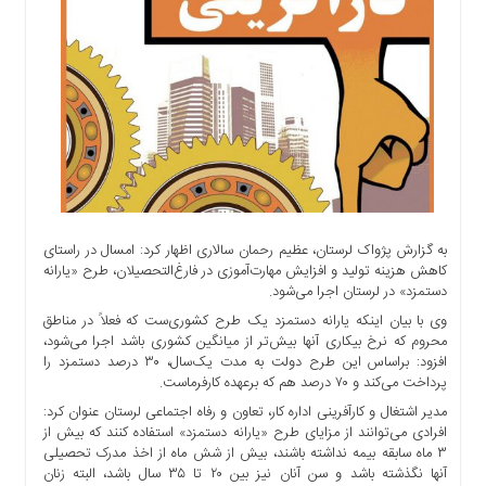
اجتماعی
سیاسی
اقتصادی
ورزشی
فرهنگی
و
هنری
علمی
و
به گزارش پژواک لرستان، عظیم رحمان سالاری اظهار کرد: امسال در راستای
آموزشی
کاهش هزینه تولید و افزایش مهارت‌آموزی در فارغ‌التحصیلان، طرح «یارانه
دستمزد» در لرستان اجرا می‌شود.
دسترسی
سریع
وی با بیان اینکه یارانه دستمزد یک طرح کشوری‌ست که فعلاً در مناطق
محروم که نرخ بیکاری آنها بیش‌تر از میانگین کشوری باشد اجرا می‌شود،
ارتباط
افزود: براساس این طرح دولت به مدت یک‌سال، ۳۰ درصد دستمزد را
با
پرداخت می‌کند و ۷۰ درصد هم که برعهده کارفرماست.
ما
مدیر اشتغال و کارآفرینی اداره کار، تعاون و رفاه اجتماعی لرستان عنوان کرد:
برگه
افرادی می‌توانند از مزایای طرح «یارانه دستمزد» استفاده کنند که بیش از
نمونه
۳ ماه سابقه بیمه نداشته باشند، بیش از شش ماه از اخذ مدرک تحصیلی
آنها نگذشته باشد و سن آنان نیز بین ۲۰ تا ۳۵ سال باشد، البته زنان
تعرفه