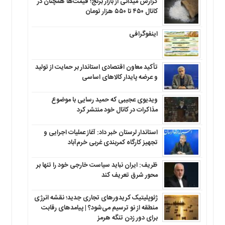
گزارش میدانی از بازار برنج؛ قیمت‌ها همچنان در
کانال ۴۵۰ تا ۵۵۰ هزار تومان
اینفوگرافی
تأکید معاون اقتصادی استاندار بر حمایت از تولید
و عرضه پایدار کالاهای اساسی
ویدیوی عجیبی که حمید رسایی با موضوع
مذاکرات در کانال خود منتشر کرد
استاندار لرستان خبر داد: آغاز عملیات اجرایی و
تجهیز کارگاه کمربندی غربی خرم‌آباد
ظریف: ایران نباید سیاست خارجی خود را تنها بر
محور شرق تعریف کند
ژئوپلیتیک کریدورهای تجاری جدید؛ نقشه انرژی
منطقه‌ از نو ترسیم می‌شود؟ | پیامدهای رقابت
برای دور زدن تنگه هرمز