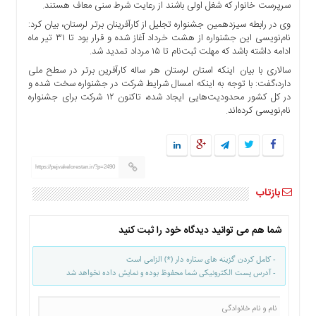
سرپرست خانوار که شغل اولی باشند از رعایت شرط سنی معاف هستند.
ها
وی در رابطه سیزدهمین جشنواره تجلیل از کارآفرینان برتر لرستان، بیان کرد:
درباره
نام‌نویسی این جشنواره از هشت خرداد آغاز شده و قرار بود تا ۳۱ تیر ماه
ما
ادامه داشته باشد که مهلت ثبت‌نام تا ۱۵ مرداد تمدید شد.
اخبار
سالاری با بیان اینکه استان لرستان هر ساله کارآفرین برتر در سطح ملی
دارد،گفت: با توجه به اینکه امسال شرایط شرکت در جشنواره سخت شده و
سایت
در کل کشور محدودیت‌هایی ایجاد شده، تاکنون ۱۲ شرکت برای جشنواره
ارتباط
نام‌نویسی کرده‌اند.
با
ما
برگه
نمونه
https://pejvakelorestan.ir/?p=2490
تعرفه
بازتاب
ها
درباره
شما هم می توانید دیدگاه خود را ثبت کنید
ما
- کامل کردن گزینه های ستاره دار (*) الزامی است
چند
- آدرس پست الکترونیکی شما محفوظ بوده و نمایش داده نخواهد شد
رسانه
ارتباط
با