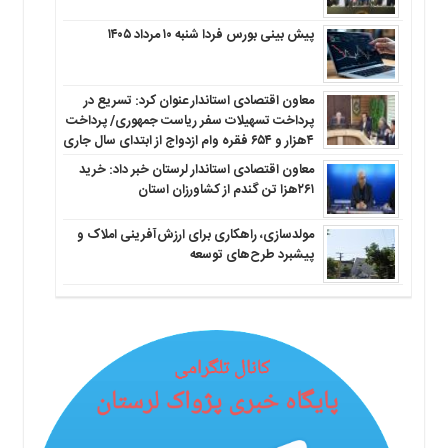
پیش بینی بورس فردا شنبه ۱۰ مرداد ۱۴۰۵
معاون اقتصادی استاندار عنوان کرد: تسریع در
پرداخت تسهیلات سفر ریاست جمهوری/ پرداخت
۴هزار و ۶۵۴ فقره وام ازدواج از ابتدای سال جاری
معاون اقتصادی استاندار لرستان خبر داد: خرید
۲۶۱هزا تن گندم از کشاورزان استان
مولدسازی، راهکاری برای ارزش‌آفرینی املاک و
پیشبرد طرح‌های توسعه