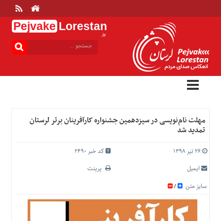
Pejvake
Lorestan
.ir
منوی
بالا
خانه
ارتباط
با
ما
درباره
مهلت نام‌نویسی در سیزدهمین جشنواره کارآفرینان برتر لرستان
ما
تمدید شد
تعرفه
ها
۲۶ تیر ۱۳۹۸
کد خبر 2490
منوی
ایمیل
پرینت
اصلی
سایز متن
/
خانه
عمومی