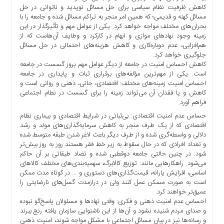
کاهش ظرفیت نظام سیاسی برای حل مسائل نوپدید و ناتوانی در حل
مسائل کهنه و قدیمی؛ که همین امر منجر به تراکم مسائل شده و جامعه را با
بحران‌های مختلف مواجه خواهد کرد. یکی از عوامل مهم و تأثیرگذار در این
زمینه وجود نهادهای موازی و ابهام در کارکرد و وطایف آن‌هاست که از
هم‌افزایی، عدم دوباره‌کاری و کاهش هزینه‌های احتمالی در حل مسائل
جلوگیری خواهد کرد.
کاهش احساس امنیت در جامعه از دیگر عوامل مهم بروز گسست در جامعه
است. یکی از مهم‌ترین مؤلفه‌های برقراری ثبات و پایداری در جامعه
احساس امنیت زمینه‌های مختلف: اقتصادی، جانی، ذهنی و روانی است و
کاهش و یا فقدان آن می‌تواند زمینه را برای گسست در نطام اجتماعی
فراهم آورد.
حساس عدم امنیت اقتصادی: بی‌ثباتی در شرایط اقتصادی و بیماری نظام
اقتصادی که از یک طرف منجر به کاهش سرمایه‌گذاری‌های مولد و رشد
دلالی و واسطه‌گری شده و از طرف دیگر باعث لاغر شدن طبقه متوسط شده
و تعداد افرادی که در حال سقوط به زیر خط فقر هستند روز به روز بیش‌تر
شود. در چنین حالتی جامعه دوقطبی شده و تضاد طبقاتی بر آن حاکم
می‌شود. راهکارهایی مانند: توزیع کالابرگ، سهمیه‌بندی‌های مختلف کالاهای
اساسی، افزایش یارانه، قیمت‌گذاری‌های دستوری و … در کوتاه مدت ممکن
است به صورت مسکن عمل کنند ولی در درازمدت گسل‌های نارضایتی را
عمیق‌تر خواهند کرد.
احساس عدم امنیت ذهنی و فکری: وقتی نهادها و مسئولان پاسخ‌گو نبوده
و صدای مردم شنیده نشود و آن‌ها از این ناشنوایی سازمان ‌یافته رنج ببرند
و رسانه‌ها نیز در بیان مسائل اجتماعی با مشکل مواجه شوند، امنیت ذهنی