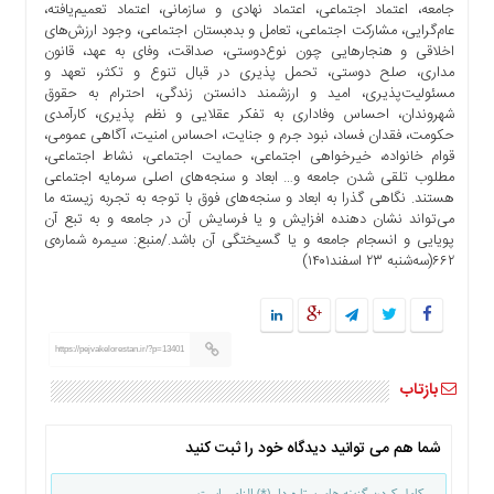
جامعه، اعتماد اجتماعی، اعتماد نهادی و سازمانی، اعتماد تعمیم‌یافته،
عام‌گرایی، مشارکت اجتماعی، تعامل و بده‌بستان اجتماعی، وجود ارزش‌های
اخلاقی و هنجارهایی چون نوع‌دوستی، صداقت، وفای به عهد، قانون
مداری، صلح دوستی، تحمل پذیری در قبال تنوع و تکثر، تعهد و
مسئولیت‌پذیری، امید و ارزشمند دانستن زندگی، احترام به حقوق
شهروندان، احساس وفاداری به تفکر عقلایی و نظم پذیری، کارآمدی
حکومت، فقدان فساد، نبود جرم و جنایت، احساس امنیت، آگاهی عمومی،
قوام خانواده، خیرخواهی اجتماعی، حمایت اجتماعی، نشاط اجتماعی،
مطلوب تلقی شدن جامعه و… ابعاد و سنجه‌های اصلی سرمایه اجتماعی
هستند. نگاهی گذرا به ابعاد و سنجه‌های فوق با توجه به تجربه زیسته ما
می‌تواند نشان دهنده افزایش و یا فرسایش آن در جامعه و به تبع آن
پویایی و انسجام جامعه و یا گسیختگی آن باشد./منبع: سیمره‌ شماره‌ی
۶۶۲(سه‌شنبه ۲۳ اسفند۱۴۰۱)
https://pejvakelorestan.ir/?p=13401
بازتاب
شما هم می توانید دیدگاه خود را ثبت کنید
- کامل کردن گزینه های ستاره دار (*) الزامی است