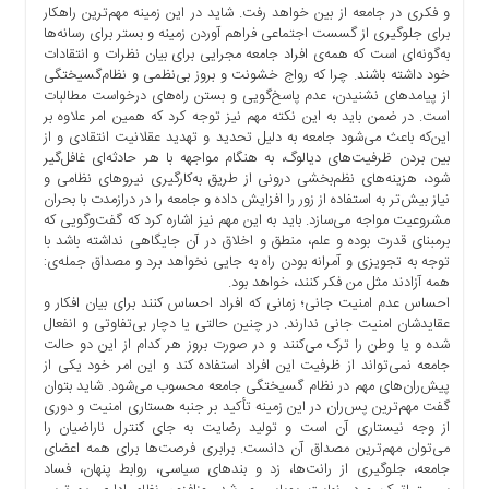
و فکری در جامعه از بین خواهد رفت. شاید در این زمینه مهم‌ترین راهکار
برای جلوگیری از گسست اجتماعی فراهم آوردن زمینه و بستر برای رسانه‌ها
به‌گونه‌ای است که همه‌ی افراد جامعه مجرایی برای بیان نظرات و انتقادات
خود داشته باشند. چرا که رواج خشونت و بروز بی‌نظمی و نظام‌گسیختگی
از پیامدهای نشنیدن، عدم پاسخ‌گویی و بستن راه‌های درخواست مطالبات
است. در ضمن باید به این نکته مهم نیز توجه کرد که همین امر علاوه بر
این‌که باعث می‌شود جامعه به دلیل تحدید و تهدید عقلانیت انتقادی و از
بین بردن ظرفیت‌های دیالوگ، به هنگام مواجهه با هر حادثه‌ای غافل‌گیر
شود، هزینه‌های نظم‌بخشی درونی از طریق به‌کارگیری نیروهای نظامی و
نیاز بیش‌تر به استفاده از زور را افزایش داده و جامعه را در درازمدت با بحران
مشروعیت مواجه می‌سازد. باید به این مهم نیز اشاره کرد که گفت‌وگویی که
برمبنای قدرت بوده و علم، منطق و اخلاق در آن جایگاهی نداشته باشد با
توجه به تجویزی و آمرانه بودن راه به جایی نخواهد برد و مصداق جمله‌ی:
همه آزادند مثل من فکر کنند، خواهد بود.
احساس عدم امنیت جانی؛ زمانی که افراد احساس کنند برای بیان افکار و
عقایدشان امنیت جانی ندارند. در چنین حالتی یا دچار بی‌تفاوتی و انفعال
شده و یا وطن را ترک می‌کنند و در صورت بروز هر کدام از این دو حالت
جامعه نمی‌تواند از ظرفیت این افراد استفاده کند و این امر خود یکی از
پیش‌ران‌های مهم در نظام‌ گسیختگی جامعه محسوب می‌شود. شاید بتوان
گفت مهم‌ترین پس‌ران در این زمینه تأکید بر جنبه هستاری امنیت و دوری
از وجه نیستاری آن است و تولید رضایت به جای کنترل ناراضیان را
می‌توان مهم‌ترین مصداق آن دانست. برابری فرصت‌ها برای همه اعضای
جامعه، جلوگیری از رانت‌ها، زد و بندهای سیاسی، روابط پنهان، فساد