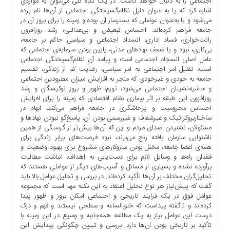
اجتماعی را به دنبال خواهد داشت. در یک نگاه کلی می‌توان به مواردی
ها
اشاره کرد که یا به عنوان دلیل نظام‌گسیختگی اجتماعی از آن‌ها نام برده
می‌شود و یا به‌عنوان عواملی که بسترساز آن بوده و زمینه را برای بروز آن در
درباره
جامعه فراهم کرده‌اند: احساس تبعیض و بی‌عدالتی، رشد روزافزون
ما
رانت‌خواری، فساد اداری، انسداد اجتماعی و سیاسی حاکم بر جامعه،
بی‌کاری، نبود و یا ضعف نهادهای مدنی، پایین بودن سرمایه‌ی اجتماعی که
اخبار
عامل اصلی انسجام اجتماعی است و پیامد آن نظام‌گسیختگی اجتماعی
سایت
است، تقلیل امر اجتماعی به امر سیاسی، رضایت کم از زندگی، تقسیم
ارتباط
جامعه به خودی و غیرخودی که منجر به افزایش میزان مطرودین اجتماعی
با
و حاشیه‌نشینان اجتماعی می‌شود، تورم، ظهور و بروز نوکیسگان و رشد
ما
روزافزون این طبقه بر اثر بیماری نظام اقتصادی که زمینه را برای افزایش
احساس محرومیت و پرخاشگری در جامعه فراهم می‌کند، ابهام در
برگه
ساختاربروکراتیک و غیرشفاف و غیررسمی بودن آن، پاسخ‌گو نبودن نهادها و
نمونه
مسئولان، نشنیدن صدای مردم و این‌ که آن‌ها بیش‌تر از گرسنگی از همین
ناشنوایی سازمان ‌یافته رنج می‌برند، نبود فرصت‌های برابر زندگی برای
تعرفه
همه‌ی اعضا جامعه، مختل بودن سازوکارهای مشروع برای بهبود وضعیت و
ها
فقدان راه‌ها و وسایل لازم برای دست‌یابی به اهداف، انباشت مطالبات
درباره
برآورده نشده و بسیاری از مسائل و آسیب‌های دیگر از عواملی هستند که
ما
تحلیل‌گران مختلف بر آن‌ها تأکید کرده‌اند. در بررسی و تحلیل عوامل بالا باید
گفت که پیش‌نیاز هر نوع تحلیل اعتقاد به این نکته مهم است که مجموعه
چند
عوامل فوق در یک فرایند تاریخی و اجتماعی امکان بروز و ظهور پیدا
رسانه
کرده‌اند و ناگفته پیداست که خلق‌الساعه و سطحی نیستند و فهم و درک
درست این عوامل نیاز به یک مطالعه همه‌جانبه و وسیع در این زمینه با
ارتباط
تأکید بر تاریخی بودن آن‌ها دارد. بررسی و تبیین چگونگی پیدایش این
با