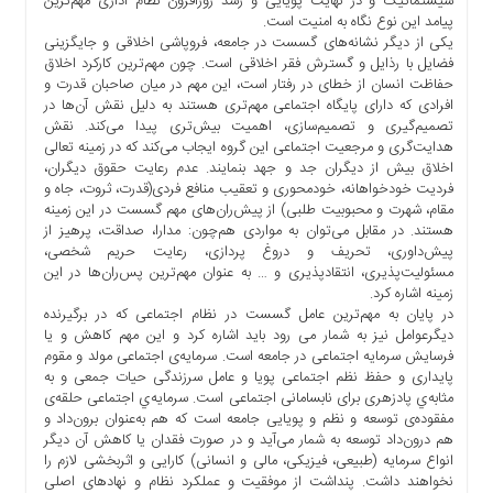
سیستماتیک و در نهایت پویایی و رشد روزافزون نظام اداری مهم‌ترین
پیامد این نوع نگاه به امنیت است.
یکی از دیگر نشانه‌های گسست در جامعه، فروپاشی اخلاقی و جایگزینی
فضایل با رذایل و گسترش فقر اخلاقی است. چون مهم‌ترین کارکرد اخلاق
حفاظت انسان از خطای در رفتار است، این مهم در میان صاحبان قدرت و
افرادی که دارای پایگاه اجتماعی مهم‌تری هستند به دلیل نقش آن‌ها در
تصمیم‌گیری و تصمیم‌سازی، اهمیت بیش‌تری پیدا می‌کند. نقش
هدایت‌گری و مرجعیت اجتماعی این گروه ایجاب می‌کند که در زمینه تعالی
اخلاق بیش از دیگران جد و جهد بنمایند. عدم رعایت حقوق دیگران،
فردیت خودخواهانه، خودمحوری و تعقیب منافع فردی(قدرت، ثروت، جاه و
مقام، شهرت و محبوبیت طلبی) از پیش‌ران‌های مهم گسست در این زمینه
هستند. در مقابل می‌توان به مواردی هم‌چون: مدارا، صداقت، پرهیز از
پیش‌داوری، تحریف و دروغ‌ پردازی، رعایت حریم شخصی،
مسئولیت‌پذیری، انتقادپذیری و … به عنوان مهم‌ترین پس‌ران‌ها در این
زمینه اشاره کرد.
در پایان به مهم‌ترین عامل گسست در نظام اجتماعی که در برگیرنده
دیگرعوامل نیز به شمار می رود باید اشاره کرد و این مهم کاهش و یا
فرسایش سرمایه اجتماعی در جامعه است. سرمایه‌ی اجتماعی مولد و مقوم
پایداری و حفظ نظم اجتماعی پویا و عامل سرزندگی حیات جمعی و به
مثابه‌ي پادزهری برای نابسامانی اجتماعی است. سرمایه‌ي اجتماعی حلقه‌ی
مفقوده‌ی توسعه و نظم و پویایی جامعه است که هم به‌عنوان برون‌داد و
هم درون‌داد توسعه به شمار می‌آید و در صورت فقدان یا کاهش آن دیگر
انواع سرمایه (طبیعی، فیزیکی، مالی و انسانی) کارایی و اثربخشی لازم را
نخواهند داشت. پنداشت از موفقیت و عملکرد نظام و نهادهای اصلی