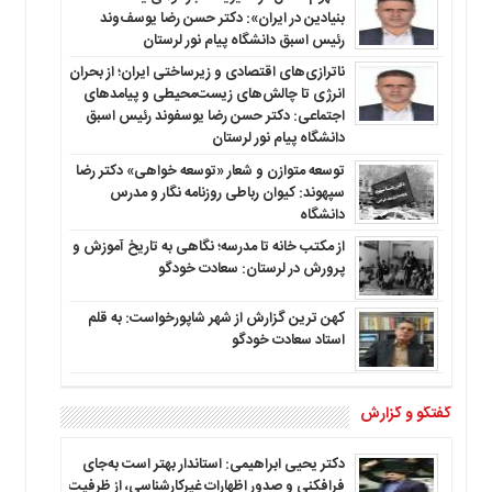
بنیادین در ایران»: دکتر حسن رضا یوسف‌وند
رئیس اسبق دانشگاه پیام نور لرستان
ناترازی‌های اقتصادی و زیرساختی ایران؛ از بحران
انرژی تا چالش‌های زیست‌محیطی و پیامدهای
اجتماعی: دکتر حسن رضا یوسفوند رئیس اسبق
دانشگاه پیام نور لرستان
توسعه متوازن و شعار «توسعه خواهی» دکتر رضا
سپهوند: کیوان رباطی روزنامه نگار و مدرس
دانشگاه
از مکتب خانه تا مدرسه؛ نگاهی به تاریخ آموزش و
پرورش در لرستان: سعادت خودگو
کهن ترین گزارش از شهر شاپورخواست: به قلم
استاد سعادت خودگو
گفتگو و گزارش
دکتر یحیی ابراهیمی: استاندار بهتر است به‌جای
فرافکنی و صدور اظهارات غیرکارشناسی، از ظرفیت