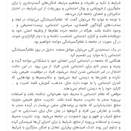
شرایط با تکیه بر نظریات و مفاهیم مرتبط، امکان‌های گسترده‌تری را برای
ما
جلوگیری از فروپاشی و زوال اجتماعی و برون‌رفت از این شرایط، در اختیار
برگه
حکم‌رانان و اعضای جامعه قرار می‌دهد.
با توجه به موارد بالا می‌توان گفت که: نظام‌گسیختگی می‌تواند در ابعاد و
نمونه
ساحت‌های گوناگون اقتصادی، سیاسی، اجتماعی، ‌زیست-محیطی و …
تعرفه
وجود داشته باشد. هرگاه در جامعه خرده‌ نظام‌ها از وظیفه اصلی خود به
ها
دورافتاده باشند و کارکرد اجتماعی نامناسب داشته و یا دچار کژکارکردی شوند،
در آن صورت در جامعه با نظام‌گسیختگی مواجه خواهیم بود.
درباره
ما
در یک دسته‌بندی کلی می‌توان عوامل متعدد دخیل در بروز نظام‌گسیختگی
اجتماعی را به موارد زیر تقسیم کرد:
هنگامی که جامعه در اجتماعی کردن اعضای خود با مشکلاتی مواجه گردد و
زمینه و بستر لازم برای اجتماعی شدن افراد از بین برود. در این حالت
اختلال در امر اجتماعی شدن ایجاد می‌شود، افراد در موقعیت طبیعی رشد
نکرده و نقش‌ها به درستی ایفا نمی‌شود و مکانیسم‌ها و نهادهایی که
کنترل اجتماعی را به عهده دارند مثل: مذهب، آموزش، قضا، امنیت و …
کارکرد خود را به درستی انجام نمی‌دهند.
موقعی که نظام اجتماعی با محیط خود هم‌خوانی نداشته باشد و استفاده
بی‌رویه منجر به تخریب محیط شده باشد. تخریب منابع طبیعی به‌ویژه
منابع تجدیدناپذیر که علاوه بر پیامدهای منفی بی‌شمار در آینده منجر به
رقابت و تعارض بین افراد و گروهها در زمان حال برای دست‌یابی به این
منابع کمیاب و ظهور و بروز خشونت در جامعه می‌شود. روند تخریب محیط
زیست و استفاده بی‌رویه از منابع، شرایط را برای احیای آن‌ها غیرممکن کرده
و تداوم این روند اندک امیدهای برقراری تعادل و امکان سازگاری با شرایط