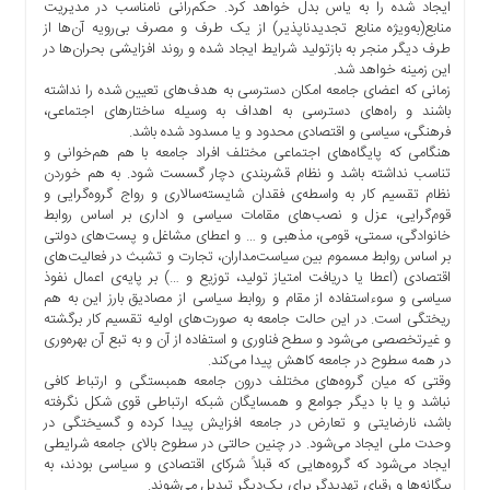
ایجاد شده را به یاس بدل خواهد کرد. حکم‌رانی نامناسب در مدیریت
منابع(به‌ویژه منابع تجدیدناپذیر) از یک طرف و مصرف بی‌رویه آن‌ها از
طرف دیگر منجر به بازتولید شرایط ایجاد شده و روند افزایشی بحران‌ها در
این زمینه خواهد شد.
زمانی که اعضای جامعه امکان دسترسی به هدف‌های تعیین شده را نداشته
باشند و راه‌های دسترسی به اهداف به وسیله ساختارهای اجتماعی،
فرهنگی، سیاسی و اقتصادی محدود و یا مسدود شده باشد.
هنگامی که پایگاه‌های اجتماعی مختلف افراد جامعه با هم هم‌خوانی و
تناسب نداشته باشد و نظام قشربندی دچار گسست شود. به هم خوردن
نظام تقسیم کار به واسطه‌ی فقدان شایسته‌سالاری و رواج گروه‌گرایی و
قوم‌گرایی، عزل و نصب‌های مقامات سیاسی و اداری بر اساس روابط
خانوادگی، سمتی، قومی، مذهبی و … و اعطای مشاغل و پست‌های دولتی
بر اساس روابط مسموم بین سیاست‌مداران، تجارت و تشبث در فعالیت‌های
اقتصادی (اعطا یا دریافت امتیاز تولید، توزیع و …) بر پایه‌ی اعمال نفوذ
سیاسی و سوءاستفاده از مقام و روابط سیاسی از مصادیق بارز این به هم
ریختگی است. در این حالت جامعه به صورت‌های اولیه تقسیم کار برگشته
و غیرتخصصی می‌شود و سطح فناوری و استفاده از آن و به تبع آن بهره‌وری
در همه سطوح در جامعه کاهش پیدا می‌کند.
وقتی که میان گروه‌های مختلف درون جامعه همبستگی و ارتباط کافی
نباشد و یا با دیگر جوامع و همسایگان شبکه ارتباطی قوی شکل نگرفته
باشد، نارضایتی و تعارض در جامعه افزایش پیدا کرده و گسیختگی در
وحدت ملی ایجاد می‌شود. در چنین حالتی در سطوح بالای جامعه شرایطی
ایجاد می‌شود که گروه‌هایی که قبلاً شرکای اقتصادی و سیاسی بودند، به
بیگانه‌ها و رقبای تهدیدگر برای یک‌دیگر تبدیل می‌شوند.