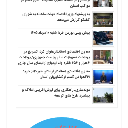
لرستانی در سامانه سماح/ فعالیت ۴هزار خادم در
مواکب استان
به پیشنهاد وزیر اقتصاد؛ دولت ماهانه به شورای
گفتگو گزارش می‌دهد
پیش بینی بورس فردا شنبه ۱۰ مرداد ۱۴۰۵
معاون اقتصادی استاندار عنوان کرد: تسریع در
پرداخت تسهیلات سفر ریاست جمهوری/ پرداخت
۴هزار و ۶۵۴ فقره وام ازدواج از ابتدای سال جاری
معاون اقتصادی استاندار لرستان خبر داد: خرید
۲۶۱هزا تن گندم از کشاورزان استان
مولدسازی، راهکاری برای ارزش‌آفرینی املاک و
پیشبرد طرح‌های توسعه