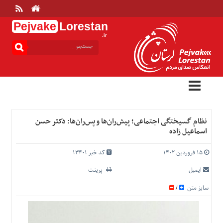
Pejvake
Lorestan
.ir
منوی
بالا
خانه
ارتباط
با
ما
درباره
نظام ‌گسیختگی اجتماعی؛ پیش‌ران‌ها و پس‌ران‌ها: دکتر حسن
ما
اسماعیل زاده
تعرفه
ها
۱۵ فروردین ۱۴۰۲
کد خبر 13401
منوی
ایمیل
پرینت
اصلی
سایز متن
/
خانه
عمومی