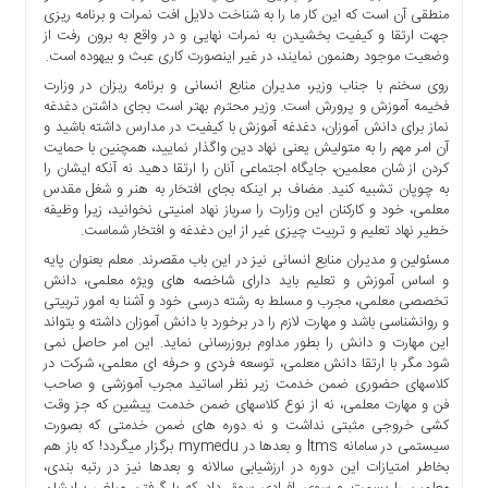
منطقی آن است که این کار ما را به شناخت دلایل افت نمرات و برنامه ریزی
ها
جهت ارتقا و کیفیت بخشیدن به نمرات نهایی و در واقع به برون رفت از
درباره
وضعیت موجود رهنمون نمایند، در غیر اینصورت کاری عبث و بیهوده است.
ما
روی سخنم با جناب وزیر، مدیران منابع انسانی و برنامه ریزان در وزارت
فخیمه آموزش و پرورش است. وزیر محترم بهتر است بجای داشتن دغدغه
اخبار
نماز برای دانش آموزان، دغدغه آموزش با کیفیت در مدارس داشته باشید و
سایت
آن امر مهم را به متولیش یعنی نهاد دین واگذار نمایید، همچنین با حمایت
ارتباط
کردن از شان معلمین، جایگاه اجتماعی آنان را ارتقا دهید نه آنکه ایشان را
با
به چوپان تشبیه کنید. مضاف بر اینکه بجای افتخار به هنر و شغل مقدس
ما
معلمی، خود و کارکنان این وزارت را سرباز نهاد امنیتی نخوانید، زیرا وظیفه
خطیر نهاد تعلیم و تربیت چیزی غیر از این دغدغه و افتخار شماست.
برگه
مسئولین و مدیران منابع انسانی نیز در این باب مقصرند. معلم بعنوان پایه
نمونه
و اساس آموزش و تعلیم باید دارای شاخصه های ویژه معلمی، دانش
تعرفه
تخصصی معلمی، مجرب و مسلط به رشته درسی خود و آشنا به امور تربیتی
ها
و روانشناسی باشد و مهارت لازم را در برخورد با دانش آموزان داشته و بتواند
این مهارت و دانش را بطور مداوم بروزرسانی نماید. این امر حاصل نمی
درباره
شود مگر با ارتقا دانش معلمی، توسعه فردی و حرفه ای معلمی، شرکت در
ما
کلاسهای حضوری ضمن خدمت زیر نظر اساتید مجرب آموزشی و صاحب
فن و مهارت معلمی، نه از نوع کلاسهای ضمن خدمت پیشین که جز وقت
چند
کشی خروجی مثبتی نداشت و نه دوره های ضمن خدمتی که بصورت
رسانه
سیستمی در سامانه ltms و بعدها در mymedu برگزار میگردد! که باز هم
ارتباط
بخاطر امتیازات این دوره در ارزشیابی سالانه و بعدها نیز در رتبه بندی،
با
معلمین را بسمت و سوی افرادی سوق داد که با گرفتن مبلغی برایشان