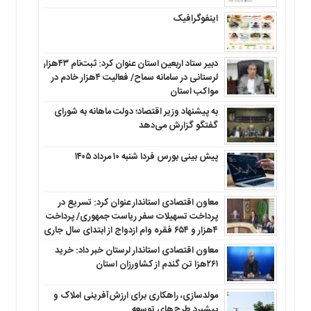
اینفوگرافیک
دبیر ستاد اربعین استان عنوان کرد: ثبت‌نام ۴۳هزار
لرستانی در سامانه سماح/ فعالیت ۴هزار خادم در
مواکب استان
به پیشنهاد وزیر اقتصاد؛ دولت ماهانه به شورای
گفتگو گزارش می‌دهد
پیش بینی بورس فردا شنبه ۱۰ مرداد ۱۴۰۵
معاون اقتصادی استاندار عنوان کرد: تسریع در
پرداخت تسهیلات سفر ریاست جمهوری/ پرداخت
۴هزار و ۶۵۴ فقره وام ازدواج از ابتدای سال جاری
معاون اقتصادی استاندار لرستان خبر داد: خرید
۲۶۱هزا تن گندم از کشاورزان استان
مولدسازی، راهکاری برای ارزش‌آفرینی املاک و
پیشبرد طرح‌های توسعه