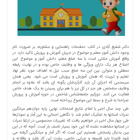
اجتماعی
سیاسی
اقتصادی
ورزشی
فرهنگی
و
دکتر شفیع آبادی در کتاب «مقدمات راهنمایی و مشاوره» بر ضرورت تامِ
هنری
وجود دانش آموز، معلم و موضوع در جریان آموزش و پرورش تاکید دارد. در
واقع آموزش مثلثی است با سه ضلع معلم، دانش آموز و موضوع. این
علمی
اضلاع هر یک دارای ویژگی ها و وظایف خاص بوده و در نهایت رابطه
و
منطقی و متوازن بین این سه ضلع سبب نیل به اهداف مورد نظر نهاد
آموزشی
تعلیم و تربیت که همان آموزش و‌ پرورش است می شود. یعنی همان
سیستمی که اجزای آن باید کارکردشان بگونه ای باشد که علاوه بر انجام
دسترسی
وظایف مشخص هر جز، در کل نیز با هم برای رسیدن به یک هدف خاص
سریع
فعالیت می کنند. دورکیم جامعه‌شناس شاخص در حوزه آموزش و پرورش
ارتباط
صراحتا به شرح و بسط این موضوع پرداخته است.
با
طی چند سال اخیر با اعلام نتایج امتحانات نهایی پایه دوازدهم میانگین
ما
نمرات استانها به تفکیک اعلام شد. با نگاهی اجمالی به این آمار و نمودارها
طی چهار سال اخیر در خواهیم یافت که تغییرات محسوسی در ارتقا نمرات
برگه
در استانها مشاهده نشده که این خود بسیار تاسف بار است. آنچه که در این
نمونه
بین بدنبال پاسخش هستیم این است که اگر آمار و میانگینی گرفته می
تعرفه
شود قاعدتا باید فلسفه و چرایی خاصی پشت این کار باشد و عاقلانه و