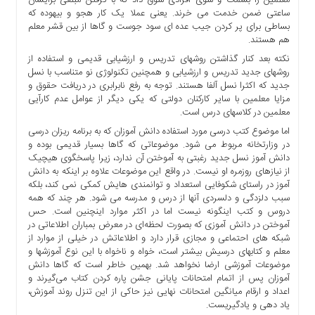
ما
ساعتی ضمن خدمت می خرند. یعنی عملا یک کار هجو و بیهوده که
بساطی برای پر کردن جیب عده ای سود جوست و گاها از بین قشر معلم
برگه
هم هستند.
نمونه
نکته بعد کنار گذاشتن روشهای تدریس و ارزشیابی قدیمی و استفاده از
تعرفه
روشهای جدید تدریس و ارزشیابی و همچنین تکنولوژی نو متناسب با نسل
ها
جدید که اکثرا نسل آلفا هستند. توجه به رفع نابرابری در دریافت حقوق و
مزایا معلمین با سایر کارکنان دولتی که یکی دیگر از عوامل عدم کارآیی
درباره
معلمین در کلاسهای درس است.
ما
اما موضوع کتب درسی مورد استفاده دانش آموزان که به برنامه ریزان درسی
در وزارتخانه مربوط می شود. موضوعاتی که گاها بسیار قدیمی بوده و
دانش آموز نسل جدید رغبتی به آموختن آن ندارد، زیرا پاسخگوی هیچیک
از نیازهای روزمره او نیست. در واقع این موضوعات علاوه بر اینکه به دانش
آموز در راستای شکوفایی استعداد و توانمندی هایش کمکی نمی کند، بلکه
سبب دلزدگی و دلسردی آنها از درس و مدرسه می شود. هر چند که همه
دروس و کتب اینگونه نیست اما در اکثر موارد اینچنین است. حس
آموختن در دانش آموزی که بصورت لحظه‌ای در معرض بمباران اطلاعاتی در
شبکه های احتماعی و مجازی قرار دارد و اطلاعاتش در خیلی از موارد از
معلم و کتابهای درسیش بیشتر است، خواه و ناخواه با این نوع آموزشها و
موضوعات آموزشی ارضا نخواهد شد. بهمین خاطر است که گاها دانش
آموزان پس از اتمام امتحانات پایانی جشن پاره کردن کتاب می‌گیرند و
اعداد و ارقام میانگین امتحانات نهایی نیز حاکی از این تنزل روند آموزش،
یاد دهی و یادگیریست.