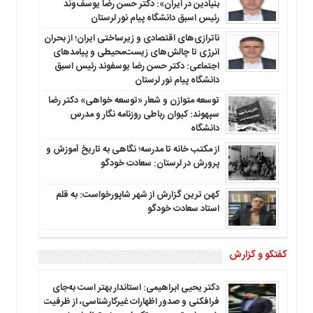
بنیادین در ایران»: دکتر حسن رضا یوسف‌وند
رئیس اسبق دانشگاه پیام نور لرستان
ناترازی‌های اقتصادی و زیرساختی ایران؛ از بحران
انرژی تا چالش‌های زیست‌محیطی و پیامدهای
اجتماعی: دکتر حسن رضا یوسفوند رئیس اسبق
دانشگاه پیام نور لرستان
توسعه متوازن و شعار «توسعه خواهی» دکتر رضا
سپهوند: کیوان رباطی روزنامه نگار و مدرس
دانشگاه
از مکتب خانه تا مدرسه؛ نگاهی به تاریخ آموزش و
پرورش در لرستان: سعادت خودگو
کهن ترین گزارش از شهر شاپورخواست: به قلم
استاد سعادت خودگو
گفتگو و گزارش
دکتر یحیی ابراهیمی: استاندار بهتر است به‌جای
فرافکنی و صدور اظهارات غیرکارشناسی، از ظرفیت