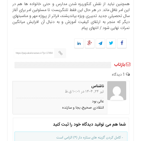
همچنین نباید از نقش کنکوریزه شدن مدارس و حتی خانواده ها هم در
این امر غافل ماند. در هر حال این فقط تلنگریست تا مسئولین امر برای آغاز
سال تحصیلی جدید تدبیری ویژه بیاندیشند، فراتر از پروژه مهر و مناسبتهای
دیگر که منجر به ارتقای کیفیت آموزش و به دنبال آن افزایش میانگین
نمرات نهایی شود./ انتهای پیام
https://pejvakelorestan.ir/?p=17464
بازتاب
1 دیدگاه
ناشناس
تیر 24, 1404 در 10:01 ق.ظ
عالی بود
انتقادی صحیح، بجا و سازنده
شما هم می توانید دیدگاه خود را ثبت کنید
- کامل کردن گزینه های ستاره دار (*) الزامی است