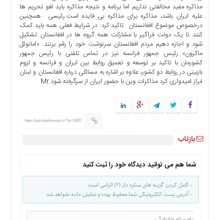
مذاکره مفید مخالفتی نداریم اما برنامه و نتیجه مذاکره باید لغو تحریم ها
علیه ایران باشد، مذاکره برای مذاکره بی فایده است.رئیسی همچنین
درخصوص موضوع افغانستان تاکید کرد: در شرایط فعلی همه باید کمک
کنند تا یک دولت فراگیر با مشارکت همه گروه ها در افغانستان تشکیل
شود و اجازه دهیم مردم افغانستان سرنوشت خود را رقم بزنند. «امانوئل
ماکرون» رئیس جمهور فرانسه نیز در تماس تلفنی با رئیس جمهور
کشورمان با تاکید بر توسعه و تعمیق روابط بین ایران و فرانسه و لزوم
بازبینی در روابط دو کشور، علاوه بر اشاره به مسائلی درباره افغانستان و لبنان
ابراز امیدواری کرد مذاکرات وین با حضور ایران از سرگرفته شود.Mr
https://pejvakelorestan.ir/?p=10457
بازتاب
شما هم می توانید دیدگاه خود را ثبت کنید
- کامل کردن گزینه های ستاره دار (*) الزامی است
- آدرس پست الکترونیکی شما محفوظ بوده و نمایش داده نخواهد شد