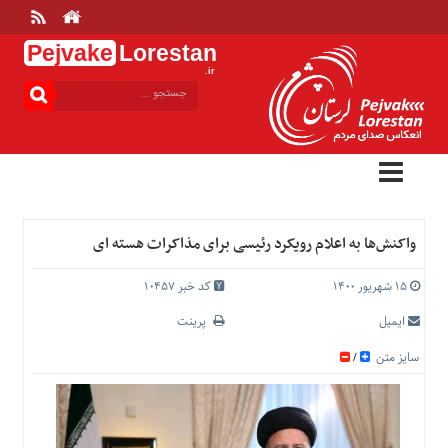
Pejvake
Lorestan
.ir
منوی
بالا
خانه
ارتباط
با
ما
درباره
واکنش‌ها به اعلام رویکرد رئیسی برای مذاکرات هسته ای
ما
تعرفه
۱۵ شهریور ۱۴۰۰
کد خبر 10457
ها
ایمیل
پرینت
منوی
سایز متن
/
اصلی
خانه
عمومی