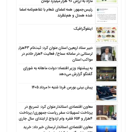
مازاد به ارزش ۹۰ هزار میلیارد تومان
رئیس‌جمهور: همه اعضای شعام با تفاهم‌نامه امضا
شده همدل و هم‌نظرند
اینفوگرافیک
دبیر ستاد اربعین استان عنوان کرد: ثبت‌نام ۴۳هزار
لرستانی در سامانه سماح/ فعالیت ۴هزار خادم در
مواکب استان
به پیشنهاد وزیر اقتصاد؛ دولت ماهانه به شورای
گفتگو گزارش می‌دهد
پیش بینی بورس فردا شنبه ۱۰ مرداد ۱۴۰۵
معاون اقتصادی استاندار عنوان کرد: تسریع در
پرداخت تسهیلات سفر ریاست جمهوری/ پرداخت
۴هزار و ۶۵۴ فقره وام ازدواج از ابتدای سال جاری
معاون اقتصادی استاندار لرستان خبر داد: خرید