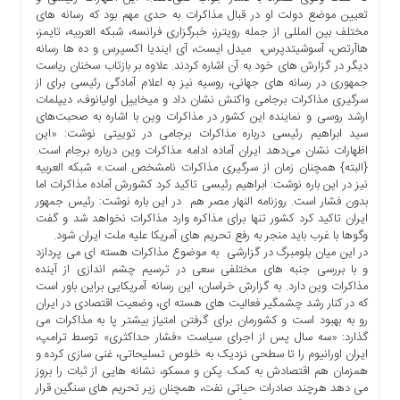
ها
تعیین موضع دولت او در قبال مذاکرات به حدی مهم بود که رسانه های
مختلف بین المللی از جمله رویترز، خبرگزاری فرانسه، شبکه العربیه، تایمز،
درباره
هاآرتص، آسوشیتدپرس، میدل ایست، آی ایندیا اکسپرس و ده ها رسانه
ما
دیگر در گزارش های خود به آن اشاره کردند. علاوه بر بازتاب سخنان ریاست
جمهوری در رسانه های جهانی، روسیه نیز به اعلام آمادگی رئیسی برای از
اخبار
سرگیری مذاکرات برجامی واکنش نشان داد و میخاییل اولیانوف، دیپلمات
سایت
ارشد روسی و نماینده این کشور در مذاکرات وین با اشاره به صحبت‌های
ارتباط
سید ابراهیم رئیسی درباره مذاکرات برجامی در توییتی نوشت: «این
با
اظهارات نشان می‌دهد ایران آماده ادامه مذاکرات وین درباره برجام است.
ما
{البته} همچنان زمان از سرگیری مذاکرات نامشخص است.» شبکه العربیه
نیز در این باره نوشت: ابراهیم رئیسی تاکید کرد کشورش آماده مذاکرات اما
برگه
بدون فشار است. روزنامه النهار مصر هم در این باره نوشت: رئیس جمهور
نمونه
ایران تاکید کرد کشور تنها برای مذاکره وارد مذاکرات نخواهد شد و گفت
وگوها با غرب باید منجر به رفع تحریم های آمریکا علیه ملت ایران شود.
تعرفه
در این میان بلومبرگ در گزارشی به موضوع مذاکرات هسته ای می پردازد
ها
و با بررسی جنبه های مختلفی سعی در ترسیم چشم اندازی از آینده
درباره
مذاکرات وین دارد. به گزارش خراسان، این رسانه آمریکایی براین باور است
که در کنار رشد چشمگیر فعالیت های هسته ای، وضعیت اقتصادی در ایران
ما
رو به بهبود است و کشورمان برای گرفتن امتیاز بیشتر پا به مذاکرات می
چند
گذارد: «سه سال پس از اجرای سیاست «فشار حداکثری» توسط ترامپ،
رسانه
ایران اورانیوم را تا سطحی نزدیک به خلوص تسلیحاتی، غنی سازی کرده و
همزمان هم اقتصادش به کمک پکن و مسکو، نشانه هایی از ثبات را بروز
ارتباط
می دهد هرچند صادرات حیاتی نفت، همچنان زیر تحریم های سنگین قرار
با