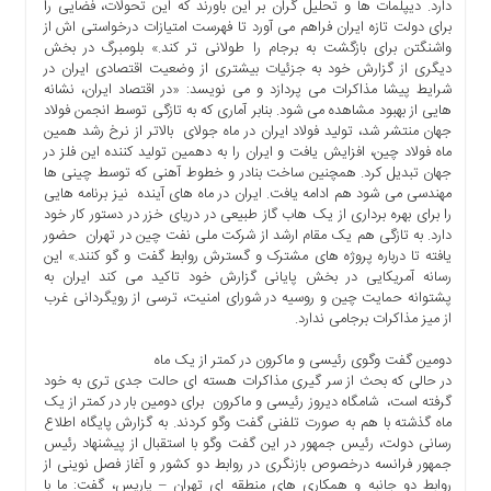
دارد. دیپلمات ها و تحلیل گران بر این باورند که این تحولات، فضایی را
ما
برای دولت تازه ایران فراهم می آورد تا فهرست امتیازات درخواستی اش از
واشنگتن برای بازگشت به برجام را طولانی تر کند.» بلومبرگ در بخش
برگه
دیگری از گزارش خود به جزئیات بیشتری از وضعیت اقتصادی ایران در
نمونه
شرایط پیشا مذاکرات می پردازد و می نویسد: «در اقتصاد ایران، نشانه
تعرفه
هایی از بهبود مشاهده می شود. بنابر آماری که به تازگی توسط انجمن فولاد
ها
جهان منتشر شد، تولید فولاد ایران در ماه جولای بالاتر از نرخ رشد همین
ماه فولاد چین، افزایش یافت و ایران را به دهمین تولید کننده این فلز در
درباره
جهان تبدیل کرد. همچنین ساخت بنادر و خطوط آهنی که توسط چینی ها
ما
مهندسی می شود هم ادامه یافت. ایران در ماه های آینده نیز برنامه هایی
را برای بهره برداری از یک هاب گاز طبیعی در دریای خزر در دستور کار خود
دارد. به تازگی هم یک مقام ارشد از شرکت ملی نفت چین در تهران حضور
یافته تا درباره پروژه های مشترک و گسترش روابط گفت و گو کنند.» این
رسانه آمریکایی در بخش پایانی گزارش خود تاکید می کند ایران به
پشتوانه حمایت چین و روسیه در شورای امنیت، ترسی از رویگردانی غرب
از میز مذاکرات برجامی ندارد.
دومین گفت وگوی رئیسی و ماکرون در کمتر از یک ماه
در حالی که بحث از سر گیری مذاکرات هسته ای حالت جدی تری به خود
گرفته است، شامگاه دیروز رئیسی و ماکرون برای دومین بار در کمتر از یک
ماه گذشته با هم به صورت تلفنی گفت وگو کردند. به گزارش پایگاه اطلاع
رسانی دولت، رئیس جمهور در این گفت وگو با استقبال از پیشنهاد رئیس
جمهور فرانسه درخصوص بازنگری در روابط دو کشور و آغاز فصل نوینی از
روابط دو جانبه و همکاری های منطقه ای تهران – پاریس، گفت: ما با