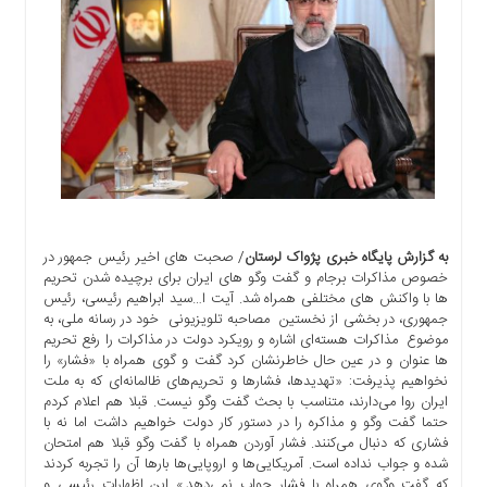
اجتماعی
سیاسی
اقتصادی
ورزشی
فرهنگی
و
هنری
علمی
و
آموزشی
به گزارش پایگاه خبری پژواک لرستان
/ صحبت های اخیر رئیس جمهور در
خصوص مذاکرات برجام و گفت وگو های ایران برای برچیده شدن تحریم
دسترسی
ها با واکنش های مختلفی همراه شد. آیت ا…سید ابراهیم رئیسی، رئیس
سریع
جمهوری، در بخشی از نخستین مصاحبه تلویزیونی خود در رسانه ملی، به
موضوع مذاکرات هسته‌ای اشاره و رویکرد دولت در مذاکرات را رفع تحریم
ارتباط
ها عنوان و در عین حال خاطرنشان کرد گفت و گوی همراه با «فشار» را
با
نخواهیم پذیرفت: «تهدیدها، فشارها و تحریم‌های ظالمانه‌ای که به ملت
ما
ایران روا می‌دارند، متناسب با بحث گفت وگو نیست. قبلا هم اعلام کردم
برگه
حتما گفت وگو و مذاکره را در دستور کار دولت خواهیم داشت اما نه با
فشاری که دنبال می‌کنند. فشار آوردن همراه با گفت وگو قبلا هم امتحان
نمونه
شده و جواب نداده است. آمریکایی‌ها و اروپایی‌ها بارها آن را تجربه کردند
تعرفه
که گفت وگوی همراه با فشار جواب نمی‌دهد.» این اظهارات رئیسی و