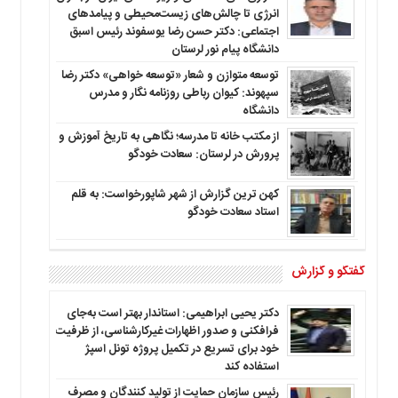
انرژی تا چالش‌های زیست‌محیطی و پیامدهای
اجتماعی: دکتر حسن رضا یوسفوند رئیس اسبق
دانشگاه پیام نور لرستان
توسعه متوازن و شعار «توسعه خواهی» دکتر رضا
سپهوند: کیوان رباطی روزنامه نگار و مدرس
دانشگاه
از مکتب خانه تا مدرسه؛ نگاهی به تاریخ آموزش و
پرورش در لرستان: سعادت خودگو
کهن ترین گزارش از شهر شاپورخواست: به قلم
استاد سعادت خودگو
گفتگو و گزارش
دکتر یحیی ابراهیمی: استاندار بهتر است به‌جای
فرافکنی و صدور اظهارات غیرکارشناسی، از ظرفیت
خود برای تسریع در تکمیل پروژه تونل اسپژ
استفاده کند
رئیس سازمان حمایت از تولید کنندگان و مصرف