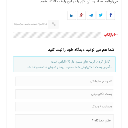
می‌توانیم امداد رسانی لازم را در این رابطه داشته باشیم.
ها
درباره
ما
https://pejvakelorestan.ir/?p=1014
اخبار
سایت
بازتاب
ارتباط
با
شما هم می توانید دیدگاه خود را ثبت کنید
ما
- کامل کردن گزینه های ستاره دار (*) الزامی است
برگه
- آدرس پست الکترونیکی شما محفوظ بوده و نمایش داده نخواهد شد
نمونه
تعرفه
ها
درباره
ما
چند
رسانه
ارتباط
با