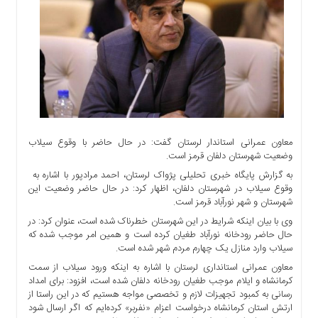
اجتماعی
سیاسی
اقتصادی
ورزشی
فرهنگی
و
هنری
علمی
معاون عمرانی استاندار لرستان گفت: در حال حاضر با وقوع سیلاب
و
وضعیت شهرستان دلفان قرمز است.
آموزشی
به گزارش پایگاه خبری تحلیلی پژواک لرستان، احمد مرادپور با اشاره به
وقوع سیلاب در شهرستان دلفان، اظهار کرد: در حال حاضر وضعیت این
دسترسی
شهرستان و شهر نورآباد قرمز است.
سریع
وی با بیان اینکه شرایط در این شهرستان خطرناک شده است، عنوان کرد: در
ارتباط
حال حاضر رودخانه نورآباد طغیان کرده است و همین امر موجب شده که
با
سیلاب وارد منازل یک چهارم مردم شهر شده است.
ما
معاون عمرانی استانداری لرستان با اشاره به اینکه ورود سیلاب از سمت
برگه
کرمانشاه و ایلام موجب طغیان رودخانه دلفان شده است، افزود: برای امداد
نمونه
رسانی به کمبود تجهیزات لازم و تخصصی مواجه هستیم که در این راستا از
ارتش استان کرمانشاه درخواست اعزام «نفربر» کرده‌ایم که اگر ارسال شود
تعرفه