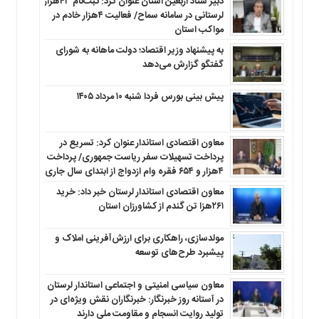
دبیر ستاد اربعین استان عنوان کرد: ثبت‌نام ۴۳هزار
لرستانی در سامانه سماح/ فعالیت ۴هزار خادم در
مواکب استان
به پیشنهاد وزیر اقتصاد؛ دولت ماهانه به شورای
گفتگو گزارش می‌دهد
پیش بینی بورس فردا شنبه ۱۰ مرداد ۱۴۰۵
معاون اقتصادی استاندار عنوان کرد: تسریع در
پرداخت تسهیلات سفر ریاست جمهوری/ پرداخت
۴هزار و ۶۵۴ فقره وام ازدواج از ابتدای سال جاری
معاون اقتصادی استاندار لرستان خبر داد: خرید
۲۶۱هزا تن گندم از کشاورزان استان
مولدسازی، راهکاری برای ارزش‌آفرینی املاک و
پیشبرد طرح‌های توسعه
معاون سیاسی امنیتی و اجتماعی استاندار لرستان
در آستانه روز خبرنگار: خبرنگاران نقش ویژه‌ای در
تولید روایت انسجام و مقاومت ملی دارند