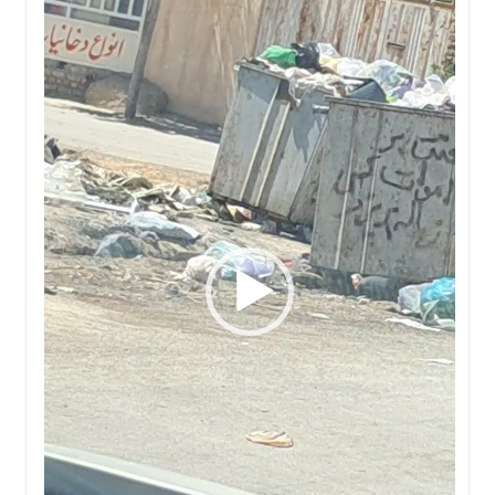
ها
درباره
ما
اخبار
سایت
ارتباط
با
ما
برگه
نمونه
تعرفه
ها
درباره
ما
چند
رسانه
ارتباط
با