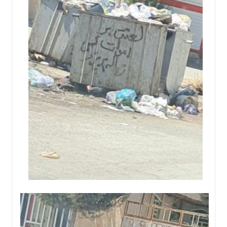
اجتماعی
سیاسی
اقتصادی
ورزشی
فرهنگی
و
هنری
علمی
و
آموزشی
دسترسی
سریع
ارتباط
با
ما
برگه
نمایشگر
ویدیو
نمونه
تعرفه