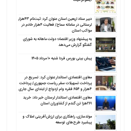
اینفوگرافیک
دبیر ستاد اربعین استان عنوان کرد: ثبت‌نام ۴۳هزار
لرستانی در سامانه سماح/ فعالیت ۴هزار خادم در
مواکب استان
به پیشنهاد وزیر اقتصاد؛ دولت ماهانه به شورای
گفتگو گزارش می‌دهد
پیش بینی بورس فردا شنبه ۱۰ مرداد ۱۴۰۵
معاون اقتصادی استاندار عنوان کرد: تسریع در
پرداخت تسهیلات سفر ریاست جمهوری/ پرداخت
۴هزار و ۶۵۴ فقره وام ازدواج از ابتدای سال جاری
معاون اقتصادی استاندار لرستان خبر داد: خرید
۲۶۱هزا تن گندم از کشاورزان استان
مولدسازی، راهکاری برای ارزش‌آفرینی املاک و
پیشبرد طرح‌های توسعه