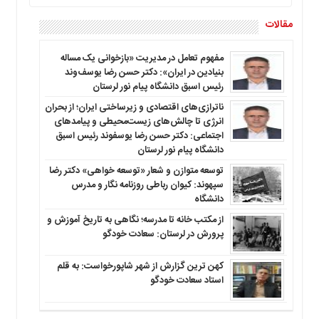
مقالات
مفهوم تعامل در مدیریت «بازخوانی یک مساله
بنیادین در ایران»: دکتر حسن رضا یوسف‌وند
رئیس اسبق دانشگاه پیام نور لرستان
ناترازی‌های اقتصادی و زیرساختی ایران؛ از بحران
انرژی تا چالش‌های زیست‌محیطی و پیامدهای
اجتماعی: دکتر حسن رضا یوسفوند رئیس اسبق
دانشگاه پیام نور لرستان
توسعه متوازن و شعار «توسعه خواهی» دکتر رضا
سپهوند: کیوان رباطی روزنامه نگار و مدرس
دانشگاه
از مکتب خانه تا مدرسه؛ نگاهی به تاریخ آموزش و
پرورش در لرستان: سعادت خودگو
کهن ترین گزارش از شهر شاپورخواست: به قلم
استاد سعادت خودگو