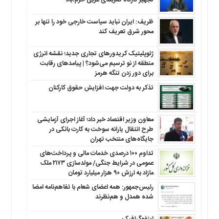
تجهیز کارگاه کمربندی غربی خرم‌آباد
ظریف: ایران نباید سیاست خارجی خود را تنها بر
محور شرق تعریف کند
ژئوپلیتیک کریدورهای تجاری جدید؛ نقشه انرژی
منطقه‌ از نو ترسیم می‌شود؟ | پیامدهای رقابت
برای دور زدن تنگه هرمز
تذکر به دولت جهت افزایش حقوق کارکنان ‌
معاون وزیر اقتصاد خبر داد؛ آغاز اجرای آزمایشی
طرح انتقال یارانه سوخت به کارت بانکی در
جایگاه‌های منتخب تهران
تداوم ۱۰۰ درصدی خدمات مالی و پرداخت‌های
عمومی در شرایط جنگی/ مولدسازی ۲۱۷۳ ملک
مازاد به ارزش ۹۰ هزار میلیارد تومان
رئیس‌جمهور: همه اعضای شعام با تفاهم‌نامه امضا
شده همدل و هم‌نظرند