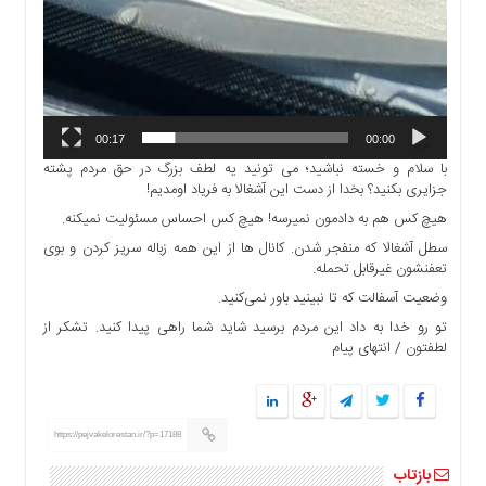
ما
برگه
نمونه
تعرفه
ها
00:17
00:00
درباره
با سلام و خسته نباشید؛ می تونید یه لطف بزرگ در حق مردم پشته
ما
جزایری بکنید؟ بخدا از دست این آشغالا به فریاد اومدیم!
هیچ کس هم به دادمون نمیرسه! هیچ کس احساس مسئولیت نمیکنه.
سطل آشغالا که منفجر شدن. کانال ها از این همه زباله سریز کردن و بوی
تعفنشون غیرقابل تحمله.
وضعیت آسفالت که تا نبینید باور نمی‌کنید.
تو رو خدا به داد این مردم برسید شاید شما راهی پیدا کنید. تشکر از
لطفتون / انتهای پیام
https://pejvakelorestan.ir/?p=17188
بازتاب