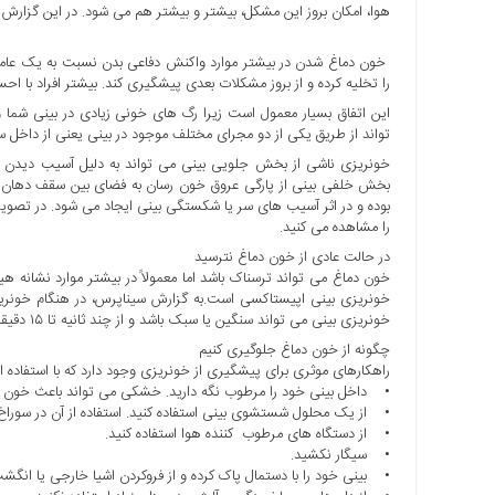
هوا، امکان بروز این مشکل، بیشتر و بیشتر هم می شود. در این گزارش 
ها
درباره
خون دماغ شدن در بیشتر موارد واکنش دفاعی بدن نسبت به یک عامل 
ما
را تخلیه کرده و از بروز مشکلات بعدی پیشگیری کند. بیشتر افراد با 
این اتفاق بسیار معمول است زیرا رگ های خونی زیادی در بینی شما وج
اخبار
تواند از طریق یکی از دو مجرای مختلف موجود در بینی یعنی از داخل
سایت
خونریزی ناشی از بخش جلویی بینی می تواند به دلیل آسیب دیدن جزئی
ارتباط
بخش خلفی بینی از پارگی عروق خون رسان به فضای بین سقف دهان و
با
بوده و در اثر آسیب های سر یا شکستگی بینی ایجاد می شود. در تصوی
ما
را مشاهده می کنید.
در حالت عادی از خون دماغ نترسید
برگه
خون دماغ می تواند ترسناک باشد اما معمولاً در بیشتر موارد نشان
نمونه
خونریزی بینی اپیستاکسی است.به گزارش سیناپرس، در هنگام خونریزی
تعرفه
خونریزی بینی می تواند سنگین یا سبک باشد و از چند ثانیه تا ۱۵ دقیقه یا بیشتر طول بکشد.
ها
چگونه از خون دماغ جلوگیری کنیم
درباره
راهکارهای موثری برای پیشگیری از خونریزی وجود دارد که با استفاده از
• داخل بینی خود را مرطوب نگه دارید. خشکی می تواند باعث خون 
ما
• از یک محلول شستشوی بینی استفاده کنید. استفاده از آن در سورا
چند
• از دستگاه های مرطوب کننده هوا استفاده کنید.
• سیگار نکشید.
رسانه
• بینی خود را با دستمال پاک کرده و از فروکردن اشیا خارجی یا انگشت
ارتباط