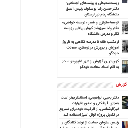
زیست‌محیطی و پیامدهای اجتماعی:
دکتر حسن رضا یوسفوند رئیس اسبق
دانشگاه پیام نور لرستان
توسعه متوازن و شعار «توسعه خواهی»
دکتر رضا سپهوند: کیوان رباطی روزنامه
نگار و مدرس دانشگاه
از مکتب خانه تا مدرسه؛ نگاهی به تاریخ
آموزش و پرورش در لرستان: سعادت
خودگو
کهن ترین گزارش از شهر شاپورخواست:
به قلم استاد سعادت خودگو
 گزارش
دکتر یحیی ابراهیمی: استاندار بهتر است
به‌جای فرافکنی و صدور اظهارات
غیرکارشناسی، از ظرفیت خود برای تسریع
در تکمیل پروژه تونل اسپژ استفاده کند
رئیس سازمان حمایت از تولید کنندگان و