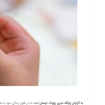
اجتماعی
سیاسی
اقتصادی
ورزشی
فرهنگی
و
هنری
علمی
و
آموزشی
دسترسی
سریع
ارتباط
با
ما
برگه
نمونه
به گزارش پایگاه خبری پژواک لرستان
/همه ما در طول زندگی خود با مش
تعرفه