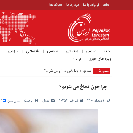
خانه
ارتباط با ما
درباره ما
تعرفه ها
منوی
بالا
خانه
ارتباط
خانه
عمومی
اجتماعی
سیاسی
اقتصادی
ورزشی
ف
با
ویژه های خبری
ظریف: ایران نباید سیاست خارجی خود را تنه_
ما
درباره
مسیر شما
استانها
» چرا خون دماغ می شویم؟
ما
تعرفه
چرا خون دماغ می شویم؟
ها
۱۱ مرداد ۱۴۰۰
کد خبر 10254
ایمیل
پرینت
منوی
سایز متن
/
اصلی
خانه
عمومی