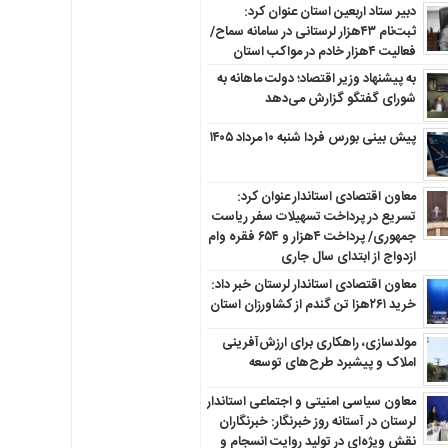
دبیر ستاد اربعین استان عنوان کرد:
ثبت‌نام ۴۳هزار لرستانی در سامانه سماح/
فعالیت ۴هزار خادم در مواکب استان
به پیشنهاد وزیر اقتصاد؛ دولت ماهانه به
شورای گفتگو گزارش می‌دهد
پیش بینی بورس فردا شنبه ۱۰ مرداد ۱۴۰۵
معاون اقتصادی استاندار عنوان کرد:
تسریع در پرداخت تسهیلات سفر ریاست
جمهوری/ پرداخت ۴هزار و ۶۵۴ فقره وام
ازدواج از ابتدای سال جاری
معاون اقتصادی استاندار لرستان خبر داد:
خرید ۲۶۱هزا تن گندم از کشاورزان استان
مولدسازی، راهکاری برای ارزش‌آفرینی
املاک و پیشبرد طرح‌های توسعه
معاون سیاسی امنیتی و اجتماعی استاندار
لرستان در آستانه روز خبرنگار: خبرنگاران
نقش ویژه‌ای در تولید روایت انسجام و