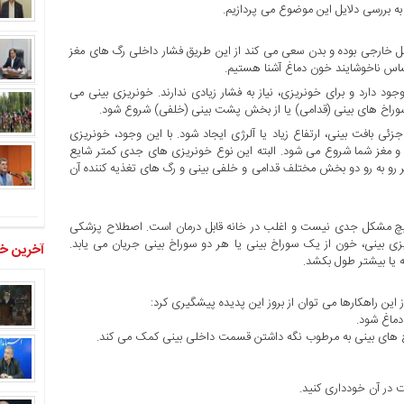
به بررسی دلایل این موضوع می پردازیم.
خارجی بوده و بدن سعی می کند از این طریق فشار داخلی رگ های مغز
احساس ناخوشایند خون دماغ آشنا هستیم.
ود دارد و برای خونریزی، نیاز به فشار زیادی ندارند. خونریزی بینی می
 سوراخ های بینی (قدامی) یا از بخش پشت بینی (خلفی) شروع شود.
 بافت بینی، ارتفاع زیاد یا آلرژی ایجاد شود. با این وجود، خونریزی
 مغز شما شروع می شود. البته این نوع خونریزی های جدی کمتر شایع
ر رو به رو دو بخش مختلف قدامی و خلفی بینی و رگ های تغذیه کننده آن
ه هیچ مشکل جدی نیست و اغلب در خانه قابل درمان است. اصطلاح پزشکی
 بینی، خون از یک سوراخ بینی یا هر دو سوراخ بینی جریان می یابد.
آخرین خب
 این راهکارها می توان از بروز این پدیده پیشگیری کرد:
دماغ شود.
خ های بینی به مرطوب نگه داشتن قسمت داخلی بینی کمک می کند.
 در آن خودداری کنید.