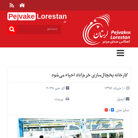
Pejvake
Lorestan
.ir
منوی
بالا
خانه
ارتباط
با
ما
درباره
کارخانه یخچال‌سازی خرم‌آباد احیاء می‌شود
ما
تعرفه
۱۰ خرداد ۱۳۹۸
کد خبر 2038
ها
ایمیل
پرینت
منوی
سایز متن
/
اصلی
خانه
عمومی