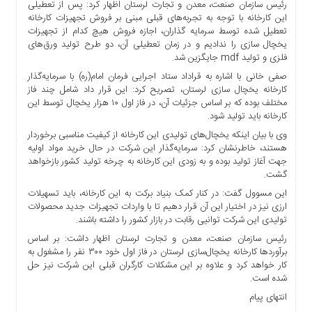
رئیس سازمان صنعت، معدن و تجارت لرستان اظهار کرد: پس از تعطیلی
ها
این کارخانه با توجه به تجربه‌های قبلی مبنی بر فروش تجهیزات کارخانه
درباره
تعطیل شده توسط سرمایه گذاران، اجازه فروش هیچ کدام از تجهیزات
یخچال سازی را ندادیم و در زمان تعطیلی آن، دو طرح تولید ورق‌های
ما
فلزی و تولید mdf جایگزین شد.
اخبار
صفی خانی با اشاره به قراداد ستاد اجرایی فرمان امام(ره) با سرمایه‌گذار
سایت
کارخانه یخچال سازی لرستان، تصریح کرد: این قرار داد شامل چند فاز
ارتباط
مختلف بوده که بر اساس جزئیات آن، در فاز اول ۱۰ هزار یخچال توسط این
با
کارخانه باید تولید شود.
ما
وی با بیان اینکه یخچال‌های تولیدی این کارخانه از کیفیت مناسبی برخوردار
هستند، خاطرنشان کرد: سرمایه‌گذار این شرکت در حال خرید مواد اولیه
برگه
جهت آغاز تولید بوده و به زودی این کارخانه به چرخه تولید کشور بازخواهد
نمونه
گشت.
تعرفه
این مسوول گفت: در کنار کمک بنیاد برکت به این کارخانه، باید تسهیلات
ها
ارزی نیز در اختیار این آن قرار دهیم تا با واردات تجهیزات جدید محصولات
تولیدی این شرکت توانیی رقابت در بازار کشور را داشته باشند.
درباره
ما
رئیس سازمان صنعت، معدن و تجارت لرستان اظهار داشت: بر اساس
برآورد‌ها کارخانه یخچال‌سازی لرستان در فاز اول خود ۳۰۰ نفر را مشغول به
چند
کار خواهد کرد و علاوه بر این مشکلات کارگران قبلی این شرکت نیز حل
رسانه
شده است.
ارتباط
انتهای پیام
با