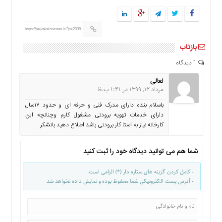
ما
برگه
https://pejvakelorestan.ir/?p=2038
نمونه
بازتاب
تعرفه
ها
1 دیدگاه
درباره
لعالی
ما
مرداد 12, 1399 در 1:41 ب.ظ
باسلام بنده دارای مدرک فنی و حرفه ای و حدود ۱۷سال
دارای خدمات تهویه برودتی مشغول کارم وچنانچه این
کارخانه نیاز به استا کار برودتی باشد اطلاع دهید باتشکر
شما هم می توانید دیدگاه خود را ثبت کنید
- کامل کردن گزینه های ستاره دار (*) الزامی است
- آدرس پست الکترونیکی شما محفوظ بوده و نمایش داده نخواهد شد