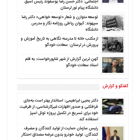
اجتماعی: دکتر حسن رضا یوسفوند رئیس اسبق
دانشگاه پیام نور لرستان
توسعه متوازن و شعار «توسعه خواهی» دکتر رضا
سپهوند: کیوان رباطی روزنامه نگار و مدرس
دانشگاه
از مکتب خانه تا مدرسه؛ نگاهی به تاریخ آموزش و
پرورش در لرستان: سعادت خودگو
کهن ترین گزارش از شهر شاپورخواست: به قلم
استاد سعادت خودگو
گفتگو و گزارش
دکتر یحیی ابراهیمی: استاندار بهتر است به‌جای
فرافکنی و صدور اظهارات غیرکارشناسی، از ظرفیت
خود برای تسریع در تکمیل پروژه تونل اسپژ
استفاده کند
رئیس سازمان حمایت از تولید کنندگان و مصرف
کنندگان: تولید خودرو بدون عرضه مصداق احتکار