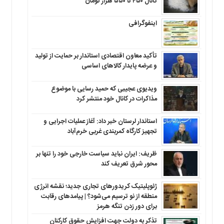
کانال ۴۵۰ تا ۵۵۰ هزار تومان
اینفوگرافی
تأکید معاون اقتصادی استاندار بر حمایت از تولید
و عرضه پایدار کالاهای اساسی
ویدیوی عجیبی که حمید رسایی با موضوع
مذاکرات در کانال خود منتشر کرد
استاندار لرستان خبر داد: آغاز عملیات اجرایی و
تجهیز کارگاه کمربندی غربی خرم‌آباد
ظریف: ایران نباید سیاست خارجی خود را تنها بر
محور شرق تعریف کند
ژئوپلیتیک کریدورهای تجاری جدید؛ نقشه انرژی
منطقه‌ از نو ترسیم می‌شود؟ | پیامدهای رقابت
برای دور زدن تنگه هرمز
تذکر به دولت جهت افزایش حقوق کارکنان ‌