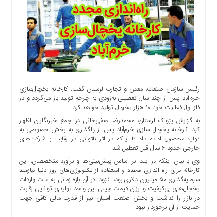
اجتماعی
سیاسی
اقتصادی
ورزشی
فرهنگی
و
هنری
رئیس سازمان صنعت، معدن و تجارت لرستان گفت: کارخانه یخچال‌سازی
علمی
خرم‌آباد پس از چند سال تعطیلی به‌زودی به چرخه تولید باز می‌گردد و در
و
فاز اول فعالیت خود ۱۰ هزار یخچال تولید خواهد کرد.
آموزشی
به گزارش پژواک لرستان، محمدرضا صفی‌خانی در جمع خبرنگاران اظهار
کرد: کارخانه یخچال سازی خرم‌آباد پس از واگذاری به بخش خصوصی به
دسترسی
تولید محصول ادامه داد تا اینکه در اثر ناتوانی در رقابت با شرکت‌های
سریع
خارجی حدود ۶ سال قبل تعطیل شد.
ارتباط
وی با بیان اینکه در ابتدا بر اساس پیش‌بینی‌ها و برآورد متخصصان، این
با
کارخانه برای راه اندازی مجدد و استفاده از تکنولوژی‌های روز دنیا نیازمند
ما
سرمایه‌گذاری ۵۰ میلیون دلاری بود، افزود: در آن بازه زمانی به علت واردات
برگه
یخچال‌های بی‌کیفیت و ارزان قیمت چینی این واحد تولیدی توانایی رقابت
در بازار را نداشت و بخش صنعت استان نیز از قدرت مالی کافی جهت
نمونه
حمایت از آن برخوردار نبود.
تعرفه