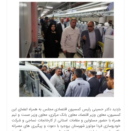
اجتماعی
سیاسی
اقتصادی
ورزشی
فرهنگی
و
هنری
علمی
و
آموزشی
دسترسی
سریع
ارتباط
با
ما
بازدید دکتر حسینی رئیس کمسیون اقتصادی مجلس به همراه اعضای این
برگه
کمسیون، معاون وزیر اقتصاد، معاون بانک مرکزی، معاون وزیر صمت و تیم
نمونه
همراه با حضور مسئولین و مقامات استانی از کارخانجات نساجی و شرکت
خودروسازی فردا موتورز شهرستان بروجرد با دعوت و پیگیری های مصرانه
تعرفه