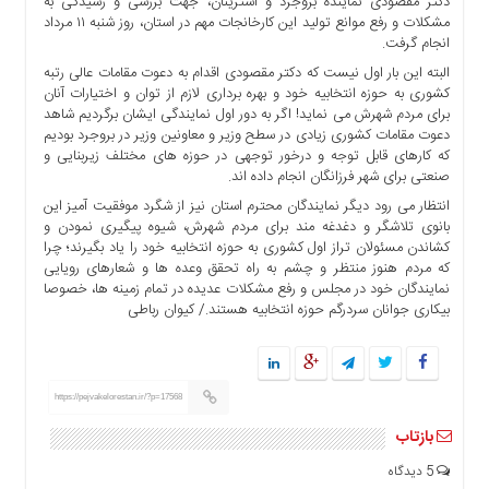
دکتر مقصودی نماینده بروجرد و اشترینان، جهت بررسی و رسیدگی به
ها
مشکلات و رفع موانع تولید این کارخانجات مهم در استان، روز شنبه ۱۱ مرداد
انجام گرفت.
درباره
ما
البته این بار اول نیست که دکتر مقصودی اقدام به دعوت مقامات عالی رتبه
کشوری به حوزه انتخابیه خود و بهره برداری لازم از توان و اختیارات آنان
اخبار
برای مردم شهرش می نماید! اگر به دور اول نمایندگی ایشان برگردیم شاهد
سایت
دعوت مقامات کشوری زیادی در سطح وزیر و معاونین وزیر در بروجرد بودیم
که کارهای قابل توجه و درخور توجهی در حوزه های مختلف زیربنایی و
ارتباط
صنعتی برای شهر فرزانگان انجام داده اند.
با
ما
انتظار می رود دیگر نمایندگان محترم استان نیز از شگرد موفقیت آمیز این
بانوی تلاشگر و دغدغه مند برای مردم شهرش، شیوه پیگیری نمودن و
برگه
کشاندن مسئولان تراز اول کشوری به حوزه انتخابیه خود را یاد بگیرند؛ چرا
نمونه
که مردم هنوز منتظر و چشم به راه تحقق وعده ها و شعارهای رویایی
نمایندگان خود در مجلس و رفع مشکلات عدیده در تمام زمینه ها، خصوصا
تعرفه
بیکاری جوانان سردرگم حوزه انتخابیه هستند./ کیوان رباطی
ها
درباره
ما
https://pejvakelorestan.ir/?p=17568
چند
رسانه
بازتاب
ارتباط
5 دیدگاه
با