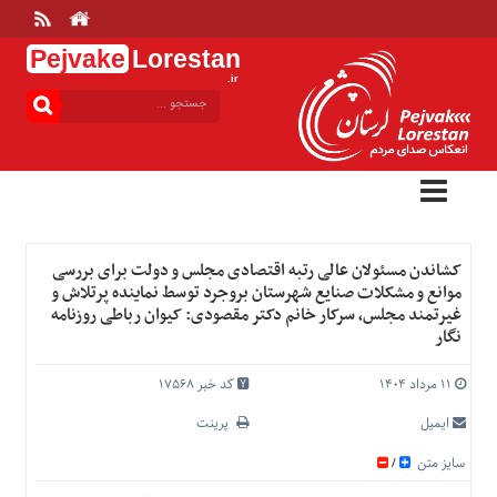
Pejvake
Lorestan
.ir
منوی
بالا
خانه
ارتباط
با
ما
درباره
کشاندن مسئولان عالی رتبه اقتصادی مجلس و دولت برای بررسی
ما
موانع و مشکلات صنایع شهرستان بروجرد توسط نماینده پرتلاش و
غیرتمند مجلس، سرکار خانم دکتر مقصودی: کیوان رباطی روزنامه
تعرفه
نگار
ها
منوی
۱۱ مرداد ۱۴۰۴
کد خبر 17568
اصلی
ایمیل
پرینت
خانه
سایز متن
/
عمومی