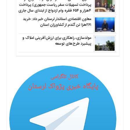
پرداخت تسهیلات سفر ریاست جمهوری/ پرداخت
۴هزار و ۶۵۴ فقره وام ازدواج از ابتدای سال جاری
معاون اقتصادی استاندار لرستان خبر داد: خرید
۲۶۱هزا تن گندم از کشاورزان استان
مولدسازی، راهکاری برای ارزش‌آفرینی املاک و
پیشبرد طرح‌های توسعه