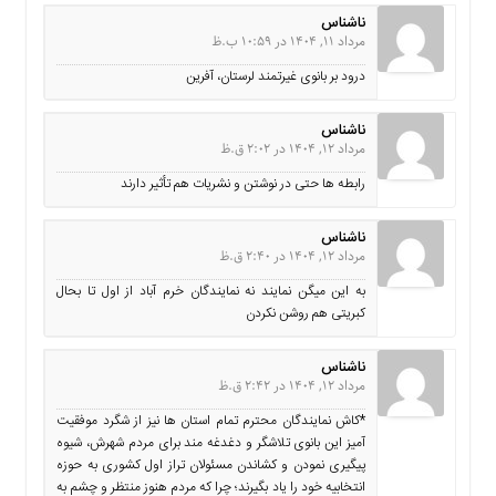
ما
ناشناس
مرداد 11, 1404 در 10:59 ب.ظ
برگه
نمونه
درود بر بانوی غیرتمند لرستان، آفرین
تعرفه
ها
ناشناس
مرداد 12, 1404 در 2:02 ق.ظ
درباره
رابطه ها حتی در نوشتن و نشریات هم تأثیر دارند
ما
ناشناس
مرداد 12, 1404 در 2:40 ق.ظ
به این میگن نمایند نه نمایندگان خرم آباد از اول تا بحال
کبریتی هم روشن نکردن
ناشناس
مرداد 12, 1404 در 2:42 ق.ظ
*کاش نمایندگان محترم تمام استان ها نیز از شگرد موفقیت
آمیز این بانوی تلاشگر و دغدغه مند برای مردم شهرش، شیوه
پیگیری نمودن و کشاندن مسئولان تراز اول کشوری به حوزه
انتخابیه خود را یاد بگیرند؛ چرا که مردم هنوز منتظر و چشم به