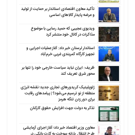
تأکید معاون اقتصادی استاندار بر حمایت از تولید
و عرضه پایدار کالاهای اساسی
ویدیوی عجیبی که حمید رسایی با موضوع
مذاکرات در کانال خود منتشر کرد
استاندار لرستان خبر داد: آغاز عملیات اجرایی و
تجهیز کارگاه کمربندی غربی خرم‌آباد
ظریف: ایران نباید سیاست خارجی خود را تنها بر
محور شرق تعریف کند
ژئوپلیتیک کریدورهای تجاری جدید؛ نقشه انرژی
منطقه‌ از نو ترسیم می‌شود؟ | پیامدهای رقابت
برای دور زدن تنگه هرمز
تذکر به دولت جهت افزایش حقوق کارکنان ‌
معاون وزیر اقتصاد خبر داد؛ آغاز اجرای آزمایشی
طرح انتقال یارانه سوخت به کارت بانکی در