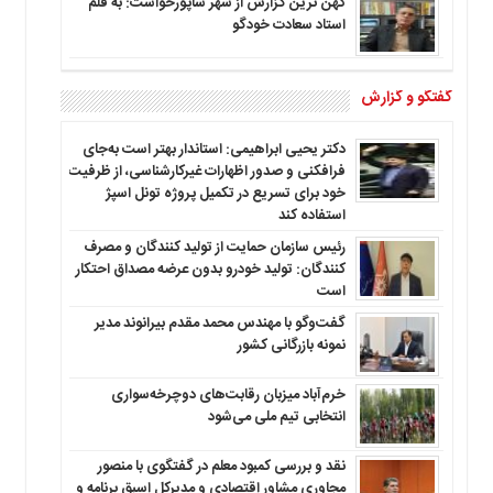
کهن ترین گزارش از شهر شاپورخواست: به قلم
استاد سعادت خودگو
گفتگو و گزارش
دکتر یحیی ابراهیمی: استاندار بهتر است به‌جای
فرافکنی و صدور اظهارات غیرکارشناسی، از ظرفیت
خود برای تسریع در تکمیل پروژه تونل اسپژ
استفاده کند
رئیس سازمان حمایت از تولید کنندگان و مصرف
کنندگان: تولید خودرو بدون عرضه مصداق احتکار
است
گفت‌وگو با مهندس محمد مقدم بیرانوند مدیر
نمونه بازرگانی کشور
خرم‌آباد میزبان رقابت‌های دوچرخه‌سواری
انتخابی تیم ملی می‌شود
نقد و بررسی کمبود معلم در گفتگوی با منصور
مجاوری مشاور اقتصادی و مدیرکل اسبق برنامه و