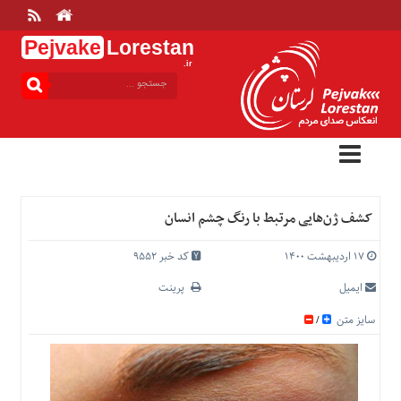
Pejvake
Lorestan
.ir
منوی
بالا
خانه
ارتباط
با
ما
درباره
کشف ژن‌هایی مرتبط با رنگ چشم انسان
ما
تعرفه
۱۷ اردیبهشت ۱۴۰۰
کد خبر 9552
ها
ایمیل
پرینت
منوی
سایز متن
/
اصلی
خانه
عمومی