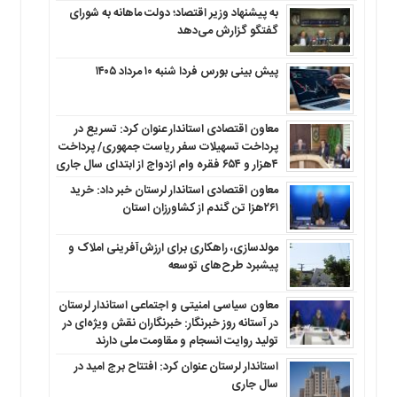
به پیشنهاد وزیر اقتصاد؛ دولت ماهانه به شورای
گفتگو گزارش می‌دهد
پیش بینی بورس فردا شنبه ۱۰ مرداد ۱۴۰۵
معاون اقتصادی استاندار عنوان کرد: تسریع در
پرداخت تسهیلات سفر ریاست جمهوری/ پرداخت
۴هزار و ۶۵۴ فقره وام ازدواج از ابتدای سال جاری
معاون اقتصادی استاندار لرستان خبر داد: خرید
۲۶۱هزا تن گندم از کشاورزان استان
مولدسازی، راهکاری برای ارزش‌آفرینی املاک و
پیشبرد طرح‌های توسعه
معاون سیاسی امنیتی و اجتماعی استاندار لرستان
در آستانه روز خبرنگار: خبرنگاران نقش ویژه‌ای در
تولید روایت انسجام و مقاومت ملی دارند
استاندار لرستان عنوان کرد: افتتاح برج امید در
سال جاری