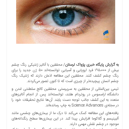
اجتماعی
سیاسی
اقتصادی
ورزشی
فرهنگی
و
هنری
علمی
و
به گزارش پایگاه خبری پژواک لرستان
/ محققین با آنالیز ژنتیکی رنگ چشم
آموزشی
بیش از ۱۹۵،۰۰۰ فرد اروپایی و آسیایی توانسته‌اند ۵۰ ژن جدید را برای
رنگ چشم کشف کنند. محققین این مطالعه اذعان دارند که ژنتیک رنگ
دسترسی
چشم انسان پیچیده‌تر از چیزی است که تا کنون تصور می‌کردند.
سریع
تیمی بین‌المللی از محققین به سرپرستی محققین کالج سلطنتی لندن و
ارتباط
دانشگاه اراسموس در روتردام هلند، توانسته‌اند پس از انجام آنالیزهای
با
متعدد به این کشف جالب توجه دست یابند. آن‌ها نتایج تحقیقات خود را
ما
در مجله‌ی Science Advances به چاپ رسانده‌اند.
برگه
یافته‌های این مطالعه کمک می‌کند تا درک ما از بیماری‌های چشمی مانند
نمونه
آلبینیسم و گلاکوما افزایش پیدا کند. در این بیماری‌ها سطح رنگدانه‌های
موجود در چشم نقش مهمی دارند.
تعرفه