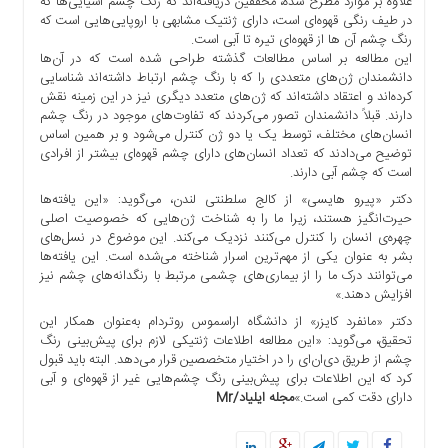
علاوه بر موارد مطرح شده، محققین دریافته‌اند که رنگ چشم آسیایی‌ها که
ها
در طیف رنگی قهوه‌ای است، دارای ژنتیک مشابهی با اروپایی‌هایی است که
رنگ چشم آن ها از قهوه‌ای تیره تا آبی است.
درباره
این مطالعه بر اساس مطالعات گذشته طراحی شده است که در آن‌ها
ما
دانشمندان ژن‌های متعددی را که با رنگ چشم ارتباط داشته‌اند شناسایی
کرده‌اند و اعتقاد داشته‌اند که ژن‌های متعدد دیگری نیز در این زمینه نقش
اخبار
دارند. قبلاً دانشمندان تصور می‌کردند که تفاوت‌های موجود در رنگ چشم
سایت
انسان‌های مختلف، توسط یک یا دو ژن کنترل می‌شود و بر همین اساس
ارتباط
توضیح می‌دادند که تعداد انسان‌های دارای چشم قهوه‌ای بیشتر از افرادی
با
است که چشم آبی دارند.
ما
دکتر «پیرو هایسی» از کالج سلطنتی لندن، می‌گوید: «این یافته‌ها
برگه
حیرت‌انگیز هستند، زیرا ما را به شناخت ژن‌هایی که خصوصیت اصلی
چهره‌ی انسان را کنترل می‌کنند نزدیک می‌کند. این موضوع در نسل‌های
نمونه
بشر به عنوان یکی از مهم‌ترین اسرار شناخته می‌شده است. این یافته‌ها
تعرفه
می‌توانند درک ما را از بیماری‌های چشمی مرتبط با رنگدانه‌های چشم نیز
ها
افزایش دهند.»
درباره
دکتر «مانفرد کایزر» از دانشگاه اراسموس روتردام به‌عنوان همکار این
تحقیق، می‌گوید: «این مطالعه اطلاعات ژنتیکی لازم برای پیش‌بینی رنگ
ما
چشم از طریق دی‌ان‌ای را در اختیار متخصصین قرار می‌دهد. البته باید قبول
چند
کرد که این اطلاعات برای پیش‌بینی رنگ چشم‌هایی غیر از قهوه‌ای و آبی
رسانه
دارای دقت کمی است.»
مجله ایلیاد/Mr
ارتباط
با