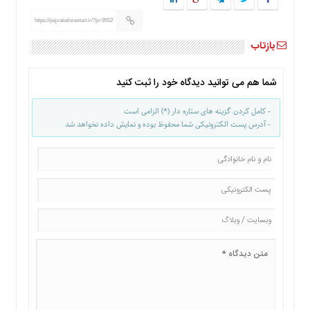
ما
https://pejvakelorestan.ir/?p=9552
برگه
بازتاب
نمونه
تعرفه
ها
شما هم می توانید دیدگاه خود را ثبت کنید
درباره
- کامل کردن گزینه های ستاره دار (*) الزامی است
ما
- آدرس پست الکترونیکی شما محفوظ بوده و نمایش داده نخواهد شد