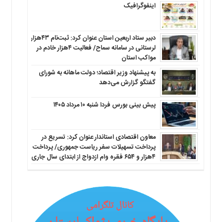
اینفوگرافیک
دبیر ستاد اربعین استان عنوان کرد: ثبت‌نام ۴۳هزار
لرستانی در سامانه سماح/ فعالیت ۴هزار خادم در
مواکب استان
به پیشنهاد وزیر اقتصاد؛ دولت ماهانه به شورای
گفتگو گزارش می‌دهد
پیش بینی بورس فردا شنبه ۱۰ مرداد ۱۴۰۵
معاون اقتصادی استاندار عنوان کرد: تسریع در
پرداخت تسهیلات سفر ریاست جمهوری/ پرداخت
۴هزار و ۶۵۴ فقره وام ازدواج از ابتدای سال جاری