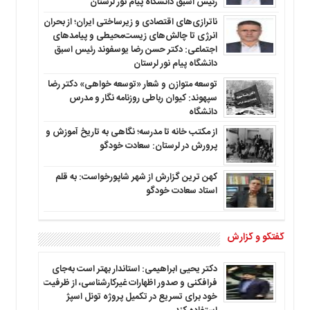
رئیس اسبق دانشگاه پیام نور لرستان
ناترازی‌های اقتصادی و زیرساختی ایران؛ از بحران
انرژی تا چالش‌های زیست‌محیطی و پیامدهای
اجتماعی: دکتر حسن رضا یوسفوند رئیس اسبق
دانشگاه پیام نور لرستان
توسعه متوازن و شعار «توسعه خواهی» دکتر رضا
سپهوند: کیوان رباطی روزنامه نگار و مدرس
دانشگاه
از مکتب خانه تا مدرسه؛ نگاهی به تاریخ آموزش و
پرورش در لرستان: سعادت خودگو
کهن ترین گزارش از شهر شاپورخواست: به قلم
استاد سعادت خودگو
گفتگو و گزارش
دکتر یحیی ابراهیمی: استاندار بهتر است به‌جای
فرافکنی و صدور اظهارات غیرکارشناسی، از ظرفیت
خود برای تسریع در تکمیل پروژه تونل اسپژ