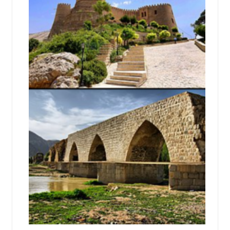
اجتماعی
سیاسی
اقتصادی
ورزشی
فرهنگی
و
هنری
علمی
و
آموزشی
دسترسی
سریع
ارتباط
با
ما
برگه
نمونه
تعرفه