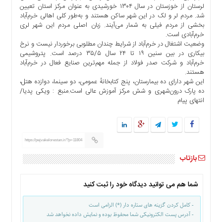
لرستان از خوزستان در سال ۱۳۰۴ خورشیدی به عنوان مرکز استان تعیین
ما
شد. مردم لر و لک در این شهر ساکن هستند و به‌طور کلی اهالی خرم‌آباد
برگه
بخشی از مردم فیلی به‌ شمار می‌آیند. زبان اصلی مردم این شهر لری
نمونه
خرم‌آبادی است.
وضعیت اشتغال در خرم‌آباد از شرایط چندان مطلوبی برخوردار نیست و نرخ
تعرفه
بیکاری در بین سنین ۱۹ تا ۲۴ سال ۳۵/۵ درصد است. پتروشیمی
ها
خرم‌آباد و شرکت صدر فولاد از جمله مهم‌ترین صنایع فعال در خرم‌آباد
هستند.
درباره
این شهر دارای ده بیمارستان، پنج کتابخانهٔ عمومی، دو سینما، دوازده هتل،
ما
ده پارک درون‌شهری و شش مرکز آموزش عالی است.منبع : ویکی پدیا/
انتهای پیام
https://pejvakelorestan.ir/?p=11804
بازتاب
شما هم می توانید دیدگاه خود را ثبت کنید
- کامل کردن گزینه های ستاره دار (*) الزامی است
- آدرس پست الکترونیکی شما محفوظ بوده و نمایش داده نخواهد شد