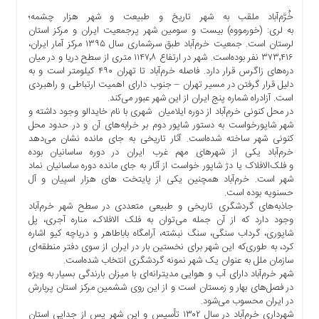
ها
خُرَّم‌آباد ملقب به شهر تاریخ و طبیعت و شهر هزار چشمه؛
به لری: (خورمووه) بیست و سومین شهر پرجمعیت ایران و مرکز استان
درباره
لرستان است. جمعیت خرم‌آباد طبق سرشماری سال ۱۳۹۵ مرکز آمار ایران،
ما
۳۷۳٬۴۱۶ نفر بوده‌است. شهر در ارتفاع ۱۱۴۷٬۸ متری از سطح دریا و در میان
اخبار
دره‌های زاگرس قرار دارد. فاصله خرم‌آباد تا تهران ۴۹۰ کیلومتر است و به
دلیل قرار گرفتن در مسیر تهران – جنوب دارای اهمیت ارتباطی و راهبردی
سایت
است. آزادراه شماره پنج ایران از این شهر عبور می‌کند.
ارتباط
در محل کنونی خرم‌آباد از دوره ایلامیان شهری با نام خایدالو وجود داشته و
با
شهر شاپورخواست به دستور شاپور دوم بر خرابه‌های آن و در حدود محل
ما
کنونی شهر ساخته شده‌است. آثار تاریخی به جای مانده نشان می‌دهد
خرم‌آباد یکی از شهرهای مهم غرب ایران در دوره ساسانیان بوده
برگه
و فلک‌الافلاک یا دژ شاپور خواست از آثار به جای مانده دوره ساسانیان نماد
نمونه
شهر است. خرم‌آباد همچنین یکی از پایتخت‌ های هزار اسپیان و آل
تعرفه
حسنویه بوده‌ است.
جاذبه‌های گردشگری تاریخی و طبیعی متعددی در سطح شهر خرم‌آباد
ها
وجود دارد که از آن جمله می‌توان به فلک ‌الافلاک، مناره آجری، پل
درباره
شاپوری، گرداب سنگی، سنگ نبشته، آرامگاه باباطاهر و دریاچه کیو اشاره
ما
کرد، به‌ طوری‌که این شهر برای نخستین بار در ایران از سوی دفتر منطقه‌ای
سازمان ملل به عنوان یک شهر نمونه گردشگری انتخاب شده‌است.
چند
شهر خرم‌آباد دارای آب و هوایی مدیترانه‌ای با میزان بارندگی بسیار به ویژه
رسانه
در فصل‌های بهار و زمستان است و از این روی ششمین مرکز استان پربارش
ارتباط
در ایران محسوب می‌شود.
شهرداری خرم‌آباد در سال ۱۳۰۲ تأسیس و این شهر پس از جدایی استان
با