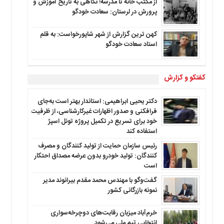
از مکتب خانه تا مدرسه؛ نگاهی به تاریخ آموزش و
پرورش در لرستان: سعادت خودگو
کهن ترین گزارش از شهر شاپورخواست: به قلم
استاد سعادت خودگو
گفتگو و گزارش
دکتر یحیی ابراهیمی: استاندار بهتر است به‌جای
فرافکنی و صدور اظهارات غیرکارشناسی، از ظرفیت
خود برای تسریع در تکمیل پروژه تونل اسپژ
استفاده کند
رئیس سازمان حمایت از تولید کنندگان و مصرف
کنندگان: تولید خودرو بدون عرضه مصداق احتکار
است
گفت‌وگو با مهندس محمد مقدم بیرانوند مدیر
نمونه بازرگانی کشور
خرم‌آباد میزبان رقابت‌های دوچرخه‌سواری
انتخابی تیم ملی می‌شود