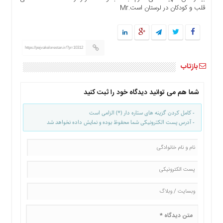
ها
قلب و کودکان در لرستان است.Mr
درباره
ما
اخبار
https://pejvakelorestan.ir/?p=10312
سایت
بازتاب
ارتباط
با
شما هم می توانید دیدگاه خود را ثبت کنید
ما
برگه
- کامل کردن گزینه های ستاره دار (*) الزامی است
نمونه
- آدرس پست الکترونیکی شما محفوظ بوده و نمایش داده نخواهد شد
تعرفه
ها
درباره
ما
چند
رسانه
ارتباط
با