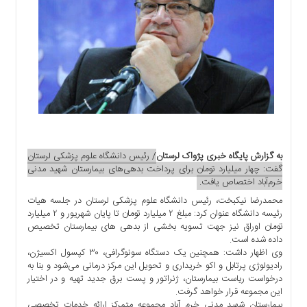
اجتماعی
سیاسی
اقتصادی
ورزشی
فرهنگی
و
هنری
علمی
و
به گزارش پایگاه خبری پژواک لرستان
/ رئیس دانشگاه علوم پزشکی لرستان
آموزشی
گفت: چهار میلیارد تومان برای پرداخت بدهی‌های بیمارستان شهید مدنی
خرم‌آباد اختصاص یافت. ‍
دسترسی
سریع
محمدرضا نیکبخت، رئیس دانشگاه علوم پزشکی لرستان در جلسه هیات
رئیسه دانشگاه عنوان کرد: مبلغ ۲ میلیارد تومان تا پایان شهریور و ۲ میلیارد
ارتباط
تومان اوراق نیز جهت تسویه بخشی از بدهی های بیمارستان تخصیص
با
داده شده است.
ما
وی اظهار داشت: همچنین یک دستگاه سونوگرافی، ۳۰ کپسول اکسیژن،
رادیولوژی پرتابل و اکو خریداری و تحویل این مرکز درمانی می‌شود و بنا به
برگه
درخواست ریاست بیمارستان، ژنراتور و پست برق جدید تهیه و در اختیار
نمونه
این مجموعه قرار خواهد گرفت.
تعرفه
بیمارستان شهید مدنی خرم آباد مجموعه متمرکز ارائه خدمات تخصصی