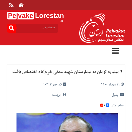
Pejvake
Lorestan
.ir
منوی
بالا
خانه
ارتباط
با
ما
درباره
۴ میلیارد تومان به بیمارستان شهید مدنی خرم‌آباد اختصاص یافت
ما
تعرفه
۲۱ مرداد ۱۴۰۰
کد خبر 10312
ها
ایمیل
پرینت
منوی
سایز متن
/
اصلی
خانه
عمومی