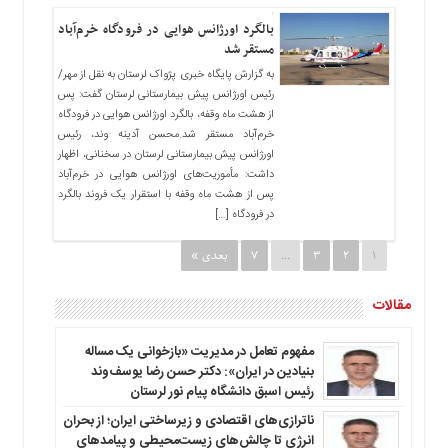
بالگرد اورژانس هوایی در فرودگاه خرم‌آباد
مستقر شد
به گزارش پایگاه خبری پژواک لرستان به نقل از مهر/
رئیس اورژانس پیش بیمارستانی لرستان گفت: پس
از هشت ماه وقفه، بالگرد اورژانس هوایی در فرودگاه
خرم‌آباد مستقر شد.محسن آدینه وند، رئیس
اورژانس پیش بیمارستانی لرستان در سخنانی، اظهار
داشت: مأموریت‌های اورژانس هوایی در خرم‌آباد
پس از هشت ماه وقفه با استقرار یک فروند بالگرد
در فرودگاه […]
1
2
3
…
7
بعدی »
مقالات
مفهوم تعامل در مدیریت «بازخوانی یک مساله
بنیادین در ایران»: دکتر حسن رضا یوسف‌وند
رئیس اسبق دانشگاه پیام نور لرستان
ناترازی‌های اقتصادی و زیرساختی ایران؛ از بحران
انرژی تا چالش‌های زیست‌محیطی و پیامدهای