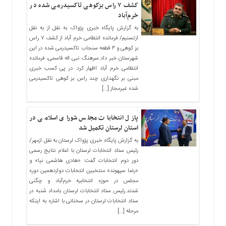
کشف ۷ راس بزکوهی تاکسیدرمی شده در
خرم‌آباد
به گزارش پایگاه خبری پژواک به نقل از به نقل
ازتسنیم/ فرمانده انتظامی خرم آباد از کشف ۷ راس
بز کوهی و ۳ قطعه سنجاب تاکسیدرمی شده در این
شهرستان خبر داد.سرهنگ نبی اله قاسمی، فرمانده
انتظامی خرم آباد اظهار کرد: در پی کسب خبری
مبنی بر نگهداری چند راس بز کوهی تاکسیدرمی
شده غیرمجاز […]
پازل انتخابات مجلس شورای اسلامی در
استان لرستان تکمیل شد
به گزارش پایگاه خبری پژواک لرستان به نقل ازمهر/
رئیس ستاد انتخابات لرستان با اعلام نتایج رسمی
دور دوم انتخابات گفت: «هادی هاشمی نیا» و
«رضا سپهوند» منتخبین انتخابات دوازدهمین دوره
مجلس در حوزه انتخابیه خرم‌آباد و چگنی
شدند.رئیس ستاد انتخابات لرستان بامداد شنبه در
ستاد انتخابات لرستان در سخنانی با اشاره به اینکه
مرحله […]