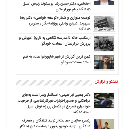
اجتماعی: دکتر حسن رضا یوسفوند رئیس اسبق
دانشگاه پیام نور لرستان
توسعه متوازن و شعار «توسعه خواهی» دکتر رضا
سپهوند: کیوان رباطی روزنامه نگار و مدرس
دانشگاه
از مکتب خانه تا مدرسه؛ نگاهی به تاریخ آموزش و
پرورش در لرستان: سعادت خودگو
کهن ترین گزارش از شهر شاپورخواست: به قلم
استاد سعادت خودگو
گفتگو و گزارش
دکتر یحیی ابراهیمی: استاندار بهتر است به‌جای
فرافکنی و صدور اظهارات غیرکارشناسی، از ظرفیت
خود برای تسریع در تکمیل پروژه تونل اسپژ
استفاده کند
رئیس سازمان حمایت از تولید کنندگان و مصرف
کنندگان: تولید خودرو بدون عرضه مصداق احتکار