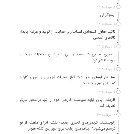
اجتماعی
۱۵ مرداد ۱۴۰۵
سیاسی
اینفوگرافی
اقتصادی
۱۵ مرداد ۱۴۰۵
ورزشی
تأکید معاون اقتصادی استاندار بر حمایت از تولید و عرضه پایدار
فرهنگی
کالاهای اساسی
و
۱۵ مرداد ۱۴۰۵
هنری
ویدیوی عجیبی که حمید رسایی با موضوع مذاکرات در کانال
علمی
خود منتشر کرد
و
۱۴ مرداد ۱۴۰۵
آموزشی
استاندار لرستان خبر داد: آغاز عملیات اجرایی و تجهیز کارگاه
دسترسی
کمربندی غربی خرم‌آباد
سریع
۱۴ مرداد ۱۴۰۵
ارتباط
ظریف: ایران نباید سیاست خارجی خود را تنها بر محور شرق
با
تعریف کند
ما
۱۳ مرداد ۱۴۰۵
برگه
ژئوپلیتیک کریدورهای تجاری جدید؛ نقشه انرژی منطقه‌ از نو
نمونه
ترسیم می‌شود؟ | پیامدهای رقابت برای دور زدن تنگه هرمز
تعرفه