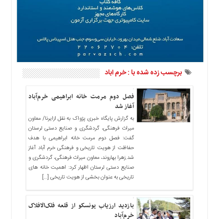
ما
برگه
نمونه
تعرفه
ها
درباره
برچسب زده شده با : خرم اباد
ما
فصل دوم مرمت خانه ابراهیمی خرم‌آباد
آغاز شد
به گزارش پایگاه خبری پژواک به نقل ازایرنا/ معاون
میراث فرهنگی، گردشگری و صنایع دستی لرستان
گفت: فصل دوم مرمت خانه ابراهیمی با هدف
حفاظت از هویت تاریخی و فرهنگی خرم آباد آغاز
شد.زهرا بهاروند، معاون میراث فرهنگی، گردشگری و
صنایع دستی لرستان اظهار کرد: اهمیت خانه های
تاریخی به عنوان بخشی از هویت تاریخی […]
بازدید ارزیاب یونسکو از قلعه فلک‌الافلاک
خرم‌آباد