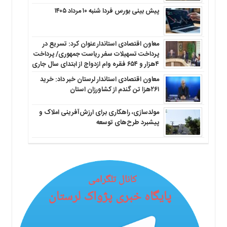
پیش بینی بورس فردا شنبه ۱۰ مرداد ۱۴۰۵
معاون اقتصادی استاندار عنوان کرد: تسریع در
پرداخت تسهیلات سفر ریاست جمهوری/ پرداخت
۴هزار و ۶۵۴ فقره وام ازدواج از ابتدای سال جاری
معاون اقتصادی استاندار لرستان خبر داد: خرید
۲۶۱هزا تن گندم از کشاورزان استان
مولدسازی، راهکاری برای ارزش‌آفرینی املاک و
پیشبرد طرح‌های توسعه