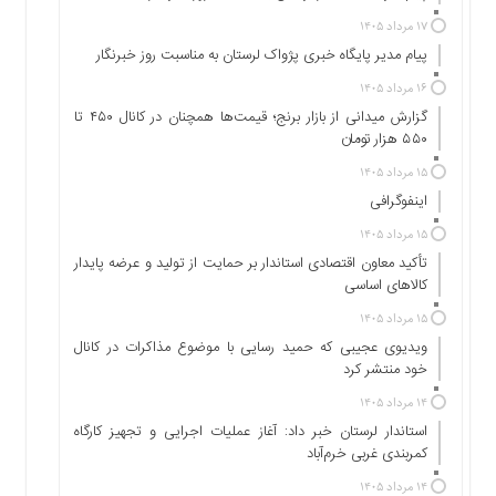
اجتماعی
۱۷ مرداد ۱۴۰۵
سیاسی
پیام مدیر پایگاه خبری پژواک لرستان به مناسبت روز خبرنگار
اقتصادی
۱۶ مرداد ۱۴۰۵
ورزشی
گزارش میدانی از بازار برنج؛ قیمت‌ها همچنان در کانال ۴۵۰ تا
فرهنگی
۵۵۰ هزار تومان
و
۱۵ مرداد ۱۴۰۵
هنری
اینفوگرافی
علمی
۱۵ مرداد ۱۴۰۵
و
آموزشی
تأکید معاون اقتصادی استاندار بر حمایت از تولید و عرضه پایدار
کالاهای اساسی
دسترسی
۱۵ مرداد ۱۴۰۵
سریع
ویدیوی عجیبی که حمید رسایی با موضوع مذاکرات در کانال
ارتباط
خود منتشر کرد
با
ما
۱۴ مرداد ۱۴۰۵
برگه
استاندار لرستان خبر داد: آغاز عملیات اجرایی و تجهیز کارگاه
کمربندی غربی خرم‌آباد
نمونه
تعرفه
۱۴ مرداد ۱۴۰۵