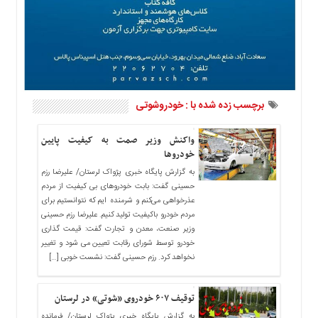
ما
برگه
نمونه
تعرفه
ها
درباره
برچسب زده شده با : خودروشوتی
ما
واکنش وزیر صمت به کیفیت پایین
خودروها
به گزارش پایگاه خبری پژواک لرستان/ علیرضا رزم
حسینی گفت: بابت خودرو‌های بی کیفیت از مردم
عذرخواهی می‌کنم و شرمنده ایم که نتوانستیم برای
مردم خودرو باکیفیت تولید کنیم. علیرضا رزم حسینی
وزیر صنعت، معدن و تجارت گفت: قیمت گذاری
خودرو توسط شورای رقابت تعیین می شود و تغییر
نخواهد کرد. رزم حسینی گفت: نشست خوبی […]
توقیف ۶۰۷ خودروی «شوتی» در لرستان
به گزارش پایگاه خبری پژواک لرستان/ فرمانده