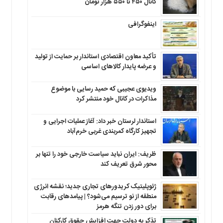
کانال ۴۵۰ تا ۵۵۰ هزار تومان
اینفوگرافی
تأکید معاون اقتصادی استاندار بر حمایت از تولید
و عرضه پایدار کالاهای اساسی
ویدیوی عجیبی که حمید رسایی با موضوع
مذاکرات در کانال خود منتشر کرد
استاندار لرستان خبر داد: آغاز عملیات اجرایی و
تجهیز کارگاه کمربندی غربی خرم‌آباد
ظریف: ایران نباید سیاست خارجی خود را تنها بر
محور شرق تعریف کند
ژئوپلیتیک کریدورهای تجاری جدید؛ نقشه انرژی
منطقه‌ از نو ترسیم می‌شود؟ | پیامدهای رقابت
برای دور زدن تنگه هرمز
تذکر به دولت جهت افزایش حقوق کارکنان ‌