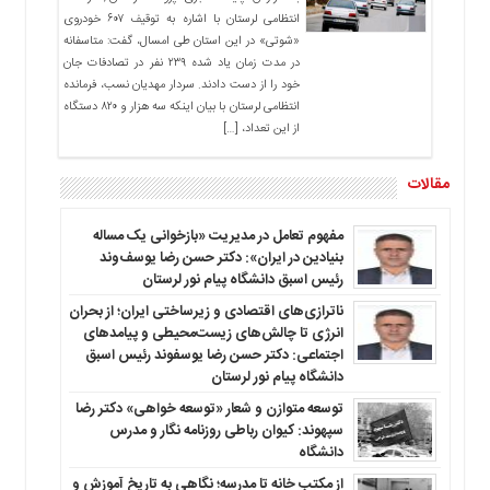
انتظامی لرستان با اشاره به توقیف ۶۰۷ خودروی
«شوتی» در این استان طی امسال، گفت: متاسفانه
در مدت زمان یاد شده ۲۳۹ نفر در تصادفات جان
خود را از دست دادند. سردار مهدیان نسب، فرمانده
انتظامی لرستان با بیان اینکه سه هزار و ۸۲۰ دستگاه
از این تعداد، […]
مقالات
مفهوم تعامل در مدیریت «بازخوانی یک مساله
بنیادین در ایران»: دکتر حسن رضا یوسف‌وند
رئیس اسبق دانشگاه پیام نور لرستان
ناترازی‌های اقتصادی و زیرساختی ایران؛ از بحران
انرژی تا چالش‌های زیست‌محیطی و پیامدهای
اجتماعی: دکتر حسن رضا یوسفوند رئیس اسبق
دانشگاه پیام نور لرستان
توسعه متوازن و شعار «توسعه خواهی» دکتر رضا
سپهوند: کیوان رباطی روزنامه نگار و مدرس
دانشگاه
از مکتب خانه تا مدرسه؛ نگاهی به تاریخ آموزش و