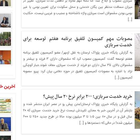
سربازی مصوب و ابلاغ شد؛ اما نکته مهم علاوه بر کاهش مدت سربازی، تغییر در
میزان مسافت مدنظر بین یگان خدمتی و محل سکونت برای تعیین بومی یا غیر
بومی بودن مشمولان است.سربازی واژه ناشناخته و عجیب و غریبی نیست، حکایت
[…]
مصوبات مهم کمیسون تلفیق برنامه هفتم توسعه برای
خدمت سربازی
به گزارش پایگاه خبری پژواک لرستان به نقل ازمهر/ عضو کمیسیون تلفیق برنامه
هفتم توسعه گفت: کمیسیون مصوب کرد که مشمولان دارای ۳ فرزند و بیشتر و
مشمولان بالای ۳۵ سال دارای دو فرزند از خدمت سربازی معاف شوند.جبار کوچکی
نژاد با اشاره به مصوبات کمیسیون تلفیق در حوزه دفاعی بیان کرد: پیرو مصوبه
کمیسیون […]
آخرین خب
خرید خدمت سربازی؛ ۲۰۰ برابرِ نرخ ۲۰ سال پیش؟
به گزارش پایگاه خبری پژواک لرستان/متن پیش رو در عصر ایران منتشر شده و
بازنشر آن در آخرین خبر به معنای تاییدش نیست نرخ خرید خدمت سربازی که ۲۰
سال قبل و در سال ۸۰ بین ۱٫۵ تا ۳ میلیون بوده حالا در طرح جدید ۲۵۰ تا ۶۰۰
میلیون شده! در حالی که دستمزدها و […]