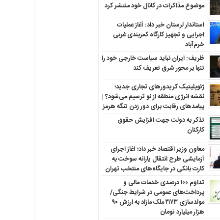
موضوع مذاکرات در کانال خود منتشر کرد
استاندار لرستان خبر داد: آغاز عملیات
اجرایی و تجهیز کارگاه کمربندی غربی
خرم‌آباد
ظریف: ایران نباید سیاست خارجی خود را
تنها بر محور شرق تعریف کند
ژئوپلیتیک کریدورهای تجاری جدید؛
نقشه انرژی منطقه‌ از نو ترسیم می‌شود؟ |
پیامدهای رقابت برای دور زدن تنگه هرمز
تذکر به دولت جهت افزایش حقوق
کارکنان ‌
معاون وزیر اقتصاد خبر داد؛ آغاز اجرای
آزمایشی طرح انتقال یارانه سوخت به
کارت بانکی در جایگاه‌های منتخب تهران
تداوم ۱۰۰ درصدی خدمات مالی و
پرداخت‌های عمومی در شرایط جنگی/
مولدسازی ۲۱۷۳ ملک مازاد به ارزش ۹۰
هزار میلیارد تومان