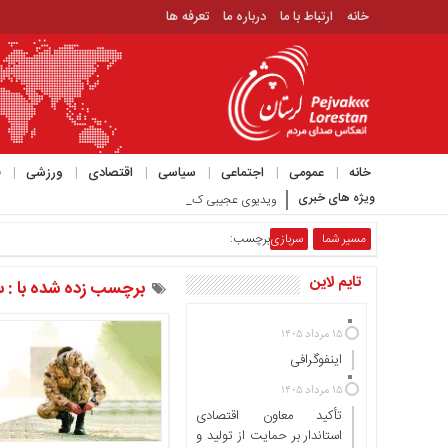
خانه
ارتباط با ما
درباره ما
تعرفه ها
منوی
بالا
خانه
ارتباط
خانه
عمومی
اجتماعی
سیاسی
اقتصادی
ورزشی
ف
با
ویژه های خبری
ویدیوی عجیبی که حمید رسایی با موضوع مذاکرات در_
ما
درباره
مسیر شما
سربازی
برچسب:
ما
تایم لاین
تعرفه
برچسب زده شده با : س
ها
۱۵ مرداد ۱۴۰۵
منوی
اینفوگرافی
اصلی
۱۵ مرداد ۱۴۰۵
خانه
تأکید معاون اقتصادی
عمومی
استاندار بر حمایت از تولید و