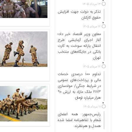
۱۳ مرداد ۱۴۰۵
ها
تذکر به دولت جهت افزایش
درباره
حقوق کارکنان ‌
ما
۱۲ مرداد ۱۴۰۵
اخبار
معاون وزیر اقتصاد خبر داد؛
سایت
آغاز اجرای آزمایشی طرح
انتقال یارانه سوخت به کارت
ارتباط
بانکی در جایگاه‌های منتخب
با
تهران
ما
۱۲ مرداد ۱۴۰۵
برگه
تداوم ۱۰۰ درصدی خدمات
نمونه
مالی و پرداخت‌های عمومی
تعرفه
در شرایط جنگی/ مولدسازی
ها
۲۱۷۳ ملک مازاد به ارزش ۹۰
هزار میلیارد تومان
درباره
ما
۱۱ مرداد ۱۴۰۵
رئیس‌جمهور: همه اعضای
چند
شعام با تفاهم‌نامه امضا شده
رسانه
همدل و هم‌نظرند
ارتباط