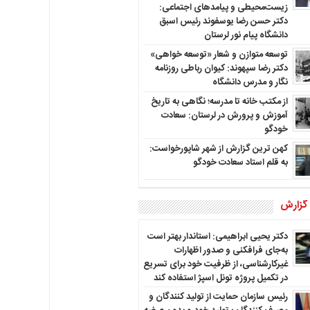
زیست‌محیطی و پیامدهای اجتماعی:
دکتر حسن رضا یوسفوند رئیس اسبق
دانشگاه پیام نور لرستان
توسعه متوازن و شعار «توسعه خواهی»
دکتر رضا سپهوند: کیوان رباطی روزنامه
نگار و مدرس دانشگاه
از مکتب خانه تا مدرسه؛ نگاهی به تاریخ
آموزش و پرورش در لرستان: سعادت
خودگو
کهن ترین گزارش از شهر شاپورخواست:
به قلم استاد سعادت خودگو
 گزارش
دکتر یحیی ابراهیمی: استاندار بهتر است
به‌جای فرافکنی و صدور اظهارات
غیرکارشناسی، از ظرفیت خود برای تسریع
در تکمیل پروژه تونل اسپژ استفاده کند
رئیس سازمان حمایت از تولید کنندگان و