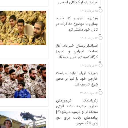
اجتماعی
عرضه پایدار کالاهای اساسی
سیاسی
۱۵ مرداد ۱۴۰۵
اقتصادی
ویدیوی عجیبی که حمید
رسایی با موضوع مذاکرات در
ورزشی
کانال خود منتشر کرد
فرهنگی
۱۴ مرداد ۱۴۰۵
و
استاندار لرستان خبر داد: آغاز
هنری
عملیات اجرایی و تجهیز
علمی
کارگاه کمربندی غربی خرم‌آباد
و
۱۴ مرداد ۱۴۰۵
آموزشی
ظریف: ایران نباید سیاست
دسترسی
خارجی خود را تنها بر محور
سریع
شرق تعریف کند
ارتباط
۱۳ مرداد ۱۴۰۵
با
ژئوپلیتیک کریدورهای
ما
تجاری جدید؛ نقشه انرژی
منطقه‌ از نو ترسیم می‌شود؟ |
برگه
پیامدهای رقابت برای دور
نمونه
زدن تنگه هرمز
تعرفه