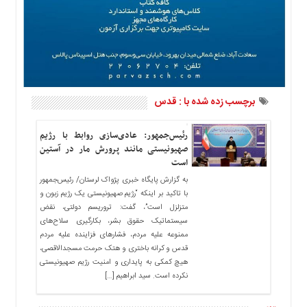
ما
برگه
نمونه
تعرفه
ها
درباره
برچسب زده شده با : قدس
ما
رئیس‌جمهور: عادی‌سازی روابط با رژیم
صهیونیستی مانند پرورش مار در آستین
است
به گزارش پایگاه خبری پژواک لرستان/ رئیس‌جمهور
با تاکید بر اینکه “رژیم صهیونیستی یک رژیم زبون و
متزلزل است”، گفت: تروریسم دولتی، نقض
سیستماتیک حقوق بشر، بکارگیری سلاح‌های
ممنوعه علیه مردم، فشارهای فزاینده علیه مردم
قدس و کرانه باختری و هتک حرمت مسجدالاقصی،
هیچ کمکی به پایداری و امنیت رژیم صهیونیستی
نکرده است. سید ابراهیم […]