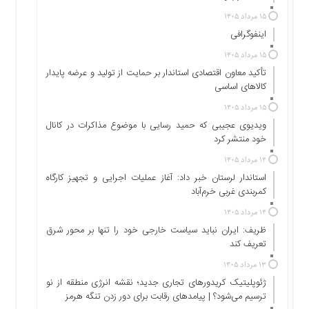
اجتماعی
۱۵ مرداد ۱۴۰۵
سیاسی
اینفوگرافی
اقتصادی
۱۵ مرداد ۱۴۰۵
ورزشی
تأکید معاون اقتصادی استاندار بر حمایت از تولید و عرضه پایدار
فرهنگی
کالاهای اساسی
و
۱۵ مرداد ۱۴۰۵
هنری
ویدیوی عجیبی که حمید رسایی با موضوع مذاکرات در کانال
علمی
خود منتشر کرد
و
۱۴ مرداد ۱۴۰۵
آموزشی
استاندار لرستان خبر داد: آغاز عملیات اجرایی و تجهیز کارگاه
دسترسی
کمربندی غربی خرم‌آباد
سریع
۱۴ مرداد ۱۴۰۵
ارتباط
ظریف: ایران نباید سیاست خارجی خود را تنها بر محور شرق
با
تعریف کند
ما
۱۳ مرداد ۱۴۰۵
برگه
ژئوپلیتیک کریدورهای تجاری جدید؛ نقشه انرژی منطقه‌ از نو
نمونه
ترسیم می‌شود؟ | پیامدهای رقابت برای دور زدن تنگه هرمز
تعرفه