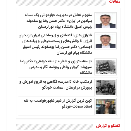
مقالات
مفهوم تعامل در مدیریت «بازخوانی یک مساله
بنیادین در ایران»: دکتر حسن رضا یوسف‌وند
رئیس اسبق دانشگاه پیام نور لرستان
ناترازی‌های اقتصادی و زیرساختی ایران؛ از بحران
انرژی تا چالش‌های زیست‌محیطی و پیامدهای
اجتماعی: دکتر حسن رضا یوسفوند رئیس اسبق
دانشگاه پیام نور لرستان
توسعه متوازن و شعار «توسعه خواهی» دکتر رضا
سپهوند: کیوان رباطی روزنامه نگار و مدرس
دانشگاه
از مکتب خانه تا مدرسه؛ نگاهی به تاریخ آموزش و
پرورش در لرستان: سعادت خودگو
کهن ترین گزارش از شهر شاپورخواست: به قلم
استاد سعادت خودگو
گفتگو و گزارش