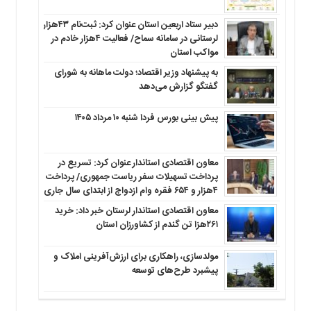
دبیر ستاد اربعین استان عنوان کرد: ثبت‌نام ۴۳هزار
لرستانی در سامانه سماح/ فعالیت ۴هزار خادم در
مواکب استان
به پیشنهاد وزیر اقتصاد؛ دولت ماهانه به شورای
گفتگو گزارش می‌دهد
پیش بینی بورس فردا شنبه ۱۰ مرداد ۱۴۰۵
معاون اقتصادی استاندار عنوان کرد: تسریع در
پرداخت تسهیلات سفر ریاست جمهوری/ پرداخت
۴هزار و ۶۵۴ فقره وام ازدواج از ابتدای سال جاری
معاون اقتصادی استاندار لرستان خبر داد: خرید
۲۶۱هزا تن گندم از کشاورزان استان
مولدسازی، راهکاری برای ارزش‌آفرینی املاک و
پیشبرد طرح‌های توسعه