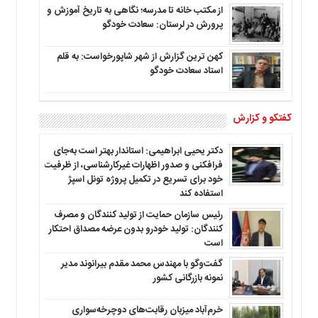
از مکتب خانه تا مدرسه؛ نگاهی به تاریخ آموزش و
پرورش در لرستان: سعادت خودگو
کهن ترین گزارش از شهر شاپورخواست: به قلم
استاد سعادت خودگو
گفتگو و گزارش
دکتر یحیی ابراهیمی: استاندار بهتر است به‌جای
فرافکنی و صدور اظهارات غیرکارشناسی، از ظرفیت
خود برای تسریع در تکمیل پروژه تونل اسپژ
استفاده کند
رئیس سازمان حمایت از تولید کنندگان و مصرف
کنندگان: تولید خودرو بدون عرضه مصداق احتکار
است
گفت‌وگو با مهندس محمد مقدم بیرانوند مدیر
نمونه بازرگانی کشور
خرم‌آباد میزبان رقابت‌های دوچرخه‌سواری