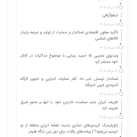
اجتماعی
۱۵ مرداد ۱۴۰۵
سیاسی
اینفوگرافی
اقتصادی
۱۵ مرداد ۱۴۰۵
ورزشی
تأکید معاون اقتصادی استاندار بر حمایت از تولید و عرضه پایدار
فرهنگی
کالاهای اساسی
و
۱۵ مرداد ۱۴۰۵
هنری
ویدیوی عجیبی که حمید رسایی با موضوع مذاکرات در کانال
علمی
خود منتشر کرد
و
۱۴ مرداد ۱۴۰۵
آموزشی
استاندار لرستان خبر داد: آغاز عملیات اجرایی و تجهیز کارگاه
دسترسی
کمربندی غربی خرم‌آباد
سریع
۱۴ مرداد ۱۴۰۵
ارتباط
ظریف: ایران نباید سیاست خارجی خود را تنها بر محور شرق
با
تعریف کند
ما
۱۳ مرداد ۱۴۰۵
برگه
ژئوپلیتیک کریدورهای تجاری جدید؛ نقشه انرژی منطقه‌ از نو
نمونه
ترسیم می‌شود؟ | پیامدهای رقابت برای دور زدن تنگه هرمز
تعرفه