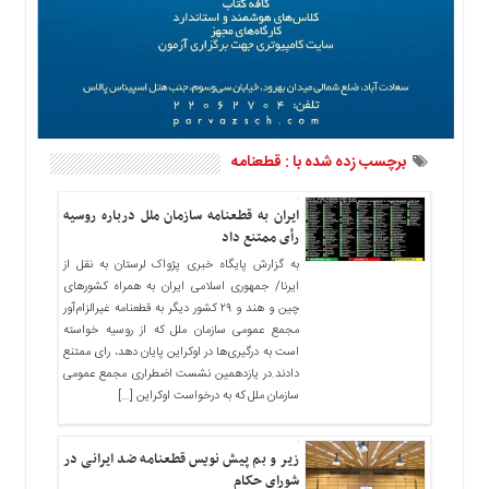
ما
برگه
نمونه
تعرفه
ها
درباره
برچسب زده شده با : قطعنامه
ما
ایران به قطعنامه سازمان ملل درباره روسیه
رأی ممتنع داد
به گزارش پایگاه خبری پژواک لرستان به نقل از
ایرنا/ جمهوری اسلامی ایران به همراه کشورهای
چین و هند و ۲۹ کشور دیگر به قطعنامه غیرالزام‌آور
مجمع عمومی سازمان ملل که از روسیه خواسته
است به درگیری‌ها در اوکراین پایان دهد، رای ممتنع
دادند.در یازدهمین نشست اضطراری مجمع عمومی
سازمان ملل که به درخواست اوکراین […]
زیر و بم پیش نویس قطعنامه ضد ایرانی در
شورای حکام