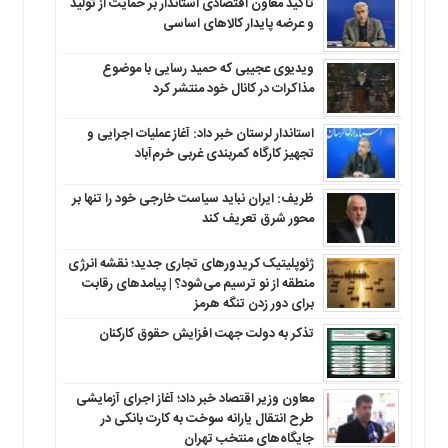
تأکید معاون اقتصادی استاندار بر حمایت از تولید
و عرضه پایدار کالاهای اساسی
ویدیوی عجیبی که حمید رسایی با موضوع
مذاکرات در کانال خود منتشر کرد
استاندار لرستان خبر داد: آغاز عملیات اجرایی و
تجهیز کارگاه کمربندی غربی خرم‌آباد
ظریف: ایران نباید سیاست خارجی خود را تنها بر
محور شرق تعریف کند
ژئوپلیتیک کریدورهای تجاری جدید؛ نقشه انرژی
منطقه‌ از نو ترسیم می‌شود؟ | پیامدهای رقابت
برای دور زدن تنگه هرمز
تذکر به دولت جهت افزایش حقوق کارکنان ‌
معاون وزیر اقتصاد خبر داد؛ آغاز اجرای آزمایشی
طرح انتقال یارانه سوخت به کارت بانکی در
جایگاه‌های منتخب تهران