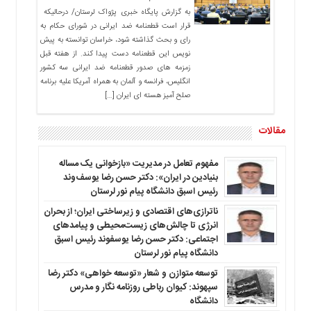
به گزارش پایگاه خبری پژواک لرستان/ درحالیکه
قرار است قطعنامه ضد ایرانی در شورای حکام به
رای و بحث گذاشته شود، خراسان توانسته به پیش
نویس این قطعنامه دست پیدا کند. از هفته قبل
زمزمه های صدور قطعنامه ضد ایرانی سه کشور
انگلیس، فرانسه و آلمان به همراه آمریکا علیه برنامه
صلح آمیز هسته ای ایران […]
مقالات
مفهوم تعامل در مدیریت «بازخوانی یک مساله
بنیادین در ایران»: دکتر حسن رضا یوسف‌وند
رئیس اسبق دانشگاه پیام نور لرستان
ناترازی‌های اقتصادی و زیرساختی ایران؛ از بحران
انرژی تا چالش‌های زیست‌محیطی و پیامدهای
اجتماعی: دکتر حسن رضا یوسفوند رئیس اسبق
دانشگاه پیام نور لرستان
توسعه متوازن و شعار «توسعه خواهی» دکتر رضا
سپهوند: کیوان رباطی روزنامه نگار و مدرس
دانشگاه