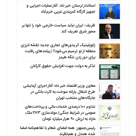
استاندار لرستان خبر داد: آغاز عملیات اجرایی و
تجهیز کارگاه کمربندی غربی خرم‌آباد
ظریف: ایران نباید سیاست خارجی خود را تنها بر
محور شرق تعریف کند
ژئوپلیتیک کریدورهای تجاری جدید؛ نقشه انرژی
منطقه‌ از نو ترسیم می‌شود؟ | پیامدهای رقابت
برای دور زدن تنگه هرمز
تذکر به دولت جهت افزایش حقوق کارکنان ‌
معاون وزیر اقتصاد خبر داد؛ آغاز اجرای آزمایشی
طرح انتقال یارانه سوخت به کارت بانکی در
جایگاه‌های منتخب تهران
تداوم ۱۰۰ درصدی خدمات مالی و پرداخت‌های
عمومی در شرایط جنگی/ مولدسازی ۲۱۷۳ ملک
مازاد به ارزش ۹۰ هزار میلیارد تومان
رئیس‌جمهور: همه اعضای شعام با تفاهم‌نامه امضا
شده همدل و هم‌نظرند