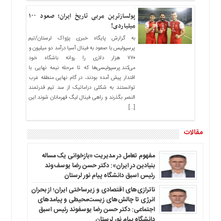
پولسازترین مربی تاریخ ایران؛ صعود ۱۰۰
میلیاردی!
به گزارش پایگاه خبری پژواک لرستان/تیم
پرسپولیس با صعود به فینال آسیا درآمد دو میلیون و
۷۷۰ هزار دلاری را روانه باشگاه خود
می‌کند.پرسپولیسی‌ها که تا مرحله نیمه نهایی با
اقتدار پیش آمده بودند، در گام نهایی منطقه غرب
توانستند به شکلی دراماتیک از سد تیم قدرتمند
النصر بگذرند و راهی فینال لیگ قهرمانان شوند.این
[…]
مقالات
مفهوم تعامل در مدیریت «بازخوانی یک مساله
بنیادین در ایران»: دکتر حسن رضا یوسف‌وند
رئیس اسبق دانشگاه پیام نور لرستان
ناترازی‌های اقتصادی و زیرساختی ایران؛ از بحران
انرژی تا چالش‌های زیست‌محیطی و پیامدهای
اجتماعی: دکتر حسن رضا یوسفوند رئیس اسبق
دانشگاه پیام نور لرستان