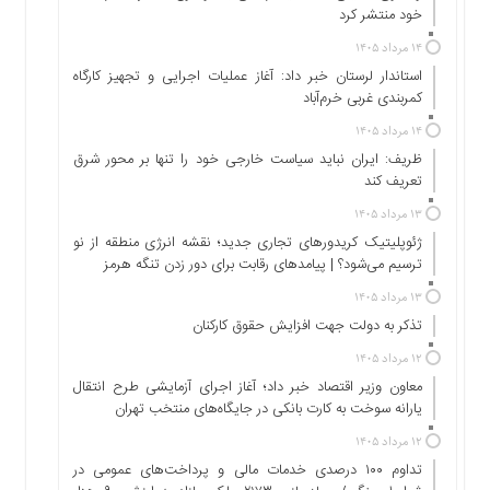
اجتماعی
خود منتشر کرد
سیاسی
۱۴ مرداد ۱۴۰۵
اقتصادی
استاندار لرستان خبر داد: آغاز عملیات اجرایی و تجهیز کارگاه
کمربندی غربی خرم‌آباد
ورزشی
فرهنگی
۱۴ مرداد ۱۴۰۵
و
ظریف: ایران نباید سیاست خارجی خود را تنها بر محور شرق
هنری
تعریف کند
علمی
۱۳ مرداد ۱۴۰۵
و
ژئوپلیتیک کریدورهای تجاری جدید؛ نقشه انرژی منطقه‌ از نو
آموزشی
ترسیم می‌شود؟ | پیامدهای رقابت برای دور زدن تنگه هرمز
دسترسی
۱۳ مرداد ۱۴۰۵
سریع
تذکر به دولت جهت افزایش حقوق کارکنان ‌
ارتباط
۱۲ مرداد ۱۴۰۵
با
معاون وزیر اقتصاد خبر داد؛ آغاز اجرای آزمایشی طرح انتقال
ما
یارانه سوخت به کارت بانکی در جایگاه‌های منتخب تهران
برگه
۱۲ مرداد ۱۴۰۵
نمونه
تداوم ۱۰۰ درصدی خدمات مالی و پرداخت‌های عمومی در
تعرفه