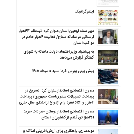
اینفوگرافیک
دبیر ستاد اربعین استان عنوان کرد: ثبت‌نام ۴۳هزار
لرستانی در سامانه سماح/ فعالیت ۴هزار خادم در
مواکب استان
به پیشنهاد وزیر اقتصاد؛ دولت ماهانه به شورای
گفتگو گزارش می‌دهد
پیش بینی بورس فردا شنبه ۱۰ مرداد ۱۴۰۵
معاون اقتصادی استاندار عنوان کرد: تسریع در
پرداخت تسهیلات سفر ریاست جمهوری/ پرداخت
۴هزار و ۶۵۴ فقره وام ازدواج از ابتدای سال جاری
معاون اقتصادی استاندار لرستان خبر داد: خرید
۲۶۱هزا تن گندم از کشاورزان استان
مولدسازی، راهکاری برای ارزش‌آفرینی املاک و