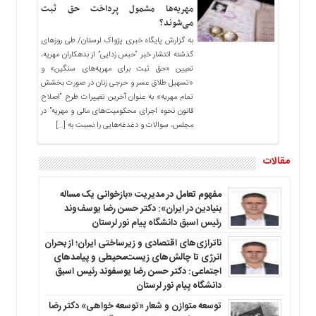
مهریه‌ها مشمول پرداخت حق ثبت
می‌شوند؟
به گزارش پایگاه خبری پژواک لرستان/ طی روزهای
گذشته انتشار خبر “حبس زدایی” از بدهکاران مهریه،
تعیین «حق ثبت برای مهریه‌های سنگین» و
«تسهیل طلاق عسر و حرجی زنان در صورت بخشش
تمام مهریه» به عنوان آخرین تغییرات طرح “اصلاح
قانون نحوه اجرای محکومیت‌های مالی و مهریه” در
مجلس، سوالات و دغدغه‌هایی را نسبت به […]
مقالات
مفهوم تعامل در مدیریت «بازخوانی یک مساله
بنیادین در ایران»: دکتر حسن رضا یوسف‌وند
رئیس اسبق دانشگاه پیام نور لرستان
ناترازی‌های اقتصادی و زیرساختی ایران؛ از بحران
انرژی تا چالش‌های زیست‌محیطی و پیامدهای
اجتماعی: دکتر حسن رضا یوسفوند رئیس اسبق
دانشگاه پیام نور لرستان
توسعه متوازن و شعار «توسعه خواهی» دکتر رضا