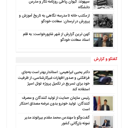
سپهوند: کیوان رباطی روزنامه نگار و مدرس
دانشگاه
از مکتب خانه تا مدرسه؛ نگاهی به تاریخ آموزش و
پرورش در لرستان: سعادت خودگو
کهن ترین گزارش از شهر شاپورخواست: به قلم
استاد سعادت خودگو
گفتگو و گزارش
دکتر یحیی ابراهیمی: استاندار بهتر است به‌جای
فرافکنی و صدور اظهارات غیرکارشناسی، از ظرفیت
خود برای تسریع در تکمیل پروژه تونل اسپژ
استفاده کند
رئیس سازمان حمایت از تولید کنندگان و مصرف
کنندگان: تولید خودرو بدون عرضه مصداق احتکار
است
گفت‌وگو با مهندس محمد مقدم بیرانوند مدیر
نمونه بازرگانی کشور