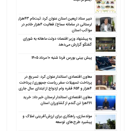
دبیر ستاد اربعین استان عنوان کرد: ثبت‌نام ۴۳هزار
لرستانی در سامانه سماح/ فعالیت ۴هزار خادم در
مواکب استان
به پیشنهاد وزیر اقتصاد؛ دولت ماهانه به شورای
گفتگو گزارش می‌دهد
پیش بینی بورس فردا شنبه ۱۰ مرداد ۱۴۰۵
معاون اقتصادی استاندار عنوان کرد: تسریع در
پرداخت تسهیلات سفر ریاست جمهوری/ پرداخت
۴هزار و ۶۵۴ فقره وام ازدواج از ابتدای سال جاری
معاون اقتصادی استاندار لرستان خبر داد: خرید
۲۶۱هزا تن گندم از کشاورزان استان
مولدسازی، راهکاری برای ارزش‌آفرینی املاک و
پیشبرد طرح‌های توسعه