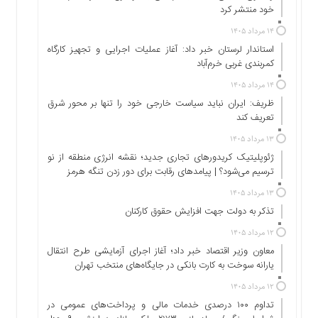
اجتماعی
خود منتشر کرد
سیاسی
۱۴ مرداد ۱۴۰۵
اقتصادی
استاندار لرستان خبر داد: آغاز عملیات اجرایی و تجهیز کارگاه
کمربندی غربی خرم‌آباد
ورزشی
فرهنگی
۱۴ مرداد ۱۴۰۵
و
ظریف: ایران نباید سیاست خارجی خود را تنها بر محور شرق
هنری
تعریف کند
علمی
۱۳ مرداد ۱۴۰۵
و
ژئوپلیتیک کریدورهای تجاری جدید؛ نقشه انرژی منطقه‌ از نو
آموزشی
ترسیم می‌شود؟ | پیامدهای رقابت برای دور زدن تنگه هرمز
دسترسی
۱۳ مرداد ۱۴۰۵
سریع
تذکر به دولت جهت افزایش حقوق کارکنان ‌
ارتباط
۱۲ مرداد ۱۴۰۵
با
معاون وزیر اقتصاد خبر داد؛ آغاز اجرای آزمایشی طرح انتقال
ما
یارانه سوخت به کارت بانکی در جایگاه‌های منتخب تهران
برگه
۱۲ مرداد ۱۴۰۵
نمونه
تداوم ۱۰۰ درصدی خدمات مالی و پرداخت‌های عمومی در
تعرفه