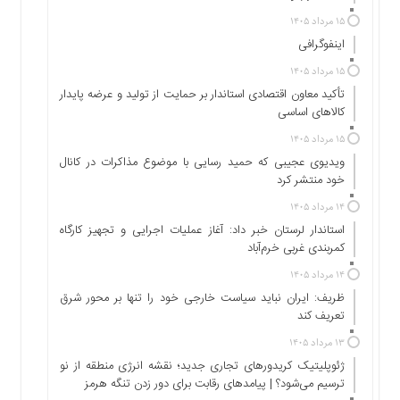
اجتماعی
۱۵ مرداد ۱۴۰۵
سیاسی
اینفوگرافی
اقتصادی
۱۵ مرداد ۱۴۰۵
ورزشی
تأکید معاون اقتصادی استاندار بر حمایت از تولید و عرضه پایدار
فرهنگی
کالاهای اساسی
و
۱۵ مرداد ۱۴۰۵
هنری
ویدیوی عجیبی که حمید رسایی با موضوع مذاکرات در کانال
علمی
خود منتشر کرد
و
۱۴ مرداد ۱۴۰۵
آموزشی
استاندار لرستان خبر داد: آغاز عملیات اجرایی و تجهیز کارگاه
دسترسی
کمربندی غربی خرم‌آباد
سریع
۱۴ مرداد ۱۴۰۵
ارتباط
ظریف: ایران نباید سیاست خارجی خود را تنها بر محور شرق
با
تعریف کند
ما
۱۳ مرداد ۱۴۰۵
برگه
ژئوپلیتیک کریدورهای تجاری جدید؛ نقشه انرژی منطقه‌ از نو
نمونه
ترسیم می‌شود؟ | پیامدهای رقابت برای دور زدن تنگه هرمز
تعرفه