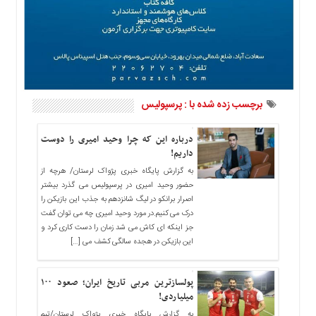
ما
برگه
نمونه
تعرفه
ها
درباره
برچسب زده شده با : پرسپولیس
ما
درباره این که چرا وحید امیری را دوست
داریم!
به گزارش پایگاه خبری پژواک لرستان/ هرچه از
حضور وحید امیری در پرسپولیس می گذرد بیشتر
اصرار برانکو در لیگ شانزدهم به جذب این بازیکن را
درک می کنیم.در مورد وحید امیری چه می توان گفت
جز اینکه ای کاش می شد زمان را دست کاری کرد و
این بازیکن در هجده سالگی کشف می […]
پولسازترین مربی تاریخ ایران؛ صعود ۱۰۰
میلیاردی!
به گزارش پایگاه خبری پژواک لرستان/تیم