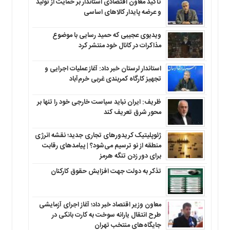
تأکید معاون اقتصادی استاندار بر حمایت از تولید
و عرضه پایدار کالاهای اساسی
ویدیوی عجیبی که حمید رسایی با موضوع
مذاکرات در کانال خود منتشر کرد
استاندار لرستان خبر داد: آغاز عملیات اجرایی و
تجهیز کارگاه کمربندی غربی خرم‌آباد
ظریف: ایران نباید سیاست خارجی خود را تنها بر
محور شرق تعریف کند
ژئوپلیتیک کریدورهای تجاری جدید؛ نقشه انرژی
منطقه‌ از نو ترسیم می‌شود؟ | پیامدهای رقابت
برای دور زدن تنگه هرمز
تذکر به دولت جهت افزایش حقوق کارکنان ‌
معاون وزیر اقتصاد خبر داد؛ آغاز اجرای آزمایشی
طرح انتقال یارانه سوخت به کارت بانکی در
جایگاه‌های منتخب تهران