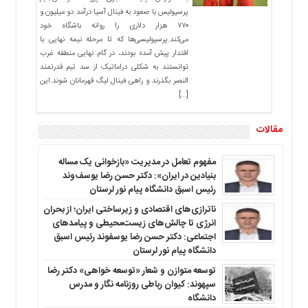
پرسپولیس با صعود به فینال آسیا درآمد دو میلیون و
۷۷۰ هزار دلاری را روانه باشگاه خود
می‌کند.پرسپولیسی‌ها که تا مرحله نیمه نهایی با
اقتدار پیش آمده بودند، در گام نهایی منطقه غرب
توانستند به شکلی دراماتیک از سد تیم قدرتمند
النصر بگذرند و راهی فینال لیگ قهرمانان شوند.این
[…]
مقالات
مفهوم تعامل در مدیریت «بازخوانی یک مساله
بنیادین در ایران»: دکتر حسن رضا یوسف‌وند
رئیس اسبق دانشگاه پیام نور لرستان
ناترازی‌های اقتصادی و زیرساختی ایران؛ از بحران
انرژی تا چالش‌های زیست‌محیطی و پیامدهای
اجتماعی: دکتر حسن رضا یوسفوند رئیس اسبق
دانشگاه پیام نور لرستان
توسعه متوازن و شعار «توسعه خواهی» دکتر رضا
سپهوند: کیوان رباطی روزنامه نگار و مدرس
دانشگاه