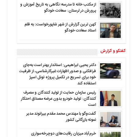
از مکتب خانه تا مدرسه؛ نگاهی به تاریخ آموزش و
پرورش در لرستان: سعادت خودگو
کهن ترین گزارش از شهر شاپورخواست: به قلم
استاد سعادت خودگو
گفتگو و گزارش
دکتر یحیی ابراهیمی: استاندار بهتر است به‌جای
فرافکنی و صدور اظهارات غیرکارشناسی، از ظرفیت
خود برای تسریع در تکمیل پروژه تونل اسپژ
استفاده کند
رئیس سازمان حمایت از تولید کنندگان و مصرف
کنندگان: تولید خودرو بدون عرضه مصداق احتکار
است
گفت‌وگو با مهندس محمد مقدم بیرانوند مدیر
نمونه بازرگانی کشور
خرم‌آباد میزبان رقابت‌های دوچرخه‌سواری