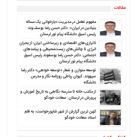
مقالات
مفهوم تعامل در مدیریت «بازخوانی یک مساله
بنیادین در ایران»: دکتر حسن رضا یوسف‌وند
رئیس اسبق دانشگاه پیام نور لرستان
ناترازی‌های اقتصادی و زیرساختی ایران؛ از بحران
انرژی تا چالش‌های زیست‌محیطی و پیامدهای
اجتماعی: دکتر حسن رضا یوسفوند رئیس اسبق
دانشگاه پیام نور لرستان
توسعه متوازن و شعار «توسعه خواهی» دکتر رضا
سپهوند: کیوان رباطی روزنامه نگار و مدرس
دانشگاه
از مکتب خانه تا مدرسه؛ نگاهی به تاریخ آموزش و
پرورش در لرستان: سعادت خودگو
کهن ترین گزارش از شهر شاپورخواست: به قلم
استاد سعادت خودگو