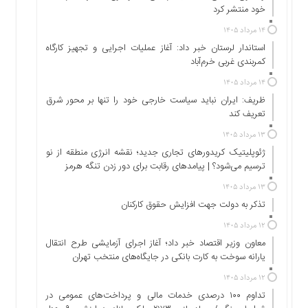
اجتماعی
خود منتشر کرد
سیاسی
۱۴ مرداد ۱۴۰۵
اقتصادی
استاندار لرستان خبر داد: آغاز عملیات اجرایی و تجهیز کارگاه
کمربندی غربی خرم‌آباد
ورزشی
فرهنگی
۱۴ مرداد ۱۴۰۵
و
ظریف: ایران نباید سیاست خارجی خود را تنها بر محور شرق
هنری
تعریف کند
علمی
۱۳ مرداد ۱۴۰۵
و
ژئوپلیتیک کریدورهای تجاری جدید؛ نقشه انرژی منطقه‌ از نو
آموزشی
ترسیم می‌شود؟ | پیامدهای رقابت برای دور زدن تنگه هرمز
دسترسی
۱۳ مرداد ۱۴۰۵
سریع
تذکر به دولت جهت افزایش حقوق کارکنان ‌
ارتباط
۱۲ مرداد ۱۴۰۵
با
معاون وزیر اقتصاد خبر داد؛ آغاز اجرای آزمایشی طرح انتقال
ما
یارانه سوخت به کارت بانکی در جایگاه‌های منتخب تهران
برگه
۱۲ مرداد ۱۴۰۵
نمونه
تداوم ۱۰۰ درصدی خدمات مالی و پرداخت‌های عمومی در
تعرفه