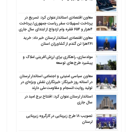
معاون اقتصادی استاندار عنوان کرد: تسریع در
پرداخت تسهیلات سفر ریاست جمهوری/ پرداخت
۴هزار و ۶۵۴ فقره وام ازدواج از ابتدای سال جاری
معاون اقتصادی استاندار لرستان خبر داد: خرید
۲۶۱هزا تن گندم از کشاورزان استان
مولدسازی، راهکاری برای ارزش‌آفرینی املاک و
پیشبرد طرح‌های توسعه
معاون سیاسی امنیتی و اجتماعی استاندار لرستان
در آستانه روز خبرنگار: خبرنگاران نقش ویژه‌ای در
تولید روایت انسجام و مقاومت ملی دارند
استاندار لرستان عنوان کرد: افتتاح برج امید در
سال جاری
تصویب ۱۸ طرح زیربنایی در کارگروه زیربنایی
لرستان