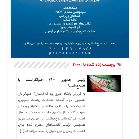
ما
برگه
نمونه
تعرفه
ها
درباره
ما
برچسب زده شده با : ۱۴۰۰
رئیس جمهور ۱۴۰۰ اصولگراست یا
اصلاح‌طلب؟
به گزارش پایگاه خبری پژواک لرستان/ اصولگرایان
همچون ادوار گذشته انتخابات ریاست جمهوری
فعالیت خود را در قالب ستادهای انتخاباتی و حتی
معرفی کاندیدا از چندین ماه مانده به خرداد سال
آینده آغاز کرده‌اند. نوع فعالیت این جریان سیاسی و
همچنین ترکیب کاندیداهای مطرح شده برای
انتخابات پیش رو این سوال را ایجاد می‌کند که […]