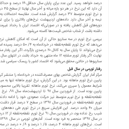
ها
و نرخ تورم متوسط ۳۷ درصد گزارش شده است. مقایسه اح
درباره
نیمه و آخر سال دارد. داده‌های اردیبهشت نرخ‌های بالاتری را برای 
ما
دوره‌های قبل کاهش یافته و در صورتی‌که
با رخداد غیرمنت
اقتصاد ایران
اخبار
داشته باشد، از شتاب
قیمت‌ها کاسته می‌شود.
شاخص
سایت
بررسی نرخ تورم در سه سناریو حاکی از آن است که امکان کاهش نر
می‌دهد که نرخ تورم نقطه‌
ارتباط
با
ما
سناریوها در حالتی محقق می‌شود که
با ریسک سیاسی شدیدی
اقتصاد کشور
برگه
رفتار تورمی در سال قبل
نمونه
مرکز آمار
گزارش
بهای مصرف‌کننده در خردادماه را منتشر ک
ایران
شاخص
تعرفه
شرایط معمول را سپری می‌کند، نرخ تورم ماهانه تقریبا بالایی محس
ها
پایین بوده 
درباره
نقطه‌به‌نقطه و نرخ
متوسط نیز حرکت صعودی خود را ادامه دادند. 
تورم
ما
چند
رسانه
د
است. نرخ‌های تورم م
ارتباط