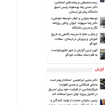
زیست‌محیطی و پیامدهای اجتماعی:
دکتر حسن رضا یوسفوند رئیس اسبق
دانشگاه پیام نور لرستان
توسعه متوازن و شعار «توسعه خواهی»
دکتر رضا سپهوند: کیوان رباطی روزنامه
نگار و مدرس دانشگاه
از مکتب خانه تا مدرسه؛ نگاهی به تاریخ
آموزش و پرورش در لرستان: سعادت
خودگو
کهن ترین گزارش از شهر شاپورخواست:
به قلم استاد سعادت خودگو
 گزارش
دکتر یحیی ابراهیمی: استاندار بهتر است
به‌جای فرافکنی و صدور اظهارات
غیرکارشناسی، از ظرفیت خود برای تسریع
در تکمیل پروژه تونل اسپژ استفاده کند
رئیس سازمان حمایت از تولید کنندگان و