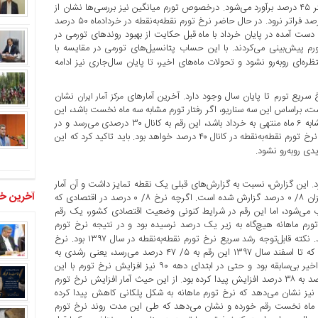
درصد خواهد رسید. این عدد برای پایان سال حداقل ۲۸ درصد و حداکثر ۴۵ درصد برآورد می‌شود. درخصوص تورم میانگین نیز بررسی‌ها نشان از
آن دارد که این نرخ در هر دو بازه میانه و آخر سال نهایتا از سطح ۴۵ درصد فراتر نرود. در حال حاضر نرخ تورم نقطه‌به‌نقطه در خردادماه ۵۰ درصد
تمالات به دست آمده در پایان خرداد با ماه قبل حکایت از بهبود روندهای تورمی در
تورم پیش‌بینی می‌کردند. با این حساب پتانسیل‌های تورمی در مقایسه با
ظره‌ای روبه‌رو نشود و تحولات ماه‌های اخیر، تا پایان سال‌جاری نیز ادامه
خ سریع
تا پایان سال وجود دارد. آخرین آمارهای
نشان
تورم
مرکز آمار ایران
به‌نقطه در خردادماه به ۴/ ۵۰ درصد رسیده است، براساس این سه سناریو، اگر رفتار تورم مشابه سه ماه نخست باشد، این
نرخ می‌تواند تا پایان سال به کانال ۲۰ درصدی بازگردد، اگر این رفتار مشابه ۶ ماه منتهی به خرداد باشد، این رقم به کانال ۳۰ درصدی می‌رسد و در
نهایت اگر رفتار تورم مشابه ۱۲ ماه منتهی به خرداد باشد، در انتهای سال نرخ تورم نقطه‌به‌نقطه در کانال ۴۰ درصد خواهد بود. باید تاکید کرد که این
 روبه‌رو نشود.
رد. این گزارش، نسبت به گزارش‌های قبلی یک نقطه تمایز داشت و آن آمار
آخرین خب
پایین نرخ تورم ماهانه بود. در این گزارش، نرخ تورم ماهانه تنها به میزان ۸/ ۰ درصد گزارش شده است. اگرچه نرخ ۸/ ۰ درصد در اقتصادی که
وب می‌شود، اما این رقم در شرایط کنونی وضعیت اقتصادی کشور، یک رقم
است. از فروردین سال ۹۷ تا اردیبهشت‌ماه سال ۹۸، نرخ تورم ماهانه هیچ‌گاه به زیر یک درصد نرسیده بود و در نتیجه نرخ تورم
نکته قابل‌توجه
سریع نرخ تورم نقطه‌به‌نقطه در سال ۱۳۹۷ بود. نرخ
رشد
تورم نقطه‌به‌نقطه در فروردین سال ۱۳۹۷ در سطح ۷ درصد قرار داشت که تا اسفند سال ۱۳۹۷ این رقم به ۵/ ۴۷ درصد می‌رسد، یعنی رشدی به
میزان ۴۰ واحد درصد. این افزایش سریع در نرخ تورم طی دهه‌های اخیر بی‌سابقه بود و حتی در ابتدای دهه ۹۰ نیز افزایش نرخ تورم با این
شیب رخ نداده بود، در فروردین سال ۹۱ نرخ تورم نقطه‌به‌نقطه از ۱۲ درصد به ۳۸ درصد افزایش پیدا کرده بود. از این حیث آمار افزایش نرخ تورم
ر سال ۱۳۹۷ منحصر به فرد بوده است. آمارهای تورمی در سال ۱۳۹۸ نیز نشان می‌دهد که نرخ تورم ماهانه به شکل پلکانی کاهش پیدا کرده
اهانه ۴ درصد، ۵/ ۱ درصد و ۸/ ۰ درصد در سه ماه نخست رقم خورده و نشان می‌دهد که طی این مدت روند نرخ تورم