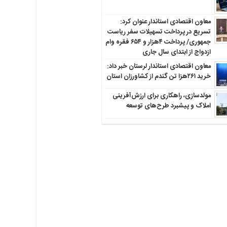
معاون اقتصادی استاندار عنوان کرد:
تسریع در پرداخت تسهیلات سفر ریاست
جمهوری/ پرداخت ۴هزار و ۶۵۴ فقره وام
ازدواج از ابتدای سال جاری
معاون اقتصادی استاندار لرستان خبر داد:
خرید ۲۶۱هزا تن گندم از کشاورزان استان
مولدسازی، راهکاری برای ارزش‌آفرینی
املاک و پیشبرد طرح‌های توسعه