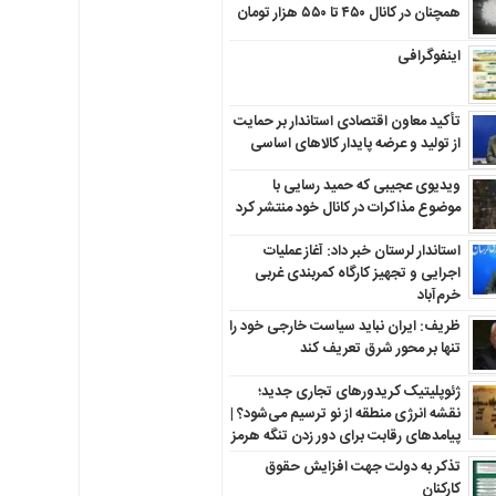
همچنان در کانال ۴۵۰ تا ۵۵۰ هزار تومان
اینفوگرافی
تأکید معاون اقتصادی استاندار بر حمایت
از تولید و عرضه پایدار کالاهای اساسی
ویدیوی عجیبی که حمید رسایی با
موضوع مذاکرات در کانال خود منتشر کرد
استاندار لرستان خبر داد: آغاز عملیات
اجرایی و تجهیز کارگاه کمربندی غربی
خرم‌آباد
ظریف: ایران نباید سیاست خارجی خود را
تنها بر محور شرق تعریف کند
ژئوپلیتیک کریدورهای تجاری جدید؛
نقشه انرژی منطقه‌ از نو ترسیم می‌شود؟ |
پیامدهای رقابت برای دور زدن تنگه هرمز
تذکر به دولت جهت افزایش حقوق
کارکنان ‌