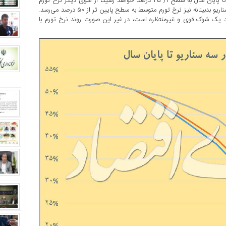
رسید. همچنین براساس معیار پیش‌بینی سوم، نرخ تورم نقطه‌به‌نقطه تا پایان سال به سطح ۱/ ۴۵ درصد خواهد رسید، از سوی دیگر نرخ تورم
متوسط نیز تا پایان سال به سطح ۴/ ۴۵ درصد می‌رسد. حتی در این سناریو بدبینانه نیز نرخ تورم متوسط به سطح پایین تر از ۵۰ درصد می‌رسد.
لای ۵۰ درصد در سال‌جاری نیازمند یک شوک قوی و غیرمنتظره است، در غیر این صورت روند نرخ تورم با