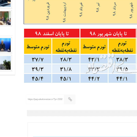
https://pejvakelorestan.ir/?p=2332