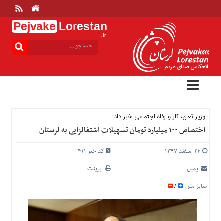
Pejvake
Lorestan
.ir
منوی
بالا
خانه
ارتباط
با
ما
درباره
وزیر تعان، کار و رفاه اجتماعی خبر داد:
ما
اختصاص ۱۰۰ میلیارد تومان تسهیلات اشتغالزایی به لرستان
تعرفه
ها
۲۴ اسفند ۱۳۹۷
کد خبر 411
منوی
ایمیل
پرینت
اصلی
سایز متن
/
خانه
عمومی