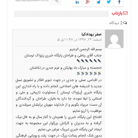
https://pejvakelorestan.ir/?p=411
ما
بازتاب
برگه
نمونه
2 دیدگاه
تعرفه
صفر بهدادکیا
ها
اسفند 24, 1397 در 10:48 ق.ظ
درباره
بسم الله الرحمن الرحیم
ما
جناب آقای رباطی و طراحان پایگاه خبری پژواک لرستان
خجسته و مبارک باد بهارتان و عزم جدی در تلاشتان
در اقدامی عملی و جدی در جهت تنویر افکار و تشویق نسل
جدید با اندیشه های اصلاحی انجام داده و با راه اندازی این
پایگاه خبری (پژواک لرستان ) مسئولیت تاریخی و ملی و
استانی را ایفا نموده، جا دارد به بانیان، طراحان و گردانندگان
آن دست مریزاد بگویم و از خداوند مهربان برایشان سربلندی و
موفقیت را آرزو نمایم،
افتتاح این پایگاه خبری را همزمان با آغاز سال نو به فال نیک
گرفته و به مدیران و کارکنان بزرگوار این مجموعه به جهت
ایجاد این پایگاه خبری تبریک عرض می نمایم.
بدون شک انجام رسالت بزرگ در جهت رشد و پویایی فرهنگی