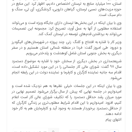
استان، ۱۰۰ میلیارد منابع به لرستان اختصاص دادیم، اظهار کرد: این منابع در
ها
حوزه مزیت‌های نسبی لرستان، گیاهان دارویی، گردشگری، آی تی، سنگ و
درباره
دام سبک است.
ما
وی با بیان اینکه در این بخش‌ها لرستان دارای جایگاه ویژه است و می‌تواند
استفاده مطلوبی از آنها به عمل آورد، تصریح کرد: مجموعه این تصمیمات
اخبار
می‌تواند به برداشتن قدم‌های توسعه در لرستان کمک کند. ‬
سایت
وزیر کار با اشاره به افتتاح و کلنگ زنی چند پروژه در شهرستان‌های الیگودرز
ارتباط
و دورود طی امروز گفت: فردا در منطقه شمالی استان هستیم و در سفر
با
دیگری به بخش جنوبی استان شامل ‬کوهدشت و پلدختر می‌رویم.
ما
شریعتمداری در بخش دیگری از سخنان خود با اشاره به موضوع دستمزد
برگه
سال ۹۸ گفت: شورای عالی کار جلساتی را در این مورد تشکیل داده است،
نمونه
اقدام سه جانبه نماینده کارگران و کارفرما و نماینده دولت در این رابطه انجام
می‌شود.
تعرفه
ها
وی با بیان اینکه در این جلسات خیلی نظرها به هم نزدیک شده است و
‬امیدواریم در جلسه نهایی که پیش از سال برگزار می‌شود تصمیم نهایی در
درباره
مورد میزان رشد حداقل دستمزد را که تکلیف شورای عالی کار است اعلام
ما
کنیم، افزود: امیدواریم با این اقدام شرایط مطلوب‌تری بر زندگی کارگران که
از حداقل دستمزد برخوردار هستند به وجود آید و کارفرمایان هم به کار خود
چند
ادامه دهند.
رسانه
انتهای پیام
ارتباط
با