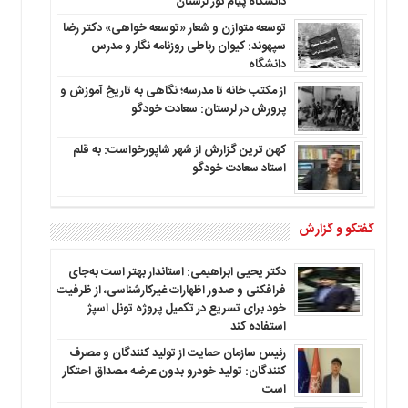
دانشگاه پیام نور لرستان
توسعه متوازن و شعار «توسعه خواهی» دکتر رضا
سپهوند: کیوان رباطی روزنامه نگار و مدرس
دانشگاه
از مکتب خانه تا مدرسه؛ نگاهی به تاریخ آموزش و
پرورش در لرستان: سعادت خودگو
کهن ترین گزارش از شهر شاپورخواست: به قلم
استاد سعادت خودگو
گفتگو و گزارش
دکتر یحیی ابراهیمی: استاندار بهتر است به‌جای
فرافکنی و صدور اظهارات غیرکارشناسی، از ظرفیت
خود برای تسریع در تکمیل پروژه تونل اسپژ
استفاده کند
رئیس سازمان حمایت از تولید کنندگان و مصرف
کنندگان: تولید خودرو بدون عرضه مصداق احتکار
است