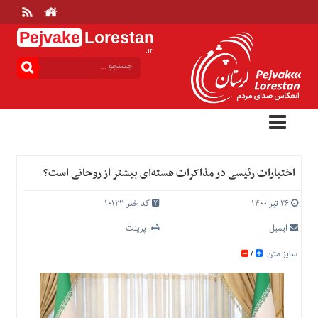
Pejvake
Lorestan
.ir
منوی
بالا
خانه
ارتباط
با
ما
درباره
اختیارات رئیسی در مذاکرات هسته‌ای بیشتر از روحانی است؟
ما
تعرفه
۲۶ تیر ۱۴۰۰
کد خبر 10123
ها
ایمیل
پرینت
منوی
سایز متن
/
اصلی
خانه
عمومی