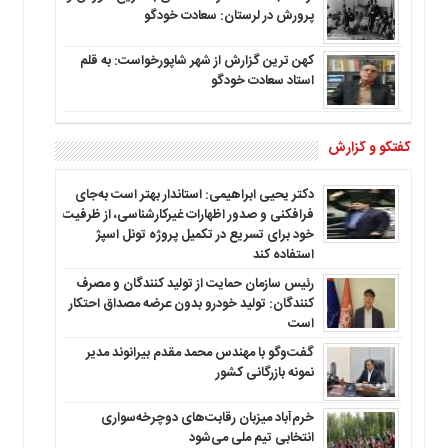
پرورش در لرستان: سعادت خودگو
کهن ترین گزارش از شهر شاپورخواست: به قلم
استاد سعادت خودگو
گفتگو و گزارش
دکتر یحیی ابراهیمی: استاندار بهتر است به‌جای
فرافکنی و صدور اظهارات غیرکارشناسی، از ظرفیت
خود برای تسریع در تکمیل پروژه تونل اسپژ
استفاده کند
رئیس سازمان حمایت از تولید کنندگان و مصرف
کنندگان: تولید خودرو بدون عرضه مصداق احتکار
است
گفت‌وگو با مهندس محمد مقدم بیرانوند مدیر
نمونه بازرگانی کشور
خرم‌آباد میزبان رقابت‌های دوچرخه‌سواری
انتخابی تیم ملی می‌شود