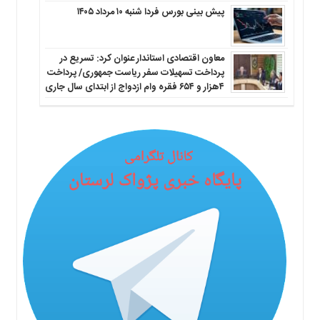
پیش بینی بورس فردا شنبه ۱۰ مرداد ۱۴۰۵
معاون اقتصادی استاندار عنوان کرد: تسریع در
پرداخت تسهیلات سفر ریاست جمهوری/ پرداخت
۴هزار و ۶۵۴ فقره وام ازدواج از ابتدای سال جاری