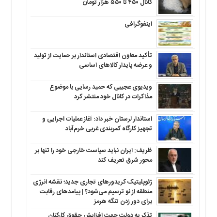
کانال ۴۵۰ تا ۵۵۰ هزار تومان
اینفوگرافی
تأکید معاون اقتصادی استاندار بر حمایت از تولید
و عرضه پایدار کالاهای اساسی
ویدیوی عجیبی که حمید رسایی با موضوع
مذاکرات در کانال خود منتشر کرد
استاندار لرستان خبر داد: آغاز عملیات اجرایی و
تجهیز کارگاه کمربندی غربی خرم‌آباد
ظریف: ایران نباید سیاست خارجی خود را تنها بر
محور شرق تعریف کند
ژئوپلیتیک کریدورهای تجاری جدید؛ نقشه انرژی
منطقه‌ از نو ترسیم می‌شود؟ | پیامدهای رقابت
برای دور زدن تنگه هرمز
تذکر به دولت جهت افزایش حقوق کارکنان ‌