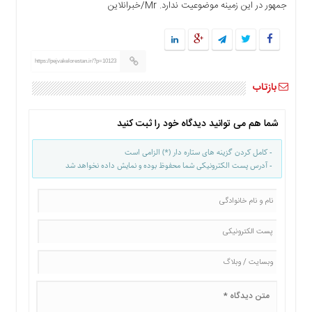
جمهور در این زمینه موضوعیت ندارد. Mr/خبرانلاین
ها
درباره
ما
https://pejvakelorestan.ir/?p=10123
اخبار
سایت
بازتاب
ارتباط
با
شما هم می توانید دیدگاه خود را ثبت کنید
ما
برگه
- کامل کردن گزینه های ستاره دار (*) الزامی است
نمونه
- آدرس پست الکترونیکی شما محفوظ بوده و نمایش داده نخواهد شد
تعرفه
ها
درباره
ما
چند
رسانه
ارتباط
با