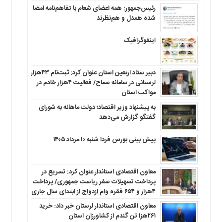
رئیس‌جمهور: همه اعضای شعام با تفاهم‌نامه امضا
شده همدل و هم‌نظرند
اینفوگرافیک
دبیر ستاد اربعین استان عنوان کرد: ثبت‌نام ۴۳هزار
لرستانی در سامانه سماح/ فعالیت ۴هزار خادم در
مواکب استان
به پیشنهاد وزیر اقتصاد؛ دولت ماهانه به شورای
گفتگو گزارش می‌دهد
پیش بینی بورس فردا شنبه ۱۰ مرداد ۱۴۰۵
معاون اقتصادی استاندار عنوان کرد: تسریع در
پرداخت تسهیلات سفر ریاست جمهوری/ پرداخت
۴هزار و ۶۵۴ فقره وام ازدواج از ابتدای سال جاری
معاون اقتصادی استاندار لرستان خبر داد: خرید
۲۶۱هزا تن گندم از کشاورزان استان