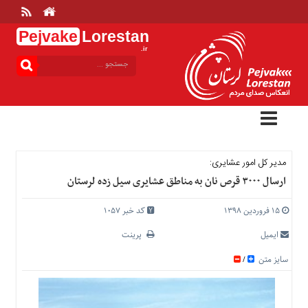
Pejvake
Lorestan
.ir
منوی
بالا
خانه
ارتباط
با
ما
درباره
مدیر کل امور عشایری:
ما
ارسال ۳۰۰۰ قرص نان به مناطق عشایری سیل زده لرستان
تعرفه
ها
۱۵ فروردین ۱۳۹۸
کد خبر 1057
منوی
ایمیل
پرینت
اصلی
سایز متن
/
خانه
عمومی