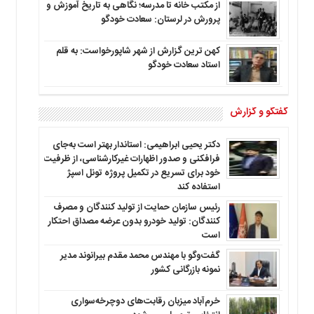
از مکتب خانه تا مدرسه؛ نگاهی به تاریخ آموزش و
پرورش در لرستان: سعادت خودگو
کهن ترین گزارش از شهر شاپورخواست: به قلم
استاد سعادت خودگو
گفتگو و گزارش
دکتر یحیی ابراهیمی: استاندار بهتر است به‌جای
فرافکنی و صدور اظهارات غیرکارشناسی، از ظرفیت
خود برای تسریع در تکمیل پروژه تونل اسپژ
استفاده کند
رئیس سازمان حمایت از تولید کنندگان و مصرف
کنندگان: تولید خودرو بدون عرضه مصداق احتکار
است
گفت‌وگو با مهندس محمد مقدم بیرانوند مدیر
نمونه بازرگانی کشور
خرم‌آباد میزبان رقابت‌های دوچرخه‌سواری