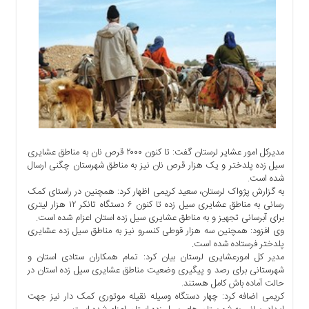
اجتماعی
سیاسی
اقتصادی
ورزشی
فرهنگی
و
هنری
علمی
و
مدیرکل امور عشایر لرستان گفت: تا کنون ۲۰۰۰ قرص نان به مناطق عشایری
آموزشی
سیل زده پلدختر و یک هزار قرص نان نیز به مناطق شهرستان چگنی ارسال
شده است.
دسترسی
به گزارش پژواک لرستان، سعید کریمی اظهار کرد: همچنین در راستای کمک
سریع
رسانی به مناطق عشایری سیل زده تا کنون ۶ دستگاه تانکر ۱۲ هزار لیتری
ارتباط
برای آبرسانی تجهیز و به مناطق عشایری سیل زده استان اعزام شده است.
وی افزود: همچنین سه هزار قوطی کنسرو نیز به مناطق سیل زده عشایری
با
پلدختر فرستاده شده است.
ما
مدیر کل امورعشایری لرستان بیان کرد: تمام همکاران ستادی استان و
برگه
شهرستانی برای رصد و پیگیری وضعیت مناطق عشایری سیل زده استان در
نمونه
حالت آماده باش کامل هستند.
کریمی اضافه کرد: چهار دستگاه وسیله نقیله موتوری کمک دار نیز جهت
تعرفه