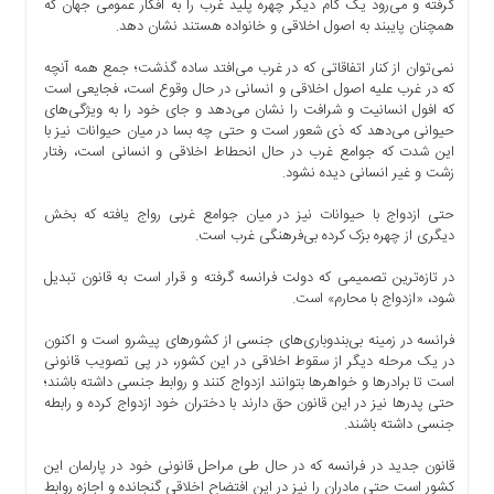
گرفته و می‌رود یک گام دیگر چهره پلید غرب را به افکار عمومی جهان که
ما
همچنان پایبند به اصول اخلاقی و خانواده هستند نشان دهد.‌
برگه
نمی‌توان از کنار اتفاقاتی که در غرب می‌افتد ساده گذشت؛ جمع همه آنچه
نمونه
که در غرب علیه اصول اخلاقی و انسانی در حال وقوع است، فجایعی است
تعرفه
که افول انسانیت و شرافت را نشان می‌دهد و جای خود را به ویژگی‌های
ها
حیوانی می‌دهد که ذی شعور است و حتی چه بسا در میان حیوانات نیز با
این شدت که جوامع غرب در حال انحطاط اخلاقی و انسانی است، رفتار
درباره
زشت و غیر انسانی دیده نشود.
ما
حتی ازدواج با حیوانات نیز در میان جوامع غربی رواج یافته که بخش
دیگری از چهره بزک کرده بی‌فرهنگی غرب است.
در تازه‌ترین تصمیمی که دولت فرانسه گرفته و قرار است به قانون تبدیل
شود، «ازدواج با محارم» است.
فرانسه در زمینه بی‌بندوباری‌های جنسی از کشور‌های پیشرو است و اکنون
در یک مرحله دیگر از سقوط اخلاقی در این کشور، در پی تصویب قانونی
است تا برادر‌ها و خواهر‌ها بتوانند ازدواج کنند و روابط جنسی داشته باشند؛
حتی پدر‌ها نیز در این قانون حق دارند با دختران خود ازدواج کرده و رابطه
جنسی داشته باشند.
قانون جدید در فرانسه که در حال طی مراحل قانونی خود در پارلمان این
کشور است حتی مادران را نیز در این افتضاح اخلاقی گنجانده و اجازه روابط