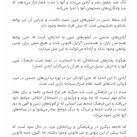
اَنگ ضد حقوق بشر و آزادی می‌زنند و آنها را تحت فشار قرار می‌دهند که
ها
چرا ولنگاری‌های مستهجن آنها را اجرا نمی‌کنند.
درباره
آمار سقط جنین در کشور‌های غربی بسیار بالاست و چرایی آن نیز روابط
ما
ناسالم و نامشروعی است که میان افراد جامعه وجود دارد.
اخبار
سایت
آزادی‌های جنسی در کشور‌های غربی به اندازه‌ای است که حتی روابط
همجنس بازان و همجنس گرایان قانونی شده و هیچ منعی برای چنین
ارتباط
روابطی وجود ندارد و آزادانه می‌توانند به این عمل بپردازند.
با
ما
هرگونه رفتار‌های ضداخلاقی که با انسانیت در تضاد است، فرهنگ غربی
آنها را به ارزش تبدیل می‌کند و نام آن را می‌گذارد آزادی انسان!
برگه
نمونه
آزادی تا این اندازه که حتی کودکان نیز در بهره برداری‌های جنسی در غرب
تعرفه
قربانی لذت‌های فاسد نظام لیبرال سرمایه داری غرب است.
ها
مردم در بی‌ فرهنگی غرب باید سرگرم هر نوع فسادی باشند و برای نظام
درباره
حاکم مهم نیست که چه روند و فرآیندی در اضمحلال اخلاقی جوامع خود
می‌افتد و این فرهنگ منحط غیر انسانی که از آموزه‌های دینی و الهی به دور
ما
است، در قالب خدعه و نیرنگ به دیگر جوامع صادر می‌شود و در رسانه‌های
چند
آنها عادی جلوه می‌کند.
رسانه
اما فاجعه دیگری در بی‌فرهنگی و بی‌اخلاقی غرب در حال نمود است که
ارتباط
البته پیش از این پنهانی و غیر قانونی وجود داشته، اما اکنون جنبه قانونی
با