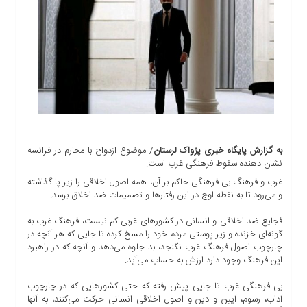
اجتماعی
سیاسی
اقتصادی
ورزشی
فرهنگی
و
هنری
علمی
و
به گزارش پایگاه خبری پژواک لرستان
/ موضوع ازدواج با محارم در فرانسه
آموزشی
نشان دهنده سقوط فرهنگی غرب است.
غرب و فرهنگ بی‌ فرهنگی حاکم بر آن، همه اصول اخلاقی را زیر پا گذاشته
دسترسی
و می‌رود تا به نقطه اوج در این رفتار‌ها و تصمیمات ضد اخلاق برسد.
سریع
ارتباط
فجایع ضد اخلاقی و انسانی در کشور‌های غربی کم نیست، فرهنگ غرب به
با
گونه‌ای خزنده و زیر پوستی مردم خود را مسخ کرده تا جایی که هر آنچه در
ما
چارچوب اصول فرهنگ غرب نگنجد، بد جلوه می‌دهد و آنچه که در راهبرد
این فرهنگ وجود دارد ارزش به حساب می‌آید.
برگه
نمونه
بی‌ فرهنگی غرب تا جایی پیش رفته که حتی کشور‌هایی که در چارچوب
آداب، رسوم، آیین و دین و اصول اخلاقی انسانی حرکت می‌کنند، به آنها
تعرفه