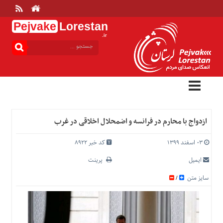
Pejvake
Lorestan
.ir
منوی
بالا
خانه
ارتباط
با
ما
درباره
ازدواج با محارم در فرانسه و اضمحلال اخلاقی در غرب
ما
تعرفه
۰۳ اسفند ۱۳۹۹
کد خبر 8922
ها
ایمیل
پرینت
منوی
سایز متن
/
اصلی
خانه
عمومی