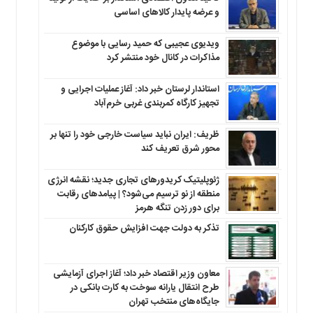
و عرضه پایدار کالاهای اساسی
ویدیوی عجیبی که حمید رسایی با موضوع
مذاکرات در کانال خود منتشر کرد
استاندار لرستان خبر داد: آغاز عملیات اجرایی و
تجهیز کارگاه کمربندی غربی خرم‌آباد
ظریف: ایران نباید سیاست خارجی خود را تنها بر
محور شرق تعریف کند
ژئوپلیتیک کریدورهای تجاری جدید؛ نقشه انرژی
منطقه‌ از نو ترسیم می‌شود؟ | پیامدهای رقابت
برای دور زدن تنگه هرمز
تذکر به دولت جهت افزایش حقوق کارکنان ‌
معاون وزیر اقتصاد خبر داد؛ آغاز اجرای آزمایشی
طرح انتقال یارانه سوخت به کارت بانکی در
جایگاه‌های منتخب تهران