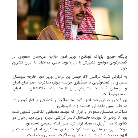
اجتماعی
سیاسی
اقتصادی
ورزشی
فرهنگی
و
هنری
پایگاه خبری پژواک لرستان
/ وریر امور خارجه عربستان سعودی در
علمی
گفت‌وگویی مواضع کشورش را درباره روند فعلی مذاکرات با ایران تشریح
و
کرد.
آموزشی
به گزارش شبکه فرانس ۲۴، فیصل بن فرحان وزیر امور خارجه عربستان
سعودی در گفت‌وگویی با خبرگزاری فرانسه درباره مذاکرات اخیر میان ایران
دسترسی
و عربستان گفت که کشورش پس از مذاکرات «اکتشافی» با ایران،
سریع
«امیدوار» است.
ارتباط
بن فرحان در این باره اظهار کرد: ما مذاکراتی اکتشافی را آغاز کردیم. در
با
مراحلی بسیار مقدماتی هستند و ما امیدواریم.
ما
مذاکرات عربستان سعودی با ایران که توسط مصطفی الکاظمی تسهیل شده
بود، تا زمانی که روزنامه فایننشال تایمز گزارشی درباره اولین دیدار میان دو
برگه
کشور که در ۹ آوریل در بغداد ارائه کرد، هنوز اعلام عمومی نشده بود.
نمونه
دولت ایران در ۱۰ می تایید کرد که چنین مذاکرتی انجام شده است و
افزود صحبت کردن درباره نتیجه این مذاکرات، «خیلی زود» است.
تعرفه