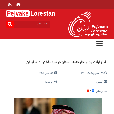
Pejvake
Lorestan
.ir
منوی
بالا
خانه
ارتباط
با
ما
درباره
اظهارات وزیر خارجه عربستان درباره مذاکرات با ایران
ما
تعرفه
۲۹ اردیبهشت ۱۴۰۰
کد خبر 9657
ها
ایمیل
پرینت
منوی
سایز متن
/
اصلی
خانه
عمومی