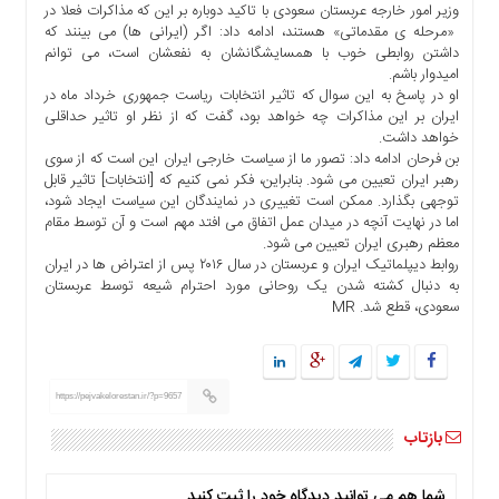
وزیر امور خارجه عربستان سعودی با تاکید دوباره بر این که مذاکرات فعلا در
ها
«مرحله ی مقدماتی» هستند، ادامه داد: اگر (ایرانی ها) می بینند که
درباره
داشتن روابطی خوب با همسایشگانشان به نفعشان است، می توانم
ما
امیدوار باشم.
او در پاسخ به این سوال که تاثیر انتخابات ریاست جمهوری خرداد ماه در
اخبار
ایران بر این مذاکرات چه خواهد بود، گفت که از نظر او تاثیر حداقلی
سایت
خواهد داشت.
بن فرحان ادامه داد: تصور ما از سیاست خارجی ایران این است که از سوی
ارتباط
رهبر ایران تعیین می شود. بنابراین، فکر نمی کنیم که [انتخابات] تاثیر قابل
با
توجهی بگذارد. ممکن است تغییری در نمایندگان این سیاست ایجاد شود،
ما
اما در نهایت آنچه در میدان عمل اتفاق می افتد مهم است و آن توسط مقام
برگه
معظم رهبری ایران تعیین می شود.
روابط دیپلماتیک ایران و عربستان در سال ۲۰۱۶ پس از اعتراض ها در ایران
نمونه
به دنبال کشته شدن یک روحانی مورد احترام شیعه توسط عربستان
تعرفه
سعودی، قطع شد. MR
ها
درباره
ما
https://pejvakelorestan.ir/?p=9657
چند
بازتاب
رسانه
ارتباط
با
شما هم می توانید دیدگاه خود را ثبت کنید