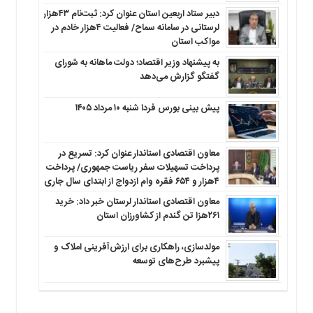
دبیر ستاد اربعین استان عنوان کرد: ثبت‌نام ۴۳هزار
لرستانی در سامانه سماح/ فعالیت ۴هزار خادم در
مواکب استان
به پیشنهاد وزیر اقتصاد؛ دولت ماهانه به شورای
گفتگو گزارش می‌دهد
پیش بینی بورس فردا شنبه ۱۰ مرداد ۱۴۰۵
معاون اقتصادی استاندار عنوان کرد: تسریع در
پرداخت تسهیلات سفر ریاست جمهوری/ پرداخت
۴هزار و ۶۵۴ فقره وام ازدواج از ابتدای سال جاری
معاون اقتصادی استاندار لرستان خبر داد: خرید
۲۶۱هزا تن گندم از کشاورزان استان
مولدسازی، راهکاری برای ارزش‌آفرینی املاک و
پیشبرد طرح‌های توسعه