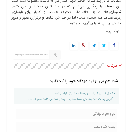
امکانات ما در پلدختر به خاطر حجم خساراتی که داشت معظوف شد؛ حتماً
ما
این مسئله را پیگیری می‌کنیم که در حد توان مسئله را حل کنیم.
شهرداری‌های ما به لحاظ مالی ضعیف هستند و اعتبار برای بازسازی
برگه
زیرساخت‌ها هم نیامده است؛ لذا در حد رفع نیازها و برقراری عبور و مرور
نمونه
مشکل این پل‌ها را پیگیری می‌کنیم.
تعرفه
انتهای پیام
ها
درباره
ما
https://pejvakelorestan.ir/?p=1823
بازتاب
شما هم می توانید دیدگاه خود را ثبت کنید
- کامل کردن گزینه های ستاره دار (*) الزامی است
- آدرس پست الکترونیکی شما محفوظ بوده و نمایش داده نخواهد شد