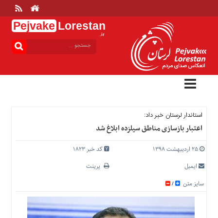
Pejvake
Lorestan
.ir
منوی
بالا
خانه
ارتباط
با
ما
درباره
استاندار لرستان خبر داد:
ما
اعتبار بازسازی مناطق سیلزده ابلاغ شد
تعرفه
ها
۲۵ اردیبهشت ۱۳۹۸
کد خبر 1823
منوی
ایمیل
پرینت
اصلی
سایز متن
/
خانه
عمومی