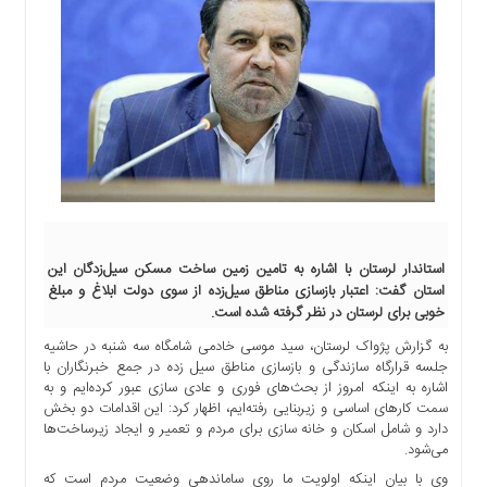
اجتماعی
سیاسی
اقتصادی
ورزشی
فرهنگی
و
هنری
علمی
و
آموزشی
استاندار لرستان با اشاره به تامین زمین ساخت مسکن سیل‌زدگان این
استان گفت: اعتبار بازسازی مناطق سیل‌زده از سوی دولت ابلاغ و مبلغ
دسترسی
خوبی برای لرستان در نظر گرفته شده است.
سریع
ارتباط
به گزارش پژواک لرستان، سید موسی خادمی شامگاه سه شنبه در حاشیه
جلسه قرارگاه سازندگی و بازسازی مناطق سیل زده در جمع خبرنگاران با
با
اشاره به اینکه امروز از بحث‌های فوری و عادی سازی عبور کرده‌ایم و به
ما
سمت کارهای اساسی و زیربنایی رفته‌ایم، اظهار کرد: این اقدامات دو بخش
برگه
دارد و شامل اسکان و خانه سازی برای مردم و تعمیر و ایجاد زیرساخت‌ها
نمونه
می‌شود.
تعرفه
وی با بیان اینکه اولویت ما روی ساماندهی وضعیت مردم است که