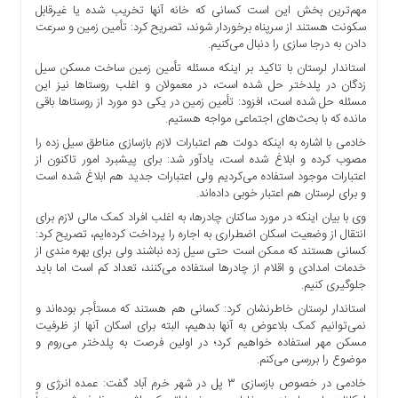
مهم‌ترین بخش این است کسانی که خانه آنها تخریب شده یا غیرقابل
ها
سکونت هستند از سرپناه برخوردار شوند، تصریح کرد: تأمین زمین و سرعت
درباره
دادن به درجا سازی را دنبال می‌کنیم.
ما
استاندار لرستان با تاکید بر اینکه مسئله تأمین زمین ساخت مسکن سیل
زدگان در پلدختر حل شده است، ‬در معمولان و اغلب روستاها نیز این
اخبار
مسئله حل شده است، افزود: تأمین زمین در یکی دو مورد از روستاها باقی
سایت
مانده که با بحث‌های اجتماعی مواجه هستیم.
ارتباط
خادمی با اشاره به اینکه دولت هم اعتبارات لازم بازسازی مناطق سیل زده را
با
مصوب کرده و ابلاغ شده است، یادآور شد: برای پیشبرد امور تاکنون از
ما
اعتبارات موجود استفاده می‌کردیم ولی اعتبارات جدید هم ابلاغ شده است
برگه
و برای لرستان هم اعتبار خوبی داده‌اند.
نمونه
وی با بیان اینکه در مورد ساکنان چادرها، ‬به اغلب افراد کمک مالی لازم برای
انتقال از وضعیت اسکان اضطراری به اجاره را پرداخت کرده‌ایم، تصریح کرد:
تعرفه
کسانی هستند که ممکن است حتی سیل زده نباشند ولی برای بهره مندی از
ها
خدمات امدادی و اقلام از چادرها استفاده می‌کنند، تعداد کم است اما باید
درباره
جلوگیری کنیم.
ما
استاندار لرستان خاطرنشان کرد: کسانی هم هستند که مستأجر بوده‌اند و
نمی‌توانیم کمک بلاعوض به آنها بدهیم، البته برای اسکان آنها از ظرفیت
چند
مسکن مهر استفاده خواهیم کرد؛ در اولین فرصت به پلدختر می‌روم و
رسانه
موضوع را بررسی می‌کنم.
ارتباط
خادمی‬ در‬ خصوص‬ بازسازی ۳ پل در شهر خرم آباد گفت: عمده انرژی و
با