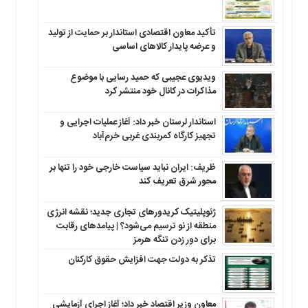
تأکید معاون اقتصادی استاندار بر حمایت از تولید
و عرضه پایدار کالاهای اساسی
ویدیوی عجیبی که حمید رسایی با موضوع
مذاکرات در کانال خود منتشر کرد
استاندار لرستان خبر داد: آغاز عملیات اجرایی و
تجهیز کارگاه کمربندی غربی خرم‌آباد
ظریف: ایران نباید سیاست خارجی خود را تنها بر
محور شرق تعریف کند
ژئوپلیتیک کریدورهای تجاری جدید؛ نقشه انرژی
منطقه‌ از نو ترسیم می‌شود؟ | پیامدهای رقابت
برای دور زدن تنگه هرمز
تذکر به دولت جهت افزایش حقوق کارکنان ‌
معاون وزیر اقتصاد خبر داد؛ آغاز اجرای آزمایشی