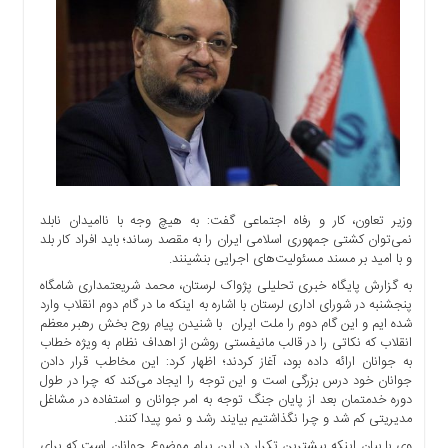
اجتماعی
سیاسی
اقتصادی
ورزشی
فرهنگی
و
هنری
علمی
و
وزیر تعاون، کار و رفاه اجتماعی گفت: به هیچ وجه با ناامیدان نابلد
آموزشی
نمی‌توان کشتی جمهوری اسلامی ایران را به مقصد رساند؛ باید افراد کار بلد
و با امید بر مسند مسئولیت‌های اجرایی بنشینند.
دسترسی
به گزارش پایگاه خبری تحلیلی پژواک لرستان، محمد شریعتمداری شامگاه
سریع
پنجشنبه در شورای اداری لرستان با اشاره به اینکه ما در گام دوم انقلاب وارد
ارتباط
شده ایم و این گام دوم را ملت ایران با شنیدن پیام روح بخش رهبر معظم
با
انقلاب که نکاتی را در قالب مانیفستی روشن از اهداف نظام به ویژه خطاب
ما
به جوانان ارائه داده بود، آغاز کردند؛ اظهار کرد: این مخاطب قرار دادن
جوانان خود درس بزرگی است و این توجه را ایجاد می‌کند که چرا در طول
برگه
دوره خدمتمان بعد از پایان جنگ توجه به امر جوانان و استفاده در مشاغل
نمونه
مدیریتی کم شد و چرا نگذاشتیم بیایند رشد و نمو پیدا کنند.
تعرفه
وی با بیان اینکه بیشترین تکرار در این پیام موضوع جوانان است که برای