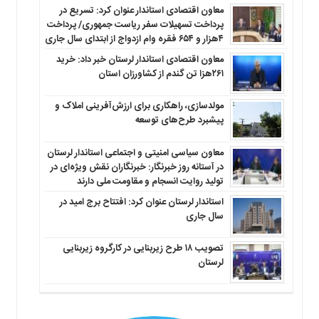
معاون اقتصادی استاندار عنوان کرد: تسریع در
پرداخت تسهیلات سفر ریاست جمهوری/ پرداخت
۴هزار و ۶۵۴ فقره وام ازدواج از ابتدای سال جاری
معاون اقتصادی استاندار لرستان خبر داد: خرید
۲۶۱هزا تن گندم از کشاورزان استان
مولدسازی، راهکاری برای ارزش‌آفرینی املاک و
پیشبرد طرح‌های توسعه
معاون سیاسی امنیتی و اجتماعی استاندار لرستان
در آستانه روز خبرنگار: خبرنگاران نقش ویژه‌ای در
تولید روایت انسجام و مقاومت ملی دارند
استاندار لرستان عنوان کرد: افتتاح برج امید در
سال جاری
تصویب ۱۸ طرح زیربنایی در کارگروه زیربنایی
لرستان