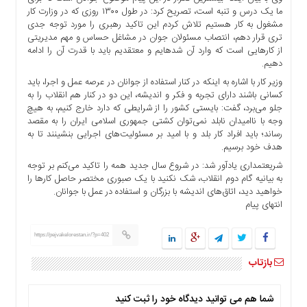
ها
ما یک درس و تنبه است، تصریح کرد: در طول ۱۳۰۰ روزی که در وزارت کار
مشغول به کار هستیم تلاش کردم این تاکید رهبری را مورد توجه جدی
درباره
تری قرار دهم، انتصاب مسئولان جوان در مشاغل حساس و مهم مدیریتی
ما
از کارهایی است که وارد آن شدهایم و معتقدیم باید با قدرت آن را ادامه
دهیم.
اخبار
وزیر کار با اشاره به اینکه در کنار استفاده از جوانان در عرصه عمل و اجرا، باید
سایت
کسانی باشند دارای تجربه و فکر و اندیشه، این دو در کنار هم انقلاب را به
ارتباط
جلو می‌برد، گفت: بایستی کشور را از شرایطی که دارد خارج کنیم، به هیچ
با
وجه با ناامیدان نابلد نمی‌توان کشتی جمهوری اسلامی ایران را به مقصد
ما
رساند؛ باید افراد کار بلد و با امید بر مسئولیت‌های اجرایی بنشینند تا به
هدف خود برسیم.
برگه
نمونه
شریعتمداری یادآور شد: در شروع سال جدید همه را تاکید می‌کنم بر توجه
به بیانیه گام دوم انقلاب، شک نکنید با یک صبوری مختصر حاصل کارها را
تعرفه
خواهید دید، اتاق‌های اندیشه با بزرگان و استفاده در عمل با جوانان.
ها
انتهای پیام
درباره
ما
https://pejvakelorestan.ir/?p=402
چند
بازتاب
رسانه
ارتباط
شما هم می توانید دیدگاه خود را ثبت کنید
با