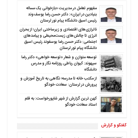
مفهوم تعامل در مدیریت «بازخوانی یک مساله
بنیادین در ایران»: دکتر حسن رضا یوسف‌وند
رئیس اسبق دانشگاه پیام نور لرستان
ناترازی‌های اقتصادی و زیرساختی ایران؛ از بحران
انرژی تا چالش‌های زیست‌محیطی و پیامدهای
اجتماعی: دکتر حسن رضا یوسفوند رئیس اسبق
دانشگاه پیام نور لرستان
توسعه متوازن و شعار «توسعه خواهی» دکتر رضا
سپهوند: کیوان رباطی روزنامه نگار و مدرس
دانشگاه
از مکتب خانه تا مدرسه؛ نگاهی به تاریخ آموزش و
پرورش در لرستان: سعادت خودگو
کهن ترین گزارش از شهر شاپورخواست: به قلم
استاد سعادت خودگو
گفتگو و گزارش