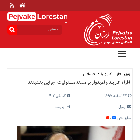
Pejvake
Lorestan
.ir
منوی
بالا
خانه
ارتباط
با
ما
درباره
وزیر تعاون، کار و رفاه اجتماعی:
ما
افراد کاربلد و امیدوار بر مسند مسئولیت اجرایی بنشینند
تعرفه
ها
۲۳ اسفند ۱۳۹۷
کد خبر 402
منوی
ایمیل
پرینت
اصلی
سایز متن
/
خانه
عمومی