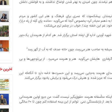
ا هم نیامدند چون امیدی به بهتر شدن اوضاع نداشتند و به قولشان دلشان
هنرمندان پیشکسوت که عمری برای فرهنگ و هنر این کشور و مردم
 ذهنم متبادر کرد؛ بخصوص آنجا که می‌گوید: «مانده پای آبله از راه دراز/
ا خود: غم این خفته چند/ خواب در چشم ترم می‌شکند»
ید آوینی اداره کل ارشاد استان برگزار شد. هر کدام از هنرمندان یک‌جور
میشه به صاحب هنر می‌رسد، چون خانه صدف که به آب از گهر رسد”
برخلاف اینکه می‌گویند هنر هرگز نمی نمیرد، اما روایت هنرمندان از گرفتاری ‎ هایشان می‌گوید: هنر و هنرمند می‌میرد… از بی‌توجهی‌ها و بی
آخرین خب
ای هنرمند به‌جایی نمی‌رسد و این حسرت‌ها ادامه دارد تا آنگاه‌که این
 که عزیز شده و هنرش درک می‌شود و برایش یادبود برگزار می‌کنند.
ین نشست با بیان اینکه متأسفانه هنرمند حقوق‌بگیر نیست، گفت: من جزو اولین هنرمندانی
هستم که در لرستان بیمه شدم و ۱۶ سال است که بیمه هنرمندی دارم اما بعد از بازنشستگی نمی ‎ توانم از این بیمه استفاده کنم چون تا ۶۰ سالگی