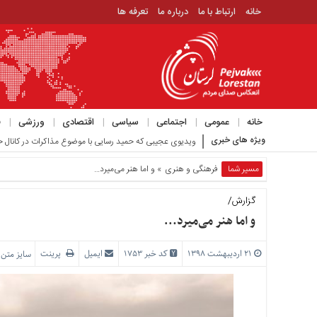
خانه
ارتباط با ما
درباره ما
تعرفه ها
منوی
بالا
خانه
ارتباط
خانه
عمومی
اجتماعی
سیاسی
اقتصادی
ورزشی
ف
با
ویژه های خبری
ویدیوی عجیبی که حمید رسایی با موضوع مذاکرات در کانال خ
ما
درباره
مسیر شما
فرهنگی و هنری
» و اما هنر می‌میرد…
ما
گزارش/
تعرفه
ها
و اما هنر می‌میرد…
منوی
۲۱ اردیبهشت ۱۳۹۸
کد خبر 1753
ایمیل
پرینت
سایز متن
اصلی
خانه
عمومی