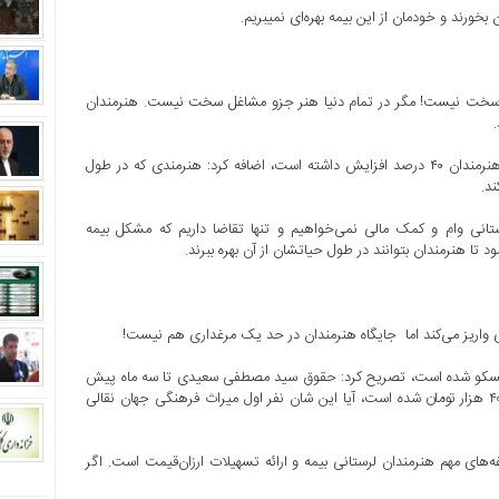
ل سخت نیست! مگر در تمام دنیا هنر جزو مشاغل سخت نیست. هنرمندان
این پیشکسوت هنر آیین‌های سنتی در لرستان با اشاره به اینکه بیمه هنرمندان ۴۰ درصد افزایش داشته است، اضافه کرد: هنرمندی که در طول
د.
انی وام و کمک مالی نمی‌خواهیم و تنها تقاضا داریم که مشکل بیمه
ی واریز می‌کند اما جایگاه هنرمندان در حد یک مرغداری هم نیست!
 یونسکو شده است، تصریح کرد: حقوق سید مصطفی سعیدی تا سه ماه پیش
ماهی ۱۶۰ هزار تومان بود و به‌واسطه اخذ مدرک دکتری مستمری او ۴۰۰ هزار تومان شده است، آیا این شان نفر اول میراث فرهنگی جهان نقالی
گفت: یکی از دغدغه‌های مهم هنرمندان لرستانی بیمه و ارائه تسهیلات ارزان‌قیمت است. اگر