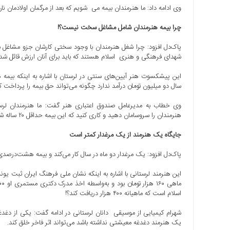
وی ادامه داد: ما هنرمندان بیمه می ‎ شویم که بعد از مرگمان اولادمان نان بخورند و خودمان از این بیمه بهره‌ای نمی‎بریم.
با
ما
چرا بیمه هنرمندان شامل مشاغل سخت نیست؟!
برگه
نمونه
پاک‌دل افزود: چرا شغل هنرمندان با وجود سختی کارشان جزو مشاغ
شهدای فرهنگی و هنری اسلام هستند که باید برای آنان ارزش قائل شد.
تعرفه
ها
سال دو میلیون تومان درآمد ندارد چگونه می‌تواند حق بیمه را پرداخت کن
درباره
ما
وی خطاب به مدیرعامل صندوق اعتباری هنر گفت: ما هنرمندان لرست
هنرمندان را سروسامان دهید و کاری کنید که این بیمه حداقل ۲۰ ساله شود تا هنرمندان بتوانند در طول حیاتشان از آن بهره ببرند.
جایگاه یک هنرمند از یک مرغدار کمتر است
پاک‌دل افزود: یک مرغدار دو ماه در سال کار می‌کند و بیمه هشت‌درصد
این هنرمند لرستانی با اشاره به اینکه نشان ملی فرهنگ ایران ثبت
اسلام است که ماهیانه ۴۰۰ هزار دریافت کند؟!
شهرام کیمیایی از موسیقی ‎ دانان لرستانی در ادامه 
یک هنرمند دغدغه معیشتی نداشته باشد می‌تواند اثر فاخر خلق کند.