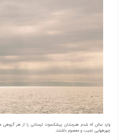
اجتماعی
سیاسی
اقتصادی
ورزشی
فرهنگی
و
هنری
علمی
و
آموزشی
دسترسی
سریع
ارتباط
با
ما
برگه
چهره‎هایی نجیب و معصوم داشتند.
نمونه
تعرفه