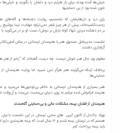
خیلی‌ها آمده بودند برای بار هزارم درد و دلشان را بگویند و خیلی‌ه
ها
خون شده بود از بی حمایتی‎ها.
درباره
پای درد و دل‌هایشان که نشستیم، روایت دغدغه‌ها و گله‌های 
ما
زحمت‌کشیده‌اند، بیش از هر چیز شعر «می‌تراود مهتاب» نیما یوشیج را به
بر دم دهکده مردی تنها/ کوله بارش بر دوش/ دست او بر در می‌گوید ب
اخبار
سایت
نشست مدیرعامل صندوق هنر با هنرمندان لرستانی در سالن آمفی‌تئاتر شه
ارتباط
گرفتاری داشتند.
با
معلوم بود حال هنر خوش نیست. چه درست گفته‌اند که “زخم از هنر ه
ما
برگه
نمونه
حمایتی‌ها.
تعرفه
هنر بسیاری از هنرمندان لرستانی به خاطر بی‌توجهی‌ها می‌میرد و صد
ها
هنرمند فراموش شده چشم به روی دنیای بی‌محبت می‌بندد و آن‌وقت است
درباره
هنرمندان از فقدان بیمه، مشکلات مالی و بی‌حمایتی گله‌مندند
ما
بهزاد پاک‌دل از کانون آیین ‎ های سنتی لرستان در ا
چند
رسانه
باید بیمه پرداخت کنم.
ارتباط