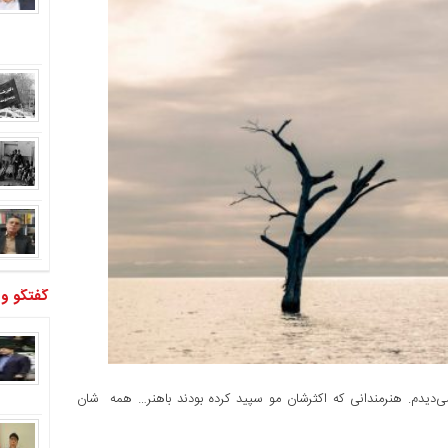
گفتگو و
وارد سالن که شدم هنرمندان پیشکسوت لرستانی را از هر گروهی می‌دیدم. هنرمندانی که اکثرشان مو سپید کرده بودند باهنر… همه ‎ شان