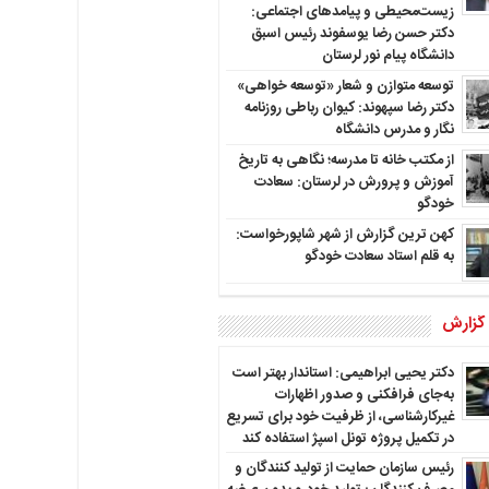
زیست‌محیطی و پیامدهای اجتماعی:
دکتر حسن رضا یوسفوند رئیس اسبق
دانشگاه پیام نور لرستان
توسعه متوازن و شعار «توسعه خواهی»
دکتر رضا سپهوند: کیوان رباطی روزنامه
نگار و مدرس دانشگاه
از مکتب خانه تا مدرسه؛ نگاهی به تاریخ
آموزش و پرورش در لرستان: سعادت
خودگو
کهن ترین گزارش از شهر شاپورخواست:
به قلم استاد سعادت خودگو
 گزارش
دکتر یحیی ابراهیمی: استاندار بهتر است
به‌جای فرافکنی و صدور اظهارات
غیرکارشناسی، از ظرفیت خود برای تسریع
در تکمیل پروژه تونل اسپژ استفاده کند
رئیس سازمان حمایت از تولید کنندگان و