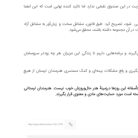
 در این صندوق نقشی ندارد اما تائید کننده نهایی است که این اعضا
سیدزاده در خصوص اینکه چرا بیمه هنرمندان شامل مشاغل سخت نمی ‎ شود، تصریح کرد: طبق قانون، مشاغل سخت و زیان‌آور به مشاغل آزاد
یت در آن مجموعه داشته باشند، محقق می‌شود.
گیرند و برنامه‌هایی داریم تا زندگی این عزیزان هر چه زودتر سروسامان
یگیری و رفع مشکلات بیمه‌ای و کمک مستمری هنرمندان لرستان از هیچ
سفانه این روزها درزمینهٔ هنر حال‌وروزش خوب نیست. هنرمندان لرستانی
سته است مورد حمایت‌های مادی و معنوی قرار بگیرند.
https://pejvakelorestan.ir/?p=1753