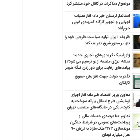
موضوع مذاکرات در کانال خود منتشر کرد
استاندار لرستان خبر داد: آغاز عملیات
اجرایی و تجهیز کارگاه کمربندی غربی
خرم‌آباد
ظریف: ایران نباید سیاست خارجی خود را
تنها بر محور شرق تعریف کند
ژئوپلیتیک کریدورهای تجاری جدید؛
نقشه انرژی منطقه‌ از نو ترسیم می‌شود؟ |
پیامدهای رقابت برای دور زدن تنگه هرمز
تذکر به دولت جهت افزایش حقوق
کارکنان ‌
معاون وزیر اقتصاد خبر داد؛ آغاز اجرای
آزمایشی طرح انتقال یارانه سوخت به
کارت بانکی در جایگاه‌های منتخب تهران
تداوم ۱۰۰ درصدی خدمات مالی و
پرداخت‌های عمومی در شرایط جنگی/
مولدسازی ۲۱۷۳ ملک مازاد به ارزش ۹۰
هزار میلیارد تومان