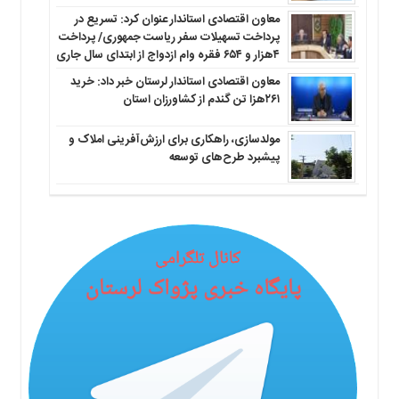
معاون اقتصادی استاندار عنوان کرد: تسریع در
پرداخت تسهیلات سفر ریاست جمهوری/ پرداخت
۴هزار و ۶۵۴ فقره وام ازدواج از ابتدای سال جاری
معاون اقتصادی استاندار لرستان خبر داد: خرید
۲۶۱هزا تن گندم از کشاورزان استان
مولدسازی، راهکاری برای ارزش‌آفرینی املاک و
پیشبرد طرح‌های توسعه