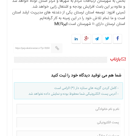
بخش به شهرستان ارتباطات مردم به شهرها و مرکز استان کوتاه خواهد شد
ها
و علاوه بر این باعث افزایش بودجه و اشتغال زایی خواهد شد.
ثمینی افزود: توسعه استان لرستان یکی از دغدغه های مدیریت ارشد استان
درباره
است و ما تمام تلاش خود را در این زمینه به کار گرفته‌ایم.
ما
استان لرستان دارای ۱۱ شهرستان است.
ایرنا/Mr
اخبار
سایت
ارتباط
https://pejvakelorestan.ir/?p=9164
با
ما
بازتاب
برگه
نمونه
شما هم می توانید دیدگاه خود را ثبت کنید
تعرفه
ها
- کامل کردن گزینه های ستاره دار (*) الزامی است
- آدرس پست الکترونیکی شما محفوظ بوده و نمایش داده نخواهد شد
درباره
ما
چند
رسانه
ارتباط
با