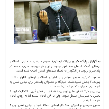
اجتماعی
سیاسی
اقتصادی
ورزشی
فرهنگی
و
هنری
علمی
و
آموزشی
به گزارش پایگاه خبری پژواک لرستان/
معاون سیاسی و امنیتی استاندار
دسترسی
لرستان گفت: امسال سه شهر جدید ونایی در بروجرد، سراب حمام در
پلدختر و بزنوید در الیگودرز به تعداد شهرهای استان اضافه شده است.
سریع
ارتباط
محمود ثمینی، معاون سیاسی و امنیتی استاندار لرستان اظهار داشت:
پرونده ۲ بخش سپیددشت خرم‌آباد و معمولان پلدختر برای تبدیل شدن به
با
شهرستان به وزارت کشور ارسال شده است.
ما
وی بیان کرد: تلاش ما بر این بوده که قبل از شکل گیری انتخابات این ۲
برگه
بخش به شهرستان تبدیل شوند، ولی تا الان انجام نشده اما به زودی انجام
نمونه
خواهد گرفت.
معاون سیاسی و امنیتی استاندار لرستان اضافه کرد: با تبدیل شدن این ۲
تعرفه